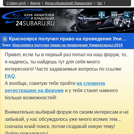
Single Sign On provided by
vBSSO
1
2
3
4
5
6
7
8
9
10
11
12
13
14
15
16
17
18
19
20
21
22
23
24
25
26
27
28
29
30
31
32
33
34
35
36
37
38
39
40
41
42
43
Красноярск получил право на проведение Универсиады-2019
Тема:
Красноярск получил право на проведение Универсиады-2019
Привет, если ты в первый раз попал на наш форум, то,
я надеюсь, ты найдешь тут для себя много
интересного! Часто задаваемые вопросы по ссылке
FAQ
.
А вообще, советую тебе пройти
не сложную
регистрацию на форуме
и у тебя станет намного
больше возможностей!
Внимательно выбирай форум по своим интересам и не
забывай, у нас обсуждалось уже много всяких тем...
сначала юзай поиск, потом создавай новую тему!
Добро пожаловать!