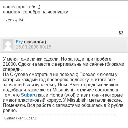
нашел про себя ;)
поменял серебро на чернушку
レガシィ B4.
Fry
сказал(-а):
15.03.2008
00:15
У меня тоже линки сдохли. Но за год и при пробеге
21000. Сдохли вместе с вертикальными сайлентблоками
спереди.
На Окулова смотреть я не поехал :) Поехал к людям у
которых каждый год проверяю подвеску. В итоге все
запчасти были куплены у Яны. Вместо родных линков
подобрали такие же от Mitsubishi - отличие состояло в
том, что
Subaru
как и Honda (зло!) ставит линки которые
имеют пластиковый корпус. У Mitsubishi металлические.
Поменяли. Вся работа с запчастями обошлась в 2 рубля
ровно.
Выпал снег. Subaru.