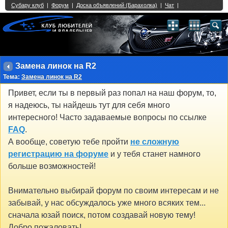
Single Sign On provided by
vBSSO
1
2
3
4
5
6
7
8
9
10
11
12
13
14
15
16
17
18
19
20
21
22
23
24
25
26
27
28
29
30
31
32
33
34
35
36
37
38
39
40
41
42
43
Замена линок на R2
Тема:
Замена линок на R2
Привет, если ты в первый раз попал на наш форум, то,
я надеюсь, ты найдешь тут для себя много
интересного! Часто задаваемые вопросы по ссылке
FAQ
.
А вообще, советую тебе пройти
не сложную
регистрацию на форуме
и у тебя станет намного
больше возможностей!
Внимательно выбирай форум по своим интересам и не
забывай, у нас обсуждалось уже много всяких тем...
сначала юзай поиск, потом создавай новую тему!
Добро пожаловать!