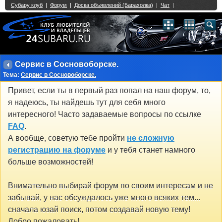
Single Sign On provided by
vBSSO
1
2
3
4
5
6
7
8
9
10
11
12
13
14
15
16
17
18
19
20
21
22
23
24
25
26
27
28
29
30
31
32
33
34
35
36
37
38
39
40
41
42
43
Сервис в Сосновоборске.
Тема:
Сервис в Сосновоборске.
Привет, если ты в первый раз попал на наш форум, то,
я надеюсь, ты найдешь тут для себя много
интересного! Часто задаваемые вопросы по ссылке
FAQ
.
А вообще, советую тебе пройти
не сложную
регистрацию на форуме
и у тебя станет намного
больше возможностей!
Внимательно выбирай форум по своим интересам и не
забывай, у нас обсуждалось уже много всяких тем...
сначала юзай поиск, потом создавай новую тему!
Добро пожаловать!