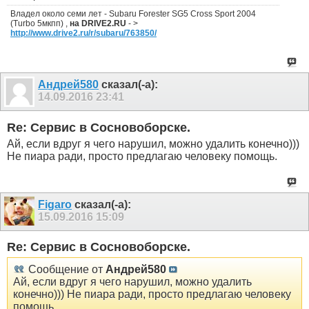
Владел около семи лет - Subaru Forester SG5 Cross Sport 2004
(Turbo 5мкпп) ,
на DRIVE2.RU
- >
http://www.drive2.ru/r/subaru/763850/
Андрей580
сказал(-а):
14.09.2016
23:41
Re: Сервис в Сосновоборске.
Ай, если вдруг я чего нарушил, можно удалить конечно)))
Не пиара ради, просто предлагаю человеку помощь.
Figaro
сказал(-а):
15.09.2016
15:09
Re: Сервис в Сосновоборске.
Сообщение от
Андрей580
Ай, если вдруг я чего нарушил, можно удалить
конечно))) Не пиара ради, просто предлагаю человеку
помощь.