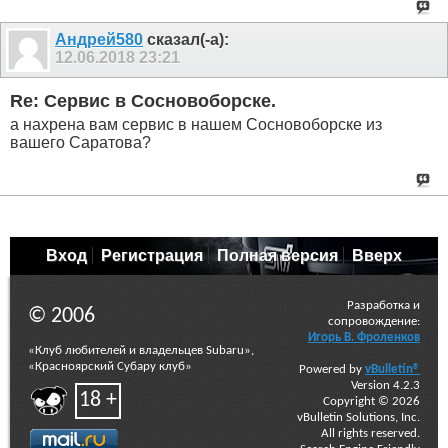
Андрей580
сказал(-а):
12.06.2018
23:21
Re: Сервис в Сосновоборске.
а нахрена вам сервис в нашем Сосновоборске из
вашего Саратова?
Вход
Регистрация
Полная версия
Вверх
Разработка и
© 2006
сопровождение:
Игорь В. Фроленков
«Клуб любителей и владельцев Subaru»,
«Красноярский Субару клуб»
Powered by
vBulletin®
Version 4.2.3
18 +
Copyright © 2026
vBulletin Solutions, Inc.
All rights reserved.