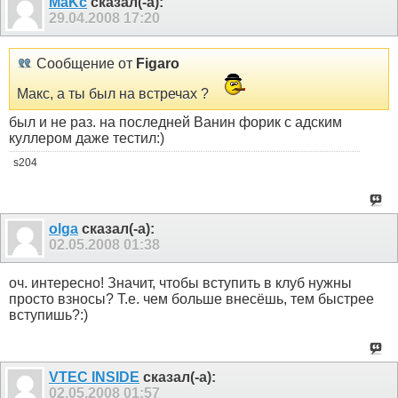
MaKc
сказал(-а):
29.04.2008
17:20
Сообщение от
Figaro
Макс, а ты был на встречах ?
был и не раз. на последней Ванин форик с адским
куллером даже тестил:)
s204
olga
сказал(-а):
02.05.2008
01:38
оч. интересно! Значит, чтобы вступить в клуб нужны
просто взносы? Т.е. чем больше внесёшь, тем быстрее
вступишь?:)
VTEC INSIDE
сказал(-а):
02.05.2008
01:57