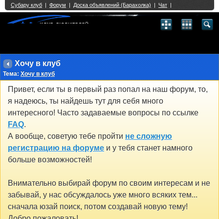
Single Sign On provided by
vBSSO
1
2
3
4
5
6
7
8
9
10
11
12
13
14
15
16
17
18
19
20
21
22
23
24
25
26
27
28
29
30
31
32
33
34
35
36
37
38
39
40
41
42
43
Хочу в клуб
Тема:
Хочу в клуб
Привет, если ты в первый раз попал на наш форум, то,
я надеюсь, ты найдешь тут для себя много
интересного! Часто задаваемые вопросы по ссылке
FAQ
.
А вообще, советую тебе пройти
не сложную
регистрацию на форуме
и у тебя станет намного
больше возможностей!
Внимательно выбирай форум по своим интересам и не
забывай, у нас обсуждалось уже много всяких тем...
сначала юзай поиск, потом создавай новую тему!
Добро пожаловать!