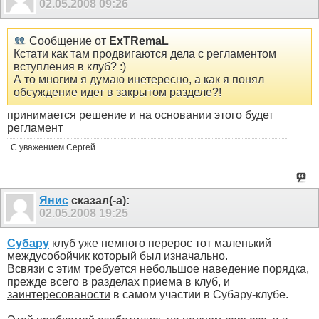
02.05.2008
09:26
Сообщение от
ExTRemaL
Кстати как там продвигаются дела с регламентом
вступления в клуб? :)
А то многим я думаю инетересно, а как я понял
обсуждение идет в закрытом разделе?!
принимается решение и на основании этого будет
регламент
С уважением Сергей.
Янис
сказал(-а):
02.05.2008
19:25
Субару
клуб уже немного перерос тот маленький
междусобойчик который был изначально.
Всвязи с этим требуется небольшое наведение порядка,
прежде всего в разделах приема в клуб, и
заинтересованости
в самом участии в Субару-клубе.