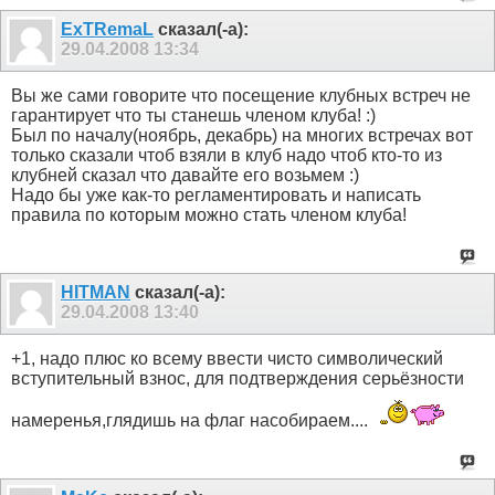
ExTRemaL
сказал(-а):
29.04.2008
13:34
Вы же сами говорите что посещение клубных встреч не
гарантирует что ты станешь членом клуба! :)
Был по началу(ноябрь, декабрь) на многих встречах вот
только сказали чтоб взяли в клуб надо чтоб кто-то из
клубней сказал что давайте его возьмем :)
Надо бы уже как-то регламентировать и написать
правила по которым можно стать членом клуба!
HITMAN
сказал(-а):
29.04.2008
13:40
+1, надо плюс ко всему ввести чисто символический
вступительный взнос, для подтверждения серьёзности
намеренья,глядишь на флаг насобираем....