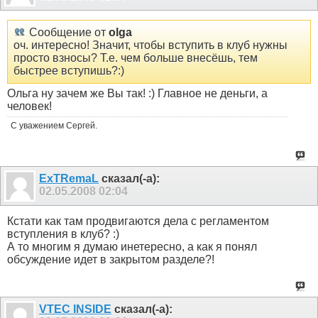
Сообщение от
olga
оч. интересно! Значит, чтобы вступить в клуб нужны
просто взносы? Т.е. чем больше внесёшь, тем
быстрее вступишь?:)
Ольга ну зачем же Вы так! :) Главное не деньги, а
человек!
С уважением Сергей.
ExTRemaL
сказал(-а):
02.05.2008
02:04
Кстати как там продвигаются дела с регламентом
вступления в клуб? :)
А то многим я думаю инетересно, а как я понял
обсуждение идет в закрытом разделе?!
VTEC INSIDE
сказал(-а):