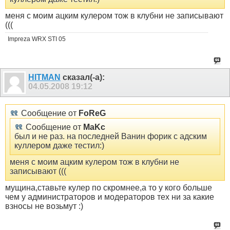
меня с моим ацким кулером тож в клубни не записывают
(((
Impreza WRX STI 05
HITMAN
сказал(-а):
04.05.2008
19:12
Сообщение от
FoReG
Сообщение от
MaKc
был и не раз. на последней Ванин форик с адским
куллером даже тестил:)
меня с моим ацким кулером тож в клубни не
записывают (((
мущина,ставьте кулер по скромнее,а то у кого больше
чем у администраторов и модераторов тех ни за какие
взносы не возьмут :)