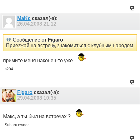
MaKc
сказал(-а):
26.04.2008
21:12
Сообщение от
Figaro
Приезжай на встречу, знакомиться с клубным народом
примите меня наконец-то уже
s204
Figaro
сказал(-а):
29.04.2008
10:35
Макс, а ты был на встречах ?
Subaru owner