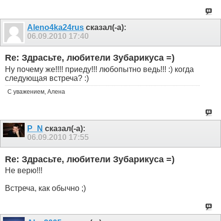
Aleno4ka24rus
сказал(-а):
06.09.2010
17:40
Re: Здрасьте, любители Зубарикуса =)
Ну почему же!!!! приеду!!! любопытно ведь!!! :) когда
следующая встреча? :)
С уважением, Алена
P_N
сказал(-а):
06.09.2010
17:55
Re: Здрасьте, любители Зубарикуса =)
Не верю!!!
Встреча, как обычно ;)