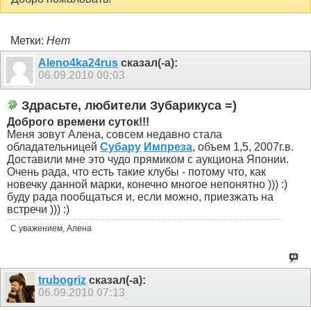
Метки:
Нет
Aleno4ka24rus
сказал(-а):
06.09.2010
00:03
Здрасьте, любители Зубарикуса =)
Доброго времени суток!!!
Меня зовут Алена, совсем недавно стала
обладательницей
Субару
Импреза
, объем 1,5, 2007г.в.
Доставили мне это чудо прямиком с аукциона Японии.
Очень рада, что есть такие клубы - потому что, как
новечку данной марки, конечно многое непонятно ))) :)
буду рада пообщаться и, если можно, приезжать на
встречи ))) :)
С уважением, Алена
trubogriz
сказал(-а):
06.09.2010
07:13