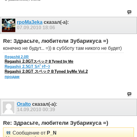
rpoMa3eka
сказал(-а):
07.09.2010
18:06
Re: Здрасьте, любители Зубарикуса =)
конечно не будут... =)) в субботу там никого не будет)
Regashii 2.0R
Regashii 2.0GT
スペックＢTyned by Me
Regashii 2.5GT Sﾊﾟｯｹｰｼ
Regashii 2.0GT スペックＢTyned byMe Vol.2
продам
OraIto
сказал(-а):
14.09.2010
00:39
Re: Здрасьте, любители Зубарикуса =)
Сообщение от
P_N