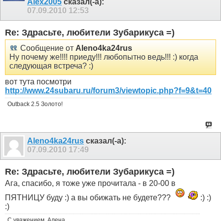
Alex2005
сказал(-а):
07.09.2010
12:53
Re: Здрасьте, любители Зубарикуса =)
Сообщение от
Aleno4ka24rus
Ну почему же!!!! приеду!!! любопытно ведь!!! :) когда
следующая встреча? :)
вот тута посмотри
http://www.24subaru.ru/forum3/viewtopic.php?f=9&t=40
Outback 2.5 Золото!
Aleno4ka24rus
сказал(-а):
07.09.2010
17:49
Re: Здрасьте, любители Зубарикуса =)
Ага, спасибо, я тоже уже прочитала - в 20-00 в
ПЯТНИЦУ буду :) а вы обижать не будете???
:) :)
:)
С уважением, Алена