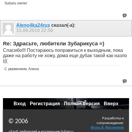
Subaru owner
Aleno4ka24rus
сказал(-а):
15.09.2010
22:50
Re: Здрасьте, любители Зубарикуса =)
Спасибо!!! Постараюсь поправиться к выходным, пока
даже на работу не хожу, дома еще дубак такой как назло
(((
С уважением, Алена
Вход
Регистрация
Полная версия
Вверх
Разработка и
© 2006
сопровождение:
Игорь В. Фроленков
«Клуб любителей и владельцев Subaru»,