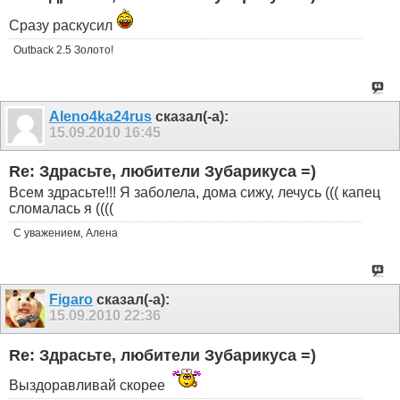
Сразу раскусил
Outback 2.5 Золото!
Aleno4ka24rus
сказал(-а):
15.09.2010
16:45
Re: Здрасьте, любители Зубарикуса =)
Всем здрасьте!!! Я заболела, дома сижу, лечусь ((( капец
сломалась я ((((
С уважением, Алена
Figaro
сказал(-а):
15.09.2010
22:36
Re: Здрасьте, любители Зубарикуса =)
Выздоравливай скорее