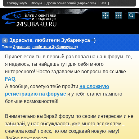
Single Sign On provided by
vBSSO
1
2
3
4
5
6
7
8
9
10
11
12
13
14
15
16
17
18
19
20
21
22
23
24
25
26
27
28
29
30
31
32
33
34
35
36
37
38
39
40
41
42
43
Здрасьте, любители Зубарикуса =)
Тема:
Здрасьте, любители Зубарикуса =)
Привет, если ты в первый раз попал на наш форум, то,
я надеюсь, ты найдешь тут для себя много
интересного! Часто задаваемые вопросы по ссылке
FAQ
.
А вообще, советую тебе пройти
не сложную
регистрацию на форуме
и у тебя станет намного
больше возможностей!
Внимательно выбирай форум по своим интересам и не
забывай, у нас обсуждалось уже много всяких тем...
сначала юзай поиск, потом создавай новую тему!
Добро пожаловать!