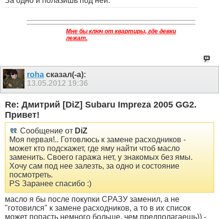
За одно и полазишь под ней.
Мне бы ключ от квартиры, где девки
лежат.
roha
сказал(-а):
13.05.2012
19:36
Re: Дмитрий [DiZ] Subaru Impreza 2005 GG2.
Привет!
Сообщение от
DiZ
Моя первая!.. Готовлюсь к замене расходников -
может кто подскажет, где яму найти чтоб масло
заменить. Своего гаража нет, у знакомых без ямы.
Хочу сам под нее залезть, за одно и состояние
посмотреть.
PS Заранее спасибо :)
масло я бы после покупки СРАЗУ заменил, а не
"готовился" к замене расходников, а то в их список
может попасть немного больше, чем предполагаешь)) -