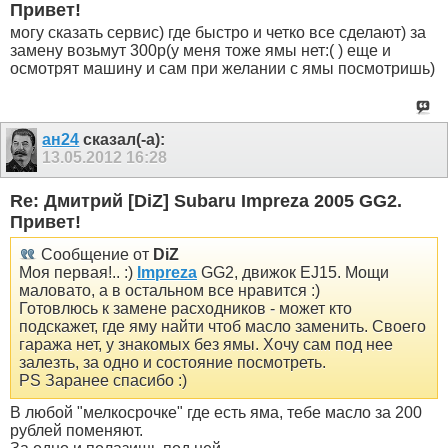
Привет!
могу сказать сервис) где быстро и четко все сделают) за
замену возьмут 300р(у меня тоже ямы нет:( ) еще и
осмотрят машину и сам при желании с ямы посмотришь)
ан24
сказал(-а):
13.05.2012
16:28
Re: Дмитрий [DiZ] Subaru Impreza 2005 GG2.
Привет!
Сообщение от
DiZ
Моя первая!.. :)
Impreza
GG2, движок EJ15. Мощи
маловато, а в остальном все нравится :)
Готовлюсь к замене расходников - может кто
подскажет, где яму найти чтоб масло заменить. Своего
гаража нет, у знакомых без ямы. Хочу сам под нее
залезть, за одно и состояние посмотреть.
PS Заранее спасибо :)
В любой "мелкосрочке" где есть яма, тебе масло за 200
рублей поменяют.