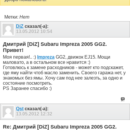
Метки:
Нет
DiZ
сказал(-а):
13.05.2012
10:54
Дмитрий [DiZ] Subaru Impreza 2005 GG2.
Привет!
Моя первая!.. :)
Impreza
GG2, движок EJ15. Мощи
маловато, а в остальном все нравится :)
Готовлюсь к замене расходников - может кто подскажет,
где яму найти чтоб масло заменить. Своего гаража нет, у
знакомых без ямы. Хочу сам под нее залезть, за одно и
состояние посмотреть.
PS Заранее спасибо :)
Qst
сказал(-а):
13.05.2012
12:32
Re: Дмитрий [DiZ] Subaru Impreza 2005 GG2.