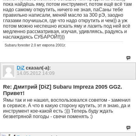
пока найдёшь яму, потом инструмент, потом ещё всё там
надо самому открутить, ничего не зная, паСаны тебе
правильно написали, меняй масло за 300 рЭ, заодно
глазами поучишься, где что надо открутить и чем)) а уж
потом можно неспешно искать яму и лазить под ней всё
медленно рассматривая, изучая, удивляясь, радуясь и
наслаждаясь СУБАРОЙ!!)))
Subaru forester 2.0 мт европа 2001г.
DiZ
сказал(-а):
14.05.2012
14:09
Re: Дмитрий [DiZ] Subaru Impreza 2005 GG2.
Привет!
Ямы так и не нашел, воспользовался советом - заменил
в сервисе. А что в какую сторону крутить, эт я знаю, да и
инструмент кое-какой есть :))) Теперь буду ждать
безветряной погоды - свечи поменять :)