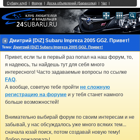
Single Sign On provided by
vBSSO
1
2
3
4
5
6
7
8
9
10
11
12
13
14
15
16
17
18
19
20
21
22
23
24
25
26
27
28
29
30
31
32
33
34
35
36
37
38
39
40
41
42
43
Дмитрий [DiZ] Subaru Impreza 2005 GG2. Привет!
Тема:
Дмитрий [DiZ] Subaru Impreza 2005 GG2. Привет!
Привет, если ты в первый раз попал на наш форум, то,
я надеюсь, ты найдешь тут для себя много
интересного! Часто задаваемые вопросы по ссылке
FAQ
.
А вообще, советую тебе пройти
не сложную
регистрацию на форуме
и у тебя станет намного
больше возможностей!
Внимательно выбирай форум по своим интересам и не
забывай, у нас обсуждалось уже много всяких тем...
сначала юзай поиск, потом создавай новую тему!
Добро пожаловать!