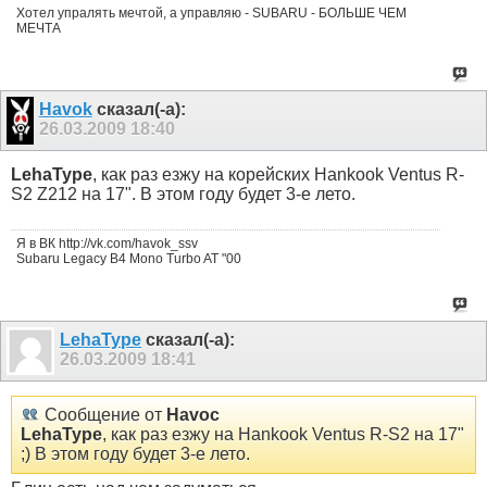
Хотел упралять мечтой, а управляю - SUBARU - БОЛЬШЕ ЧЕМ
МЕЧТА
Havok
сказал(-а):
26.03.2009
18:40
LehaType
, как раз езжу на корейских Hankook Ventus R-
S2 Z212 на 17". В этом году будет 3-е лето.
Я в ВК http://vk.com/havok_ssv
Subaru Legacy B4 Mono Turbo AT "00
LehaType
сказал(-а):
26.03.2009
18:41
Сообщение от
Havoc
LehaType
, как раз езжу на Hankook Ventus R-S2 на 17"
;) В этом году будет 3-е лето.