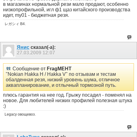
в магазинах нормальной рези мало продают, особенно
низкопрофильной, игл ф1 щаз китайского производства
идет, my01 - бюджетная резя.
レガシィ B4.
Янис
сказал(-а):
27.03.2009
12:07
Сообщение от
FragMEHT
"Nokian Hakka H / Hakka V" по отзывам и тестам
обалденная резя, низкий уровень шума, отличное
аквапланирование, и отлычный тормозной путь.
плюсь гарантия на нее год. Грыжу посадил - поменял на
новое. Для любителей низких профилей полезная штука
:)
Legacy овощевоз.