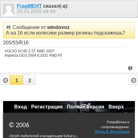
FragMEHT
сказал(-а):
28.03.2009
09:49
Сообщение от
windovoz
А на 16 если колесики размер резины подскажешь?
205/55/R16
VOLVO XC90 2.5T 4WD 2007
Impreza GG3 2004 EJ202 4WD AT
1
2
Вход
Регистрация
Полная версия
Вверх
Разработка и
© 2006
сопровождение:
Игорь В. Фроленков
«Клуб любителей и владельцев Subaru»,