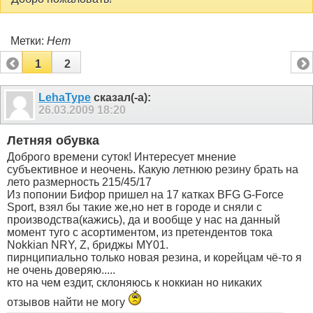
Метки:
Нет
1
2
LehaType
сказал(-а):
26.03.2009
18:20
Летняя обувка
Доброго времени суток! Интересует мнение
субъективное и неочень. Какую летнюю резину брать на
лето размерность 215/45/17
Из попонии Бифор пришел на 17 катках BFG G-Force
Sport, взял бы такие же,но нет в городе и сняли с
производства(кажись), да и вообще у нас на данный
момент туго с асортиментом, из претендентов тока
Nokkian NRY, Z, бриджы MY01.
пирнципиально только новая резина, и корейцам чё-то я
не очень доверяю.....
кто на чем ездит, склоняюсь к ноккиан но никаких
отзывов найти не могу