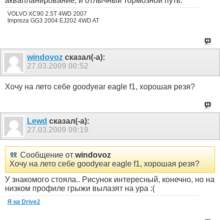
аквапланирование, и отлычный тормозной путь.
VOLVO XC90 2.5T 4WD 2007
Impreza GG3 2004 EJ202 4WD AT
windovoz
сказал(-а):
27.03.2009
00:52
Хочу на лето себе goodyear eagle f1, хорошая резя?
Lewd
сказал(-а):
27.03.2009
09:19
Сообщение от
windovoz
Хочу на лето себе goodyear eagle f1, хорошая резя?
У знакомого стояла.. Рисунок интересный, конечно, но на
низком профиле грыжи вылазят на ура :(
Я на Drive2