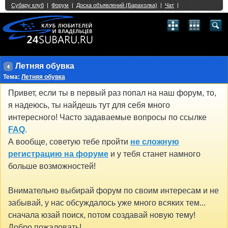
Single Sign On provided by
vBSSO
1
2
3
4
5
6
7
8
9
10
11
12
13
14
15
16
17
18
19
20
21
22
23
24
25
26
27
28
29
30
31
32
33
34
35
36
37
38
39
40
41
42
43
Летняя обувка
Тема:
Летняя обувка
Привет, если ты в первый раз попал на наш форум, то,
я надеюсь, ты найдешь тут для себя много
интересного! Часто задаваемые вопросы по ссылке
FAQ
.
А вообще, советую тебе пройти
не сложную
регистрацию на форуме
и у тебя станет намного
больше возможностей!
Внимательно выбирай форум по своим интересам и не
забывай, у нас обсуждалось уже много всяких тем...
сначала юзай поиск, потом создавай новую тему!
Добро пожаловать!