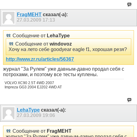
FragMEHT
сказал(-а):
27.03.2009
17:13
Сообщение от
LehaType
Сообщение от
windovoz
Хочу на лето себе goodyear eagle f1, хорошая резя?
http://www.zr.ru/articles/56367
журнал "За Рулем" уже давным-давно продал себя с
потрохами, и поэтому все тесты куплены.
VOLVO XC90 2.5T 4WD 2007
Impreza GG3 2004 EJ202 4WD AT
LehaType
сказал(-а):
27.03.2009
19:06
Сообщение от
FragMEHT
журнал "За Рулем" уже давным-давно продал себя с