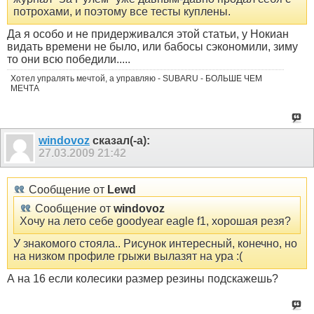
потрохами, и поэтому все тесты куплены.
Да я особо и не придерживался этой статьи, у Нокиан
видать времени не было, или бабосы сэкономили, зиму
то они всю победили.....
Хотел упралять мечтой, а управляю - SUBARU - БОЛЬШЕ ЧЕМ
МЕЧТА
windovoz
сказал(-а):
27.03.2009
21:42
Сообщение от
Lewd
Сообщение от
windovoz
Хочу на лето себе goodyear eagle f1, хорошая резя?
У знакомого стояла.. Рисунок интересный, конечно, но
на низком профиле грыжи вылазят на ура :(
А на 16 если колесики размер резины подскажешь?