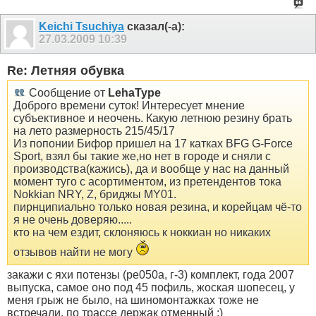
Keichi Tsuchiya
сказал(-а):
27.03.2009
10:39
Re: Летняя обувка
Сообщение от
LehaType
Доброго времени суток! Интересует мнение
субъективное и неочень. Какую летнюю резину брать
на лето размерность 215/45/17
Из попонии Бифор пришел на 17 катках BFG G-Force
Sport, взял бы такие же,но нет в городе и сняли с
производства(кажись), да и вообще у нас на данный
момент туго с асортиментом, из претендентов тока
Nokkian NRY, Z, бриджы MY01.
пирнципиально только новая резина, и корейцам чё-то
я не очень доверяю.....
кто на чем ездит, склоняюсь к ноккиан но никаких
отзывов найти не могу
закажи с яхи потензы (ре050а, г-3) комплект, года 2007
выпуска, самое оно под 45 пофиль, жоская шопесец, у
меня грыж не было, на шиномонтажках тоже не
встречали, по трассе держак отменный :)