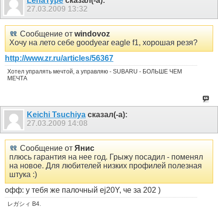
LehaType
сказал(-а):
27.03.2009
13:32
Сообщение от
windovoz
Хочу на лето себе goodyear eagle f1, хорошая резя?
http://www.zr.ru/articles/56367
Хотел упралять мечтой, а управляю - SUBARU - БОЛЬШЕ ЧЕМ
МЕЧТА
Keichi Tsuchiya
сказал(-а):
27.03.2009
14:08
Сообщение от
Янис
плюсь гарантия на нее год. Грыжу посадил - поменял
на новое. Для любителей низких профилей полезная
штука :)
офф: у тебя же палочный ej20Y, че за 202 )
レガシィ B4.