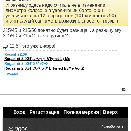
И разницу здесь надо считать не в изменении
диаметра колеса, а в увеличении борта, а он
увеличиться на 12,5 процентов (101 мм против 90)
и этот самый сантиметр возможно спасет от грыж :)
215/45 и 215/50 понятно будет разница... а разницу м/у
215/40 и 215/45 как ощутишь?
да 12.5 - это уже цифра!
Regashii 2.0R
Regashii 2.0GT
スペックＢTyned by Me
Regashii 2.5GT Sﾊﾟｯｹｰｼ
Regashii 2.0GT スペックＢTyned byMe Vol.2
продам
Вход
Регистрация
Полная версия
Вверх
Разработка и
© 2006