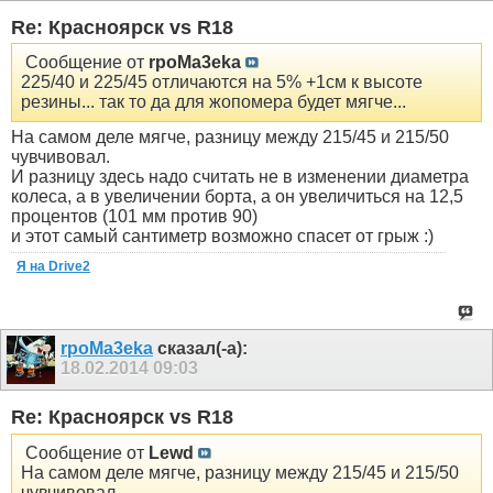
Re: Красноярск vs R18
Сообщение от
rpoMa3eka
225/40 и 225/45 отличаются на 5% +1см к высоте
резины... так то да для жопомера будет мягче...
На самом деле мягче, разницу между 215/45 и 215/50
чувчивовал.
И разницу здесь надо считать не в изменении диаметра
колеса, а в увеличении борта, а он увеличиться на 12,5
процентов (101 мм против 90)
и этот самый сантиметр возможно спасет от грыж :)
Я на Drive2
rpoMa3eka
сказал(-а):
18.02.2014
09:03
Re: Красноярск vs R18
Сообщение от
Lewd
На самом деле мягче, разницу между 215/45 и 215/50
чувчивовал.