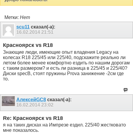
Метки:
Нет
scu11
сказал(-а):
16.02.2014
21:51
Красноярск vs R18
Знающие люди, имеющие опыт владения Legacy на
колесах R18 225/45 или 225/40, подскажите реально ли
летом более менее комфортно ездить по нашим дорогам
с таким размером? и есть ли разница в 225/45 и 225/40?
Диски specB, стоят пружины Prova занижение -2см где
то.
АлексейGC8
сказал(-а):
16.02.2014
23:02
Re: Красноярск vs R18
я на таких дисках на Импрезе ездил. 225/40 жестковато
мне показалось.