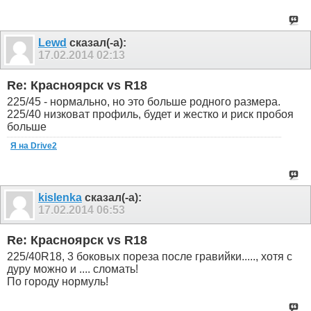
Lewd
сказал(-а):
17.02.2014
02:13
Re: Красноярск vs R18
225/45 - нормально, но это больше родного размера.
225/40 низковат профиль, будет и жестко и риск пробоя
больше
Я на Drive2
kislenka
сказал(-а):
17.02.2014
06:53
Re: Красноярск vs R18
225/40R18, 3 боковых пореза после гравийки....., хотя с
дуру можно и .... сломать!
По городу нормуль!