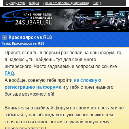
Single Sign On provided by
vBSSO
1
2
3
4
5
6
7
8
9
10
11
12
13
14
15
16
17
18
19
20
21
22
23
24
25
26
27
28
29
30
31
32
33
34
35
36
37
38
39
40
41
42
43
Красноярск vs R18
Тема:
Красноярск vs R18
Привет, если ты в первый раз попал на наш форум, то,
я надеюсь, ты найдешь тут для себя много
интересного! Часто задаваемые вопросы по ссылке
FAQ
.
А вообще, советую тебе пройти
не сложную
регистрацию на форуме
и у тебя станет намного
больше возможностей!
Внимательно выбирай форум по своим интересам и не
забывай, у нас обсуждалось уже много всяких тем...
сначала юзай поиск, потом создавай новую тему!
Добро пожаловать!