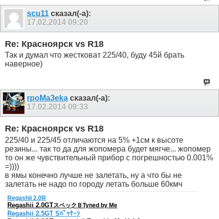
scu11
сказал(-а):
17.02.2014
09:20
Re: Красноярск vs R18
Так и думал что жестковат 225/40, буду 45й брать
наверное)
rpoMa3eka
сказал(-а):
17.02.2014
09:33
Re: Красноярск vs R18
225/40 и 225/45 отличаются на 5% +1см к высоте
резины... так то да для жопомера будет мягче... жопомер
то он же чувствительный прибор с погрешностью 0.001%
=))))
в ямы конечно лучше не залетать, ну а что бы не
залетать не надо по городу летать больше 60кмч
Regashii 2.0R
Regashii 2.0GT
スペックＢTyned by Me
Regashii 2.5GT Sﾊﾟｯｹｰｼ