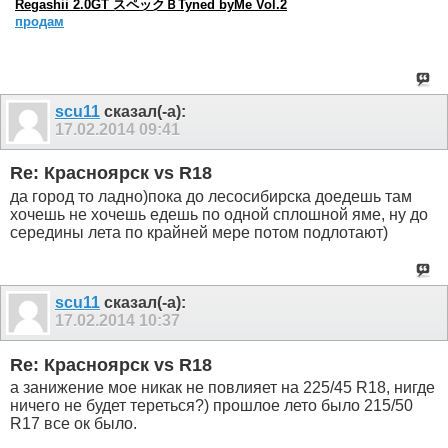
Regashii 2.0GT スペックＢTyned byMe Vol.2
продам
scu11
сказал(-а):
17.02.2014
09:41
Re: Красноярск vs R18
да город то ладно)пока до лесосибирска доедешь там
хочешь не хочешь едешь по одной сплошной яме, ну до
середины лета по крайней мере потом подлотают)
scu11
сказал(-а):
17.02.2014
10:37
Re: Красноярск vs R18
а занижение мое никак не повлияет на 225/45 R18, нигде
ничего не будет тереться?) прошлое лето было 215/50
R17 все ок было.