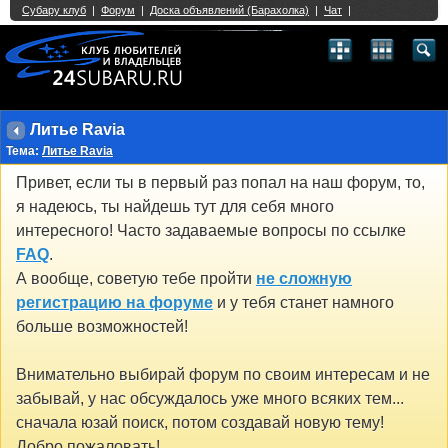
Single Sign On provided by
vBSSO
1
2
3
4
5
6
7
8
9
10
11
12
13
14
15
16
17
18
19
20
21
22
23
24
25
26
27
28
29
30
31
32
33
34
35
36
37
38
39
40
41
42
43
Литье Ravia
Тема:
Литье Ravia
Привет, если ты в первый раз попал на наш форум, то,
я надеюсь, ты найдешь тут для себя много
интересного! Часто задаваемые вопросы по ссылке
FAQ
.
А вообще, советую тебе пройти
не сложную
регистрацию на форуме
и у тебя станет намного
больше возможностей!
Внимательно выбирай форум по своим интересам и не
забывай, у нас обсуждалось уже много всяких тем...
сначала юзай поиск, потом создавай новую тему!
Добро пожаловать!