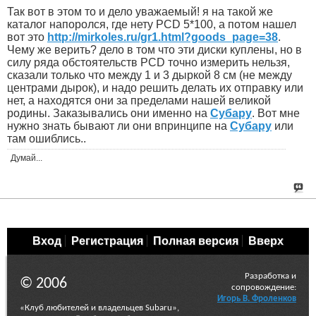
Так вот в этом то и дело уважаемый! я на такой же
каталог напоролся, где нету PCD 5*100, а потом нашел
вот это
http://mirkoles.ru/gr1.html?goods_page=38
.
Чему же верить? дело в том что эти диски куплены, но в
силу ряда обстоятельств PCD точно измерить нельзя,
сказали только что между 1 и 3 дыркой 8 см (не между
центрами дырок), и надо решить делать их отправку или
нет, а находятся они за пределами нашей великой
родины. Заказывались они именно на
Субару
. Вот мне
нужно знать бывают ли они впринципе на
Субару
или
там ошиблись..
Думай...
Вход
Регистрация
Полная версия
Вверх
Разработка и
© 2006
сопровождение:
Игорь В. Фроленков
«Клуб любителей и владельцев Subaru»,