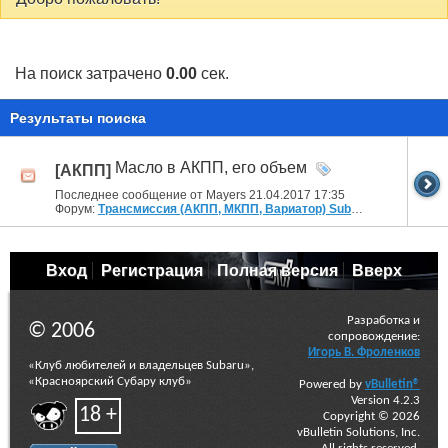
На поиск затрачено
0.00
сек.
Результаты поиска
Масло в АКПП, его объем
[АКПП]
Последнее сообщение от Mayers 21.04.2017
17:35
Форум:
Трансмиссия (АКПП, МКПП, Вариатор) Subaru
Вход
Регистрация
Полная версия
Вверх
Разработка и
© 2006
сопровождение:
Игорь В. Фроленков
«Клуб любителей и владельцев Subaru»,
«Красноярский Субару клуб»
Powered by
vBulletin®
Version 4.2.3
18 +
Copyright © 2026
vBulletin Solutions, Inc.