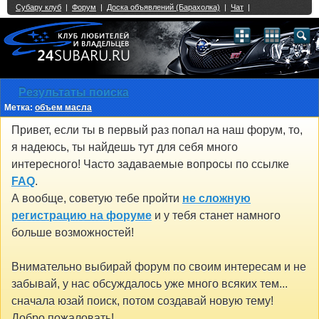
Single Sign On provided by
vBSSO
1
2
3
4
5
6
7
8
9
10
11
12
13
14
15
16
17
18
19
20
21
22
23
24
25
26
27
28
29
30
31
32
33
34
35
36
37
38
39
40
41
42
43
Результаты поиска
Метка:
объем масла
Привет, если ты в первый раз попал на наш форум, то,
я надеюсь, ты найдешь тут для себя много
интересного! Часто задаваемые вопросы по ссылке
FAQ
.
А вообще, советую тебе пройти
не сложную
регистрацию на форуме
и у тебя станет намного
больше возможностей!
Внимательно выбирай форум по своим интересам и не
забывай, у нас обсуждалось уже много всяких тем...
сначала юзай поиск, потом создавай новую тему!
Добро пожаловать!