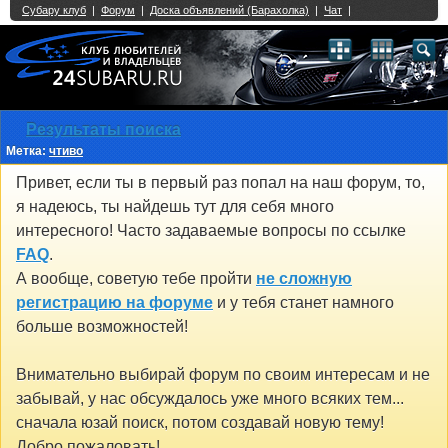
Single Sign On provided by
vBSSO
1
2
3
4
5
6
7
8
9
10
11
12
13
14
15
16
17
18
19
20
21
22
23
24
25
26
27
28
29
30
31
32
33
34
35
36
37
38
39
40
41
42
43
Результаты поиска
Метка:
чтиво
Привет, если ты в первый раз попал на наш форум, то,
я надеюсь, ты найдешь тут для себя много
интересного! Часто задаваемые вопросы по ссылке
FAQ
.
А вообще, советую тебе пройти
не сложную
регистрацию на форуме
и у тебя станет намного
больше возможностей!
Внимательно выбирай форум по своим интересам и не
забывай, у нас обсуждалось уже много всяких тем...
сначала юзай поиск, потом создавай новую тему!
Добро пожаловать!