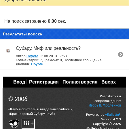
На поиск затрачено
0.00
сек.
Результаты поиска
Субару. Миф или реальность?
Автор
Coyote
12.08.2013
17:53
Комментарии: 7, Трекбэки: 0, Последнее сообщение от: Последнее сообщение: 21.08.2013
Дневник:
Coyote
Вход
Регистрация
Полная версия
Вверх
Разработка и
© 2006
сопровождение:
Игорь В. Фроленков
«Клуб любителей и владельцев Subaru»,
«Красноярский Субару клуб»
Powered by
vBulletin®
Version 4.2.3
18 +
Copyright © 2026
vBulletin Solutions, Inc.