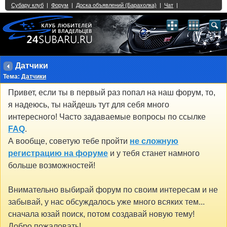
Single Sign On provided by
vBSSO
1
2
3
4
5
6
7
8
9
10
11
12
13
14
15
16
17
18
19
20
21
22
23
24
25
26
27
28
29
30
31
32
33
34
35
36
37
38
39
40
41
42
43
Датчики
Тема:
Датчики
Привет, если ты в первый раз попал на наш форум, то,
я надеюсь, ты найдешь тут для себя много
интересного! Часто задаваемые вопросы по ссылке
FAQ
.
А вообще, советую тебе пройти
не сложную
регистрацию на форуме
и у тебя станет намного
больше возможностей!
Внимательно выбирай форум по своим интересам и не
забывай, у нас обсуждалось уже много всяких тем...
сначала юзай поиск, потом создавай новую тему!
Добро пожаловать!