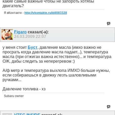
какие самые важные чтобы не запороть хотябы
двигатель?
Я вКонтакте -
http://vkontakte.ru/id4083328
Figaro
сказал(-а):
24.03.2009
22:07
у меня стоит
Буст
, давление масла (имхо важно не
просрать когда давление масла падает...), температура
масла (при отжигах важна истественно)... и температура
ОЖ, дабы следить за неперегревом :)
А/ф метр и температура выхлопа ИМХО больше нужны,
если собираешься в движку лезть шаловливыми
ручками...
Давление топлива - хз
Subaru owner