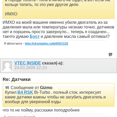
кольце топить, то это уже другое дело
ИМХО
ИМХО на моей машине именно убили двигатель из-за
давления мала или температуры незнаю точно. датчиков
нет и поршень просто завернуло... теперь я озадачен...
такчто думаю
Буст
и давление масла самый оптимал?
Я вКонтакте -
http://vkontakte.ru/id4083328
VTEC INSIDE
сказал(-а):
24.03.2009
22:23
Re: Датчики
Сообщение от
Gizmo
Купил
B4 RSK
Bi-Turbo . полный сток. интересует
какие датчики важны чтобы не загубить двигатель и
вообще для уверенной езды
что то не пойму, расскажи поподробнее