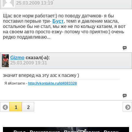
25.03.2009
13:19
Щас все норм работает:) по поводу датчиков- я бы
поставил первые три-
Буст
, темп и давление масла,
остальное бы не стал, мы же не по кольцу катаем, я вот
на своем авто просто езжу- потому что приятно:) очень
редко поддавливаю...
Gizmo
сказал(-а):
25.03.2009
19:31
значит вперед на эту азс к пасику )
Я вКонтакте -
http://vkontakte.ru/id4083328
1
2