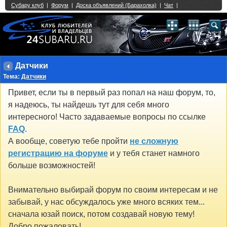
Single Sign On provided by
vBSSO
1
2
3
4
5
6
7
8
9
10
11
12
13
14
15
16
17
18
19
20
21
22
23
24
25
26
27
28
29
30
31
32
33
34
35
36
37
38
39
40
41
42
43
Датчики
Тема:
Датчики
Привет, если ты в первый раз попал на наш форум, то,
я надеюсь, ты найдешь тут для себя много
интересного! Часто задаваемые вопросы по ссылке
FAQ
.
А вообще, советую тебе пройти
не сложную
регистрацию на форуме
и у тебя станет намного
больше возможностей!
Внимательно выбирай форум по своим интересам и не
забывай, у нас обсуждалось уже много всяких тем...
сначала юзай поиск, потом создавай новую тему!
Добро пожаловать!