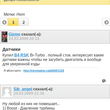
Метки:
Нет
1
2
Gizmo
сказал(-а):
24.03.2009
20:33
Датчики
Купил
B4 RSK
Bi-Turbo . полный сток. интересует какие
датчики важны чтобы не загубить двигатель и вообще
для уверенной езды
Я вКонтакте -
http://vkontakte.ru/id4083328
Sib_angel
сказал(-а):
24.03.2009
21:36
Ну любой из них не помешает...
1) Boost - Давление турбины