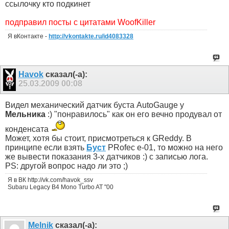
ссылочку кто подкинет
подправил посты с цитатами WoofKiller
Я вКонтакте -
http://vkontakte.ru/id4083328
Havok
сказал(-а):
25.03.2009
00:08
Видел механический датчик буста AutoGauge у
Мельника
:) "понравилось" как он его вечно продувал от
конденсата
Может, хотя бы стоит, присмотреться к GReddy. В
принципе если взять
Буст
PRofec e-01, то можно на него
же вывести показания 3-х датчиков :) с записью лога.
PS: другой вопрос надо ли это ;)
Я в ВК http://vk.com/havok_ssv
Subaru Legacy B4 Mono Turbo AT "00
Melnik
сказал(-а):