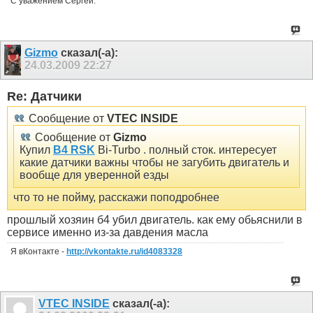
С уважением Сергей.
Gizmo
сказал(-а):
24.03.2009
22:27
Re: Датчики
Сообщение от
VTEC INSIDE
Сообщение от
Gizmo
Купил
B4 RSK
Bi-Turbo . полный сток. интересует
какие датчики важны чтобы не загубить двигатель и
вообще для уверенной езды
что то не пойму, расскажи поподробнее
прошлый хозяин б4 убил двигатель. как ему обьяснили в
сервисе именно из-за давдения масла
Я вКонтакте -
http://vkontakte.ru/id4083328
VTEC INSIDE
сказал(-а):