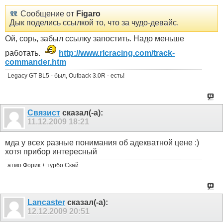
Сообщение от
Figaro
Дык поделись ссылкой то, что за чудо-девайс.
Ой, сорь, забыл ссылку запостить. Надо меньше
работать.
http://www.rlcracing.com/track-
commander.htm
Legacy GT BL5 - был, Outback 3.0R - есть!
Связист
сказал(-а):
11.12.2009
18:21
мда у всех разные понимания об адекватной цене :)
хотя прибор интересный
атмо Форик + турбо Скай
Lancaster
сказал(-а):
12.12.2009
20:51