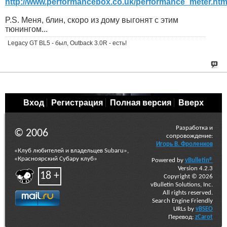
http://www.performancebox.co.uk/performance_meter.htm
P.S. Меня, блин, скоро из дому выгонят с этим
тюнингом...
Legacy GT BL5 - был, Outback 3.0R - есть!
Вход
Регистрация
Полная версия
Вверх
Разработка и
© 2006
сопровождение:
Игорь В. Фроленков
«Клуб любителей и владельцев Subaru»,
«Красноярский Субару клуб»
Powered by
vBulletin®
Version 4.2.3
18 +
Copyright © 2026
vBulletin Solutions, Inc.
All rights reserved.
Search Engine Friendly
URLs by
vBSEO
Перевод:
zCarot