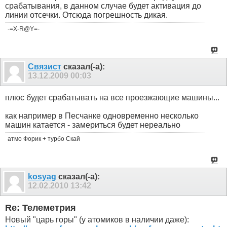
срабатывания, в данном случае будет активация до
линии отсечки. Отсюда погрешность дикая.
-=X-R@Y=-
Связист
сказал(-а):
13.12.2009
00:03
плюс будет срабатывать на все проезжающие машины...
как например в Песчанке одновременно несколько
машин катается - замериться будет нереально
атмо Форик + турбо Скай
kosyag
сказал(-а):
12.02.2010
13:42
Re: Телеметрия
Новый "царь горы" (у атомиков в наличии даже):