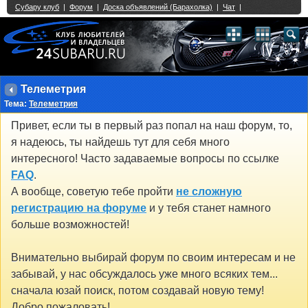
Single Sign On provided by
vBSSO
1
2
3
4
5
6
7
8
9
10
11
12
13
14
15
16
17
18
19
20
21
22
23
24
25
26
27
28
29
30
31
32
33
34
35
36
37
38
39
40
41
42
43
Телеметрия
Тема:
Телеметрия
Привет, если ты в первый раз попал на наш форум, то,
я надеюсь, ты найдешь тут для себя много
интересного! Часто задаваемые вопросы по ссылке
FAQ
.
А вообще, советую тебе пройти
не сложную
регистрацию на форуме
и у тебя станет намного
больше возможностей!
Внимательно выбирай форум по своим интересам и не
забывай, у нас обсуждалось уже много всяких тем...
сначала юзай поиск, потом создавай новую тему!
Добро пожаловать!