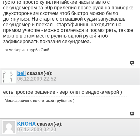
густо то просто купил китайские часы в авто с
секундомером за 50р прилепил возле руля на приборке
двухсторонним скотчем чтоб быстро можно было
дотянуться. На старте с отмашкой судьи запускаешь
секундомер и поехал - старт/финишь находится на
прямом участке - можно отвлечься и посмотреть, так же
можно в этом месте рулить одной рукой чтоб
зафиксировать показаня секундомеа.
атмо Форик + турбо Скай
bell
сказал(-а):
06.12.2009
22:52
есть простое решение - вертолет с видеокамерой )
Мегасарайчег с во-о-отакой трубенью )
KROHA
сказал(-а):
07.12.2009
02:20