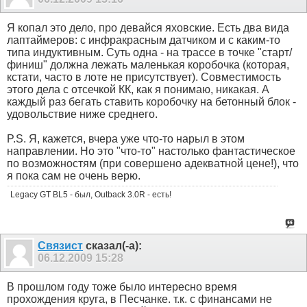
Я копал это дело, про девайся яховские. Есть два вида
лаптаймеров: с инфракрасным датчиком и с каким-то
типа индуктивным. Суть одна - на трассе в точке "старт/
финиш" должна лежать маленькая коробочка (которая,
кстати, часто в лоте не присутствует). Совместимость
этого дела с отсечкой КК, как я понимаю, никакая. А
каждый раз бегать ставить коробочку на бетонный блок -
удовольствие ниже среднего.
P.S. Я, кажется, вчера уже что-то нарыл в этом
направлении. Но это "что-то" настолько фантастическое
по возможностям (при совершено адекватной цене!), что
я пока сам не очень верю.
Legacy GT BL5 - был, Outback 3.0R - есть!
Связист
сказал(-а):
06.12.2009
15:28
В прошлом году тоже было интересно время
прохождения круга, в Песчанке. т.к. с финансами не