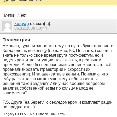
Метки:
Нет
kosyag
сказал(-а):
06.12.2009
00:44
Телеметрия
Не знаю, туда ли запостил тему, но пусть будет в тюнинге.
Когда едешь по кольцу (не важно, КК, Песчанка) хочется
знать не только своё время круга пост-фактум, но и
видеть развитие ситуации, так сказать, в реальном
времени. А ещё бы неплохо иметь возможность это всё
проанализировать (траектории и скорости их
прохождения). И за адекватные деньги. Понимаю, что
губу раскатал, но может уже кому-либо известны
решения такой задачи? Или у нас вообще вопросом
анализа собственной езды по кольцу народ не
занимается?
P.S. Друга "на берегу" с секундомером и комплект раций
не предлагать. :)
Legacy GT BL5 - был, Outback 3.0R - есть!