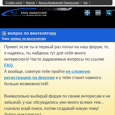
Single Sign On provided by
vBSSO
1
2
3
4
5
6
7
8
9
10
11
12
13
14
15
16
17
18
19
20
21
22
23
24
25
26
27
28
29
30
31
32
33
34
35
36
37
38
39
40
41
42
43
вопрос по вентелятору
Тема:
вопрос по вентелятору
Привет, если ты в первый раз попал на наш форум, то,
я надеюсь, ты найдешь тут для себя много
интересного! Часто задаваемые вопросы по ссылке
FAQ
.
А вообще, советую тебе пройти
не сложную
регистрацию на форуме
и у тебя станет намного
больше возможностей!
Внимательно выбирай форум по своим интересам и не
забывай, у нас обсуждалось уже много всяких тем...
сначала юзай поиск, потом создавай новую тему!
Добро пожаловать!