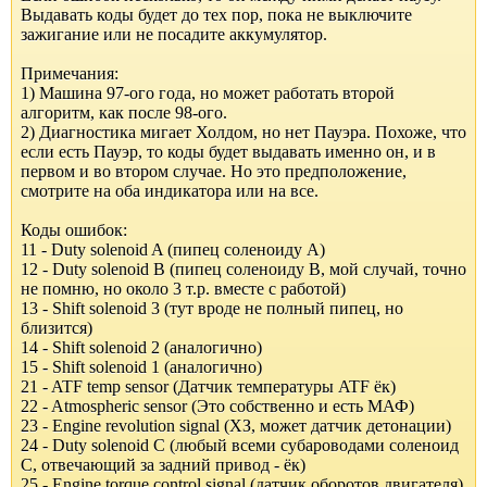
Выдавать коды будет до тех пор, пока не выключите
зажигание или не посадите аккумулятор.
Примечания:
1) Машина 97-ого года, но может работать второй
алгоритм, как после 98-ого.
2) Диагностика мигает Холдом, но нет Пауэра. Похоже, что
если есть Пауэр, то коды будет выдавать именно он, и в
первом и во втором случае. Но это предположение,
смотрите на оба индикатора или на все.
Коды ошибок:
11 - Duty solеnoid A (пипец соленоиду А)
12 - Duty solеnoid B (пипец соленоиду В, мой случай, точно
не помню, но около 3 т.р. вместе с работой)
13 - Shift solеnoid 3 (тут вроде не полный пипец, но
близится)
14 - Shift solеnoid 2 (аналогично)
15 - Shift solеnoid 1 (аналогично)
21 - ATF temp sеnsor (Датчик температуры ATF ёк)
22 - Atmospheric sеnsor (Это собственно и есть МАФ)
23 - Еngine revolutiоn signal (ХЗ, может датчик детонации)
24 - Duty solеnoid C (любый всеми субароводами соленоид
С, отвечающий за задний привод - ёк)
25 - Еngine torque control signal (датчик оборотов двигателя)