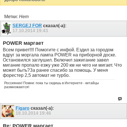
Метки:
Нет
SERGEJ FOR
сказал(-а):
17.10.2014
19:43
POWER маргает
Всем привет!!!! Помогите с инфой. Ездил за городом
вдруг за моргала лампа POWER на приборной доске.
Остановился заглушил. Включил зажигание завел
мигание пропало езжу уже 200 км ни чего ни мигает. Что
может быть?За ранее спасибо за помощь. У меня
форестер 2,5 автомат не турбо.
Россиянин! Помни: пока ты сидишь в Интернете - китайцы
размножаются!
Figaro
сказал(-а):
18.10.2014
19:46
Re: POWER маргает