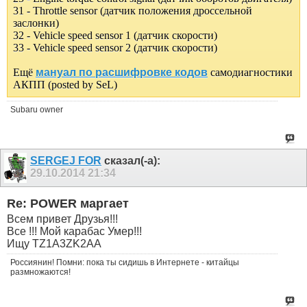
31 - Throttle sеnsor (датчик положения дроссельной
заслонки)
32 - Vehicle speed sеnsor 1 (датчик скорости)
33 - Vehicle speed sеnsor 2 (датчик скорости)
Ещё
мануал по расшифровке кодов
самодиагностики
АКПП (posted by SeL)
Subaru owner
SERGEJ FOR
сказал(-а):
29.10.2014
21:34
Re: POWER маргает
Всем привет Друзья!!!
Все !!! Мой карабас Умер!!!
Ищу TZ1A3ZK2AA
Россиянин! Помни: пока ты сидишь в Интернете - китайцы
размножаются!