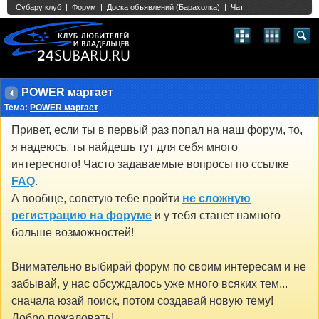
Single Sign On provided by
vBSSO
1
2
3
4
5
6
7
8
9
10
11
12
13
14
15
16
17
18
19
20
21
22
23
24
25
26
27
28
29
30
31
32
33
34
35
36
37
38
39
40
41
42
43
POWER маргает
Тема:
POWER маргает
Привет, если ты в первый раз попал на наш форум, то,
я надеюсь, ты найдешь тут для себя много
интересного! Часто задаваемые вопросы по ссылке
FAQ
.
А вообще, советую тебе пройти
не сложную
регистрацию на форуме
и у тебя станет намного
больше возможностей!
Внимательно выбирай форум по своим интересам и не
забывай, у нас обсуждалось уже много всяких тем...
сначала юзай поиск, потом создавай новую тему!
Добро пожаловать!