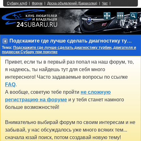
Single Sign On provided by
vBSSO
1
2
3
4
5
6
7
8
9
10
11
12
13
14
15
16
17
18
19
20
21
22
23
24
25
26
27
28
29
30
31
32
33
34
35
36
37
38
39
40
41
42
43
Подскажите где лучше сделать диагностику турбин, двигателя и подвески Субару при покупке
Тема:
Подскажите где лучше сделать диагностику турбин, двигателя и
подвески Субару при покупке
Привет, если ты в первый раз попал на наш форум, то,
я надеюсь, ты найдешь тут для себя много
интересного! Часто задаваемые вопросы по ссылке
FAQ
.
А вообще, советую тебе пройти
не сложную
регистрацию на форуме
и у тебя станет намного
больше возможностей!
Внимательно выбирай форум по своим интересам и не
забывай, у нас обсуждалось уже много всяких тем...
сначала юзай поиск, потом создавай новую тему!