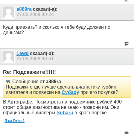
a889ra
сказал(-а):
27.05.2009
00:24
Куда приехать? и сколько я тебе буду должен по
деньгам?
Lewd
сказал(-а):
27.05.2009
00:51
Re: Подскажите!!!!!!
Сообщение от
a889ra
Подскажите где лучше сделать диагнстику турбин,
двигателя и подвески на
Субару
при его покупке?
В Автографе. Посмотреть на подъемнике рублей 400
стоит, общая диагностика не знаю - позвони им. Они
официальные диллеры
Subaru
в Красноярске
Я на Drive2