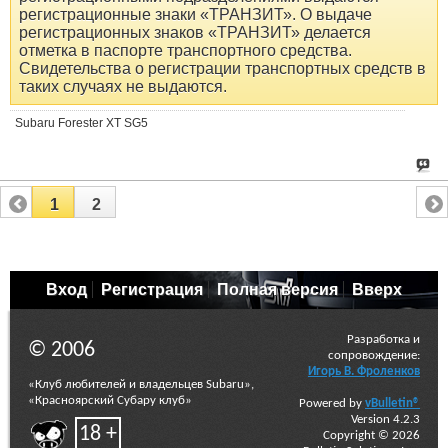
регистрационные знаки «ТРАНЗИТ». О выдаче
регистрационных знаков «ТРАНЗИТ» делается
отметка в паспорте транспортного средства.
Свидетельства о регистрации транспортных средств в
таких случаях не выдаются.
Subaru Forester XT SG5
1
2
Вход
Регистрация
Полная версия
Вверх
Разработка и
© 2006
сопровождение:
Игорь В. Фроленков
«Клуб любителей и владельцев Subaru»,
«Красноярский Субару клуб»
Powered by
vBulletin®
Version 4.2.3
18 +
Copyright © 2026