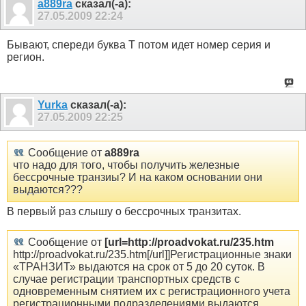
a889ra
сказал(-а):
27.05.2009
22:24
Бывают, спереди буква Т потом идет номер серия и
регион.
Yurka
сказал(-а):
27.05.2009
22:25
Сообщение от
a889ra
что надо для того, чтобы получить железные
бессрочные транзиы? И на каком основании они
выдаются???
В первый раз слышу о бессрочных транзитах.
Сообщение от
[url=http://proadvokat.ru/235.htm
http://proadvokat.ru/235.htm[/url]]Регистрационные знаки
«ТРАНЗИТ» выдаются на срок от 5 до 20 суток. В
случае регистрации транспортных средств с
одновременным снятием их с регистрационного учета
регистрационными подразделениями выдаются