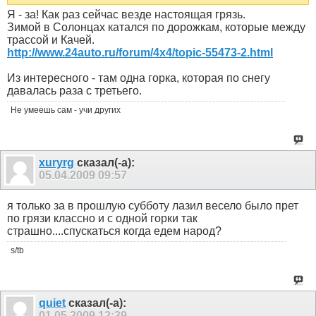
Я - за! Как раз сейчас везде настоящая грязь.
Зимой в Солонцах катался по дорожкам, которые между
трассой и Качей.
http://www.24auto.ru/forum/4x4/topic-55473-2.html
Из интересного - там одна горка, которая по снегу
давалась раза с третьего.
Не умеешь сам - учи других
xuryrg
сказал(-а):
05.04.2009
09:57
я только за в прошлую субботу лазил весело было прет
по грязи классно и с одной горки так
страшно....спускаться когда едем народ?
s/tb
quiet
сказал(-а):
01.05.2009
12:39