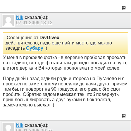
Nik
сказал(-а):
07.01.2009
18:12
Сообщение от
DivDivex
действительно, надо ещё найти место где можно
засадить
Субару
:)
У меня в профиле фотка - в деревне пробовал проехать
на стадион, вот где фотали там дважды посадил на пузо,
в итоге дергали В4 которая проползла по моей колее.
Пару дней назад ездили ради интереса на Пугачево и я
проехал по заметенному переулку до дачи друга, причем
там был и поворот на 90 градусов, его раза с 8го смог
пробить. Обратно задом выезжал так чтоб повернуть
пришлось шлифовать а друг руками в бок толкал,
замечательно выехал :)
Nik
сказал(-а):
08.01.2009
20:57