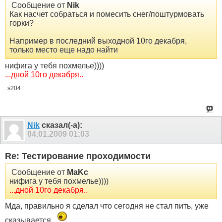
Сообщение от
Nik
Как насчет собраться и помесить снег/поштурмовать
горки?
Например в последний выходной 10го декабря,
только место еще надо найти
нифига у тебя похмелье))))
...дной 10го декабря..
s204
Nik
сказал(-а):
04.01.2009
01:03
Re: Тестирование проходимости
Сообщение от
MaKc
нифига у тебя похмелье))))
...дной 10го декабря..
Мда, правильно я сделал что сегодня не стал пить, уже
сказывается