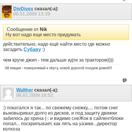
DivDivex
сказал(-а):
06.01.2009
13:39
Сообщение от
Nik
Ну вот надо еще место придумать
действительно, надо ещё найти место где можно
засадить
Субару
:)
чем круче джип - тем дальше идти за трактором))))
Эй ямщик - поворачивай к чёрту, новой дорогой поедем домой!!!
Walther
сказал(-а):
06.01.2009
18:52
:) покатался я так... по свежему снежку,.... потом снег
выковыривал долго из дисков, и под защиту движки
забилось до хрена (-: и видимо снеЖок в сайлентблоки
попал... поскрипывает, как лять на уазике...директор
колхоза