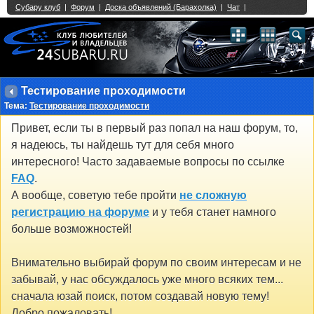
Single Sign On provided by
vBSSO
1
2
3
4
5
6
7
8
9
10
11
12
13
14
15
16
17
18
19
20
21
22
23
24
25
26
27
28
29
30
31
32
33
34
35
36
37
38
39
40
41
42
43
Тестирование проходимости
Тема:
Тестирование проходимости
Привет, если ты в первый раз попал на наш форум, то,
я надеюсь, ты найдешь тут для себя много
интересного! Часто задаваемые вопросы по ссылке
FAQ
.
А вообще, советую тебе пройти
не сложную
регистрацию на форуме
и у тебя станет намного
больше возможностей!
Внимательно выбирай форум по своим интересам и не
забывай, у нас обсуждалось уже много всяких тем...
сначала юзай поиск, потом создавай новую тему!
Добро пожаловать!