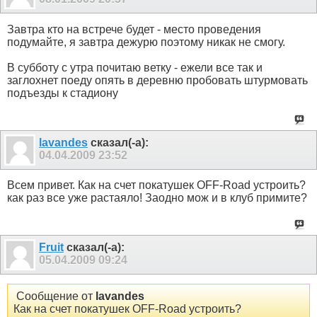
Завтра кто на встрече будет - место проведения
подумайте, я завтра дежурю поэтому никак не смогу.
В субботу с утра почитаю ветку - ежели все так и
заглохнет поеду опять в деревню пробовать штурмовать
подъезды к стадиону
lavandes
сказал(-а):
04.04.2009
23:52
Всем привет. Как на счет покатушек ОFF-Road устроить?
как раз все уже растаяло! Заодно мож и в клуб примите?
Fruit
сказал(-а):
05.04.2009
09:24
Сообщение от
lavandes
Как на счет покатушек ОFF-Road устроить?