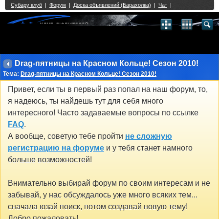
Single Sign On provided by
vBSSO
1
2
3
4
5
6
7
8
9
10
11
12
13
14
15
16
17
18
19
20
21
22
23
24
25
26
27
28
29
30
31
32
33
34
35
36
37
38
39
40
41
42
43
Drag-пятницы на Красном Кольце! Сезон 2010!
Тема:
Drag-пятницы на Красном Кольце! Сезон 2010!
Привет, если ты в первый раз попал на наш форум, то,
я надеюсь, ты найдешь тут для себя много
интересного! Часто задаваемые вопросы по ссылке
FAQ
.
А вообще, советую тебе пройти
не сложную
регистрацию на форуме
и у тебя станет намного
больше возможностей!
Внимательно выбирай форум по своим интересам и не
забывай, у нас обсуждалось уже много всяких тем...
сначала юзай поиск, потом создавай новую тему!
Добро пожаловать!