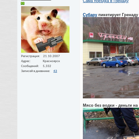
Сама поездка в Гренаду
Субару
пикетирует Гренаду
Регистрация
21.10.2007
Адрес
Красноярск
Сообщений
5,332
Записей в дневнике
43
Мясо без водки - деньги на 