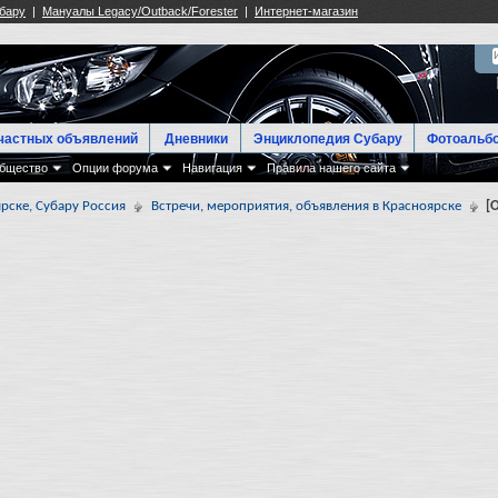
частных объявлений
Дневники
Энциклопедия Субару
Фотоальб
бщество
Опции форума
Навигация
Правила нашего сайта
рске, Субару Россия
Встречи, мероприятия, объявления в Красноярске
[