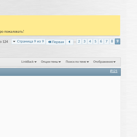
бро пожаловать!
Страница 9 из 9
...
2
3
4
5
6
7
8
9
з 124
Первая
LinkBack
Опции темы
Поиск по теме
Отображение
#121