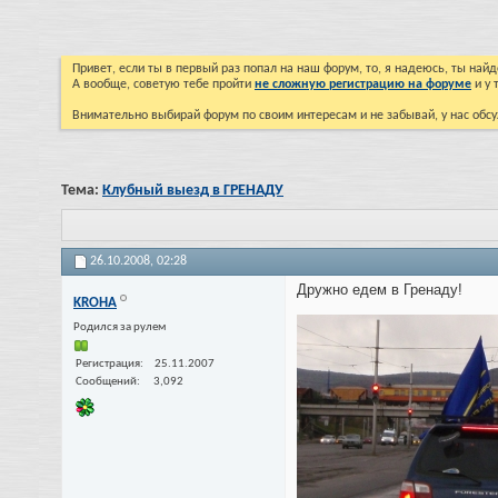
Привет, если ты в первый раз попал на наш форум, то, я надеюсь, ты на
А вообще, советую тебе пройти
не сложную регистрацию на форуме
и у 
Внимательно выбирай форум по своим интересам и не забывай, у нас обсу
Тема:
Клубный выезд в ГРЕНАДУ
26.10.2008,
02:28
Дружно едем в Гренаду!
KROHA
Родился за рулем
Регистрация
25.11.2007
Сообщений
3,092