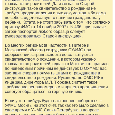
гражданстве родителей. Да и согласно Старой
инструкции такое свидетельство о рождении не
требует предоставления иных документов, ибо само
по себе свидетельствует о наличии гражданства у
ребенка. Кстати, не стоит забывать о том, что согласно
приказу ФМС от 14 ноября 2007 г. N 436, при выдаче
загранпаспортов любого образца следует
руководствоваться Старой инструкцией.
Во многих регионах (в частности в Питере и
Московской области) сотрудники ОУФМС при
оформлении загранпаспорта довольствуются
свидетельством о рождении, в котором указано
гражданство родителей, однако в Москве это правило
по неведомым причинам не действует. В ОУФМС вас
заставят сперва получить штамп о гражданстве в
свидетельство о рождении. Руководство ФМС РФ в
лице зам. директора М.Л. Тюркина считает такое
требование неправомерным и при его предъявлении
советует обращаться на горячую линию.
Если у кого-нибудь будет настроение побороться с
УФМС Москвы на этот счет, так как это было сделано в
свое время с УФМС Санкт-Петербурга в вопросе
предоставления военного билета, история его не