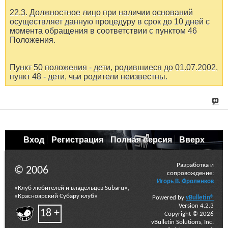
22.3. Должностное лицо при наличии оснований
осуществляет данную процедуру в срок до 10 дней с
момента обращения в соответствии с пунктом 46
Положения.
Пункт 50 положения - дети, родившиеся до 01.07.2002,
пункт 48 - дети, чьи родители неизвестны.
Вход
Регистрация
Полная версия
Вверх
Разработка и
© 2006
сопровождение:
Игорь В. Фроленков
«Клуб любителей и владельцев Subaru»,
«Красноярский Субару клуб»
Powered by
vBulletin®
Version 4.2.3
18 +
Copyright © 2026
vBulletin Solutions, Inc.