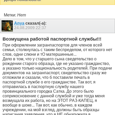
Метки:
Нет
Anya
сказал(-а):
24.08.2009
22:37
Возмущена работой паспортной службы!!!
При оформлении загранпаспортов для членов всей
семьи, столкнулась с таким беспределом, от которого нет
слов, одни слюни и тО матершинные...
Дело в том, что у старшего сына сведетельство о
рождении старого образца, где не указано гражданство,
а указано только национальность родителей. При подачи
документов на загранпаспорт, свидетельство сразу же
отложили и сказали, что б поставили печать в
паспортной службе о его гражданстве. Так вот, я
отправилась в паспортную службу нашего
провинциального городка Сатка. До этого было
соприкосновение с данной службой и уже тогда меня
возмущала их работа, но на ЭТОТ РАЗ-КАПЕЦ, я
вообще в шоке... Так вот, как обычно, в каждом
учреждении, на мой взгляд, должны быть образцы
написания заявления, что я НЕ обнаружила в