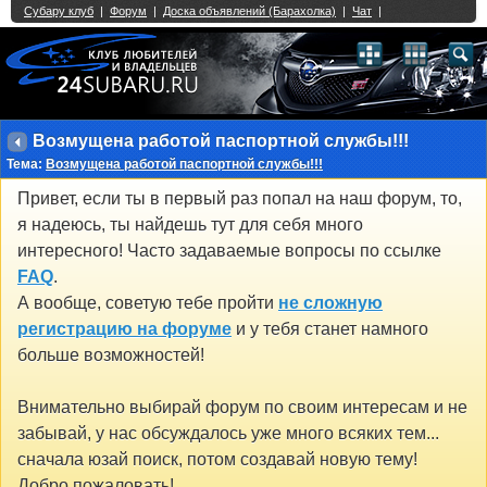
Single Sign On provided by
vBSSO
1
2
3
4
5
6
7
8
9
10
11
12
13
14
15
16
17
18
19
20
21
22
23
24
25
26
27
28
29
30
31
32
33
34
35
36
37
38
39
40
41
42
43
Возмущена работой паспортной службы!!!
Тема:
Возмущена работой паспортной службы!!!
Привет, если ты в первый раз попал на наш форум, то,
я надеюсь, ты найдешь тут для себя много
интересного! Часто задаваемые вопросы по ссылке
FAQ
.
А вообще, советую тебе пройти
не сложную
регистрацию на форуме
и у тебя станет намного
больше возможностей!
Внимательно выбирай форум по своим интересам и не
забывай, у нас обсуждалось уже много всяких тем...
сначала юзай поиск, потом создавай новую тему!
Добро пожаловать!