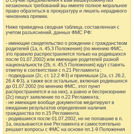
В случае предъявления к вам вышеупомянутых
незаконных требований вы имеете полное моральное
право обратиться в прокуратуру и лишить нерадивого
чиновника премии.
Ниже приведена сводная таблица, составленная с
учетом разъяснений, данных ФМС РФ:
- имеющие свидетельство о рождении с гражданством
родителей (1а, п. 45.3 Положения) (по мнению ФМС,
это правило распространяется только на родившихся
после 01.07.2002) или имеющие родителей разной
национальности (2b, п. 45.5 Положения) идут ставить
отметку в соответствии с п.21 Регламента ;
- подкидыши (2с, ст. 12.2 ФЗ) и приемыши (2a, ст. 26.2,
26.4 ФЗ), а также все остальные, включая родившихся
до 01.07.2002 (по мнению ФМС, этот пункт
распространяется и на них), а равно и беспризорники
(2с) пишут заявление по п.22 Регламента;
- не имеющие вообще документов медитируют в
ожидании результатов определения наличия
гражданства по п.15 Регламента.
- родившиеся после 01.07.2002, но не попавшие в п.
1а, оказываются вне Регламента и самостоятельно
решают вопросы с ФМС на основе пп.1-9 Положения