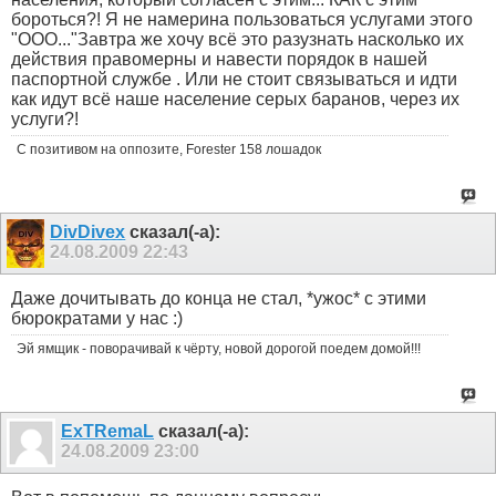
бороться?! Я не намерина пользоваться услугами этого
"ООО..."Завтра же хочу всё это разузнать насколько их
действия правомерны и навести порядок в нашей
паспортной службе . Или не стоит связываться и идти
как идут всё наше население серых баранов, через их
услуги?!
С позитивом на оппозите, Forester 158 лошадок
DivDivex
сказал(-а):
24.08.2009
22:43
Даже дочитывать до конца не стал, *ужос* с этими
бюрократами у нас :)
Эй ямщик - поворачивай к чёрту, новой дорогой поедем домой!!!
ExTRemaL
сказал(-а):
24.08.2009
23:00