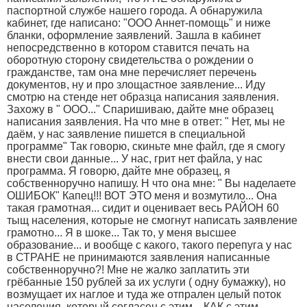
паспортной службе нашего города. А обнаружила
кабинет, где написано: "ООО Аннет-помощь" и ниже
бланки, оформление заявлений. Зашла в кабинет
непосредственно в котором ставится печать на
оборотную сторону свидетельства о рождении о
гражданстве, там она мне перечисляет перечень
документов, ну и про злощастное заявление... Иду
смотрю на стенде нет образца написания заявления.
Захожу в " ООО..." Спаришиваю, дайте мне образец
написания заявления. На что мне в ответ: " Нет, мы не
даём, у нас заявление пишется в специальной
программе" Так говорю, скиньте мне файл, где я смогу
внести свои данные... У нас, грит нет файла, у нас
программа. Я говорю, дайте мне образец, я
собственноручно напишу. Н что она мне: " Вы наделаете
ОШИБОК" Капец!!! ВОТ ЭТО меня и возмутило... Она
такая грамотная... сидит и оценивает весь РАЙОН 60
тыщ населения, которые не смогнут написать заявление
грамотно... Я в шоке... Так то, у меня высшее
образование... и вообще с какого, такого перепуга у нас
в СТРАНЕ не принимаются заявления написанные
собственноручно?! Мне не жалко заплатить эти
грёбанные 150 рублей за их услуги ( одну бумажку), но
возмущает их наглое и туда же отпрален целый поток
населения, который согласен с этим... КАК с этим