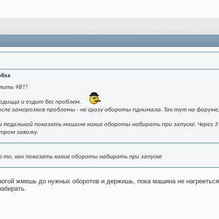
Mixa
 лить 98??
водицца и ездит бес проблем.
после заморозков проблемы - не сразу обороты пднимала. Так тут на форуме,
 и педалькой показать машине какие обороты набирать при запуске. Через 3
утром завожу.
 то, как показать какие обороты набирать при запуске
огой жмешь до нужных оборотов и держишь, пока машина не нагрееться.
набирать.