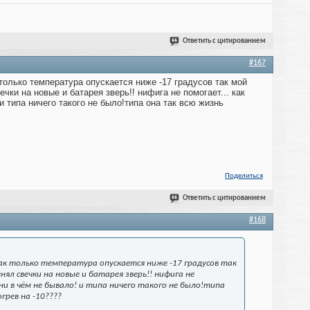
Ответить с цитированием
#167
 только температура опускается ниже -17 градусов так мой
чки на новые и батарея зверь!! нифига не помогает... как
 типа ничего такого не было!типа она так всю жизнь
Поделиться
Ответить с цитированием
#168
Как только температура опускается ниже -17 градусов так
нял свечки на новые и батарея зверь!! нифига не
и в чём не бывало! и типа ничего такого не было!типа
грев на -10????