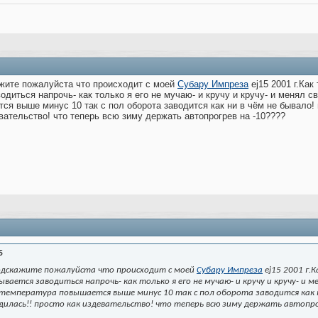
ажите пожалуйста что происходит с моей
Субару Импреза
ej15 2001 г.Как
диться напрочь- как только я его не мучаю- и кручу и кручу- и менял све
ся выше минус 10 так с пол оборота заводится как ни в чём не бывало! и
евательство! что теперь всю зиму держать автопрогрев на -10????
5
подскажите пожалуйста что происходит с моей
Субару Импреза
ej15 2001 г.
ется заводиться напрочь- как только я его не мучаю- и кручу и кручу- и ме
 температура повышается выше минус 10 так с пол оборота заводится как н
дилась!! просто как издевательство! что теперь всю зиму держать автопро