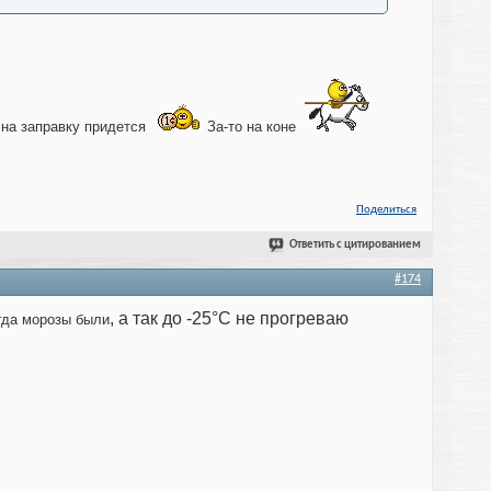
 на заправку придется
За-то на коне
Поделиться
Ответить с цитированием
#174
, а так до -25°С не прогреваю
огда морозы были