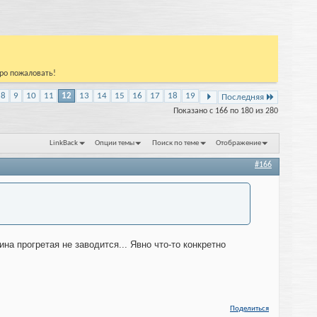
бро пожаловать!
8
9
10
11
12
13
14
15
16
17
18
19
Последняя
Показано с 166 по 180 из 280
LinkBack
Опции темы
Поиск по теме
Отображение
#166
а прогретая не заводится... Явно что-то конкретно
Поделиться