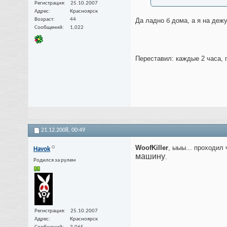
Регистрация
25.10.2007
Адрес
Красноярск
Возраст
44
Да ладно б дома, а я на дежу
Сообщений
1,022
Переставил: каждые 2 часа, 
21.12.2008,
00:49
WoofKiller
, ыыы... проходил
Havok
машину
.
Родился за рулем
Регистрация
25.10.2007
Адрес
Красноярск