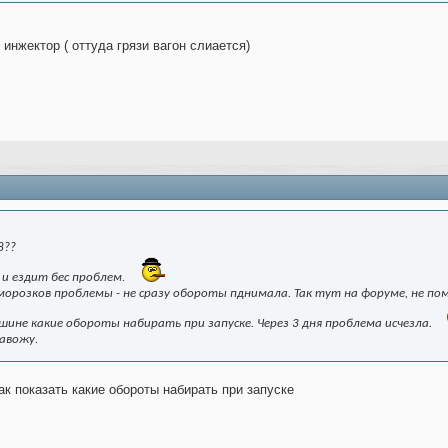
инжектор ( оттуда грязи вагон слиается)
8??
а и ездит бес проблем.
аморозков проблемы - не сразу обороты пднимала. Так тут на форуме, не пом
ине какие обороты набирать при запуске. Через 3 дня проблема исчезла.
авожу.
ак показать какие обороты набирать при запуске