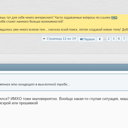
йдешь тут для себя много интересного! Часто задаваемые вопросы по ссылке
FAQ
.
тебя станет намного больше возможностей!
ждалось уже много всяких тем... сначала юзай поиск, потом создавай новую тему! До
Страница 12 из 19
...
2
5
6
7
Первая
ятная это кондецат в выхлопной трубе...
ился? ИМХО тоже маловероятно. Вообще какая-то глупая ситуация, машин
искрой или прошивкой