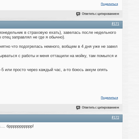
Поделиться
Ответить с цитированием
#171
 понедельник в страховую ехать), завелась после недельного
 отец заправлял не где я обычно).
нятно что подогрелась немного, вобщем в 4 дня уже не завел
ырваться с работы и меня оттащили на мойку, там помылся и
-5 или просто через каждый час, а-то боюсь аккум опять
Поделиться
Ответить с цитированием
#172
.... бррррррррррр!