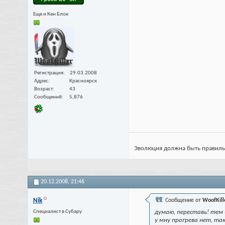
Еще и Кен Блок
Регистрация
29.03.2008
Адрес
Красноярск
Возраст
43
Сообщений
5,876
Эволюция должна быть правильной
20.12.2008,
21:46
Nik
Сообщение от
WoofKill
Специалист в Субару
думаю, переставь! тем 
у мну прогрева нет, так