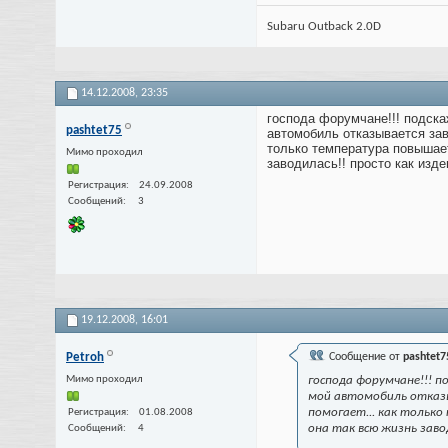
Subaru Outback 2.0D
14.12.2008,
23:35
господа форумчане!!! подск
pashtet75
автомобиль отказывается заво
только температура повышает
Мимо проходил
заводилась!! просто как изд
Регистрация
24.09.2008
Сообщений
3
19.12.2008,
16:01
Petroh
Сообщение от
pashtet7
Мимо проходил
господа форумчане!!! 
мой автомобиль отказыва
помогает... как только
Регистрация
01.08.2008
она так всю жизнь заво
Сообщений
4