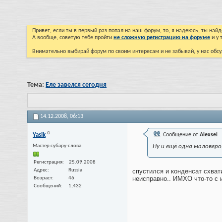
Привет, если ты в первый раз попал на наш форум, то, я надеюсь, ты на
А вообще, советую тебе пройти
не сложную регистрацию на форуме
и у 
Внимательно выбирай форум по своим интересам и не забывай, у нас обсу
Тема:
Еле завелся сегодня
14.12.2008,
06:13
Yasik
Сообщение от
Alexsei
Мастер субару-слова
Ну и ещё одна маловеро
Регистрация
25.09.2008
Адрес
Russia
спустился и конденсат схват
неисправно.. ИМХО что-то с 
Возраст
46
Сообщений
1,432