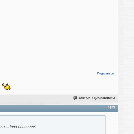
Поделиться
!
Ответить с цитированием
#173
оз.... бррррррррррр!