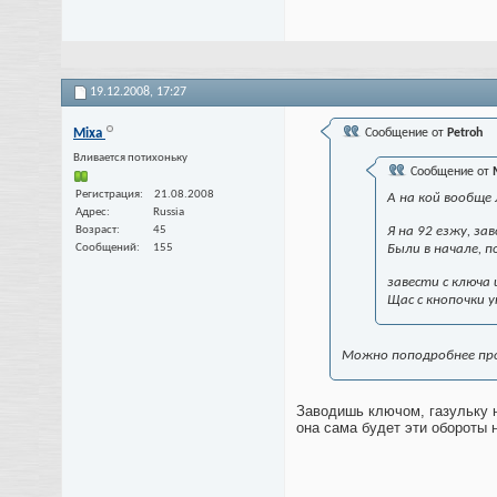
19.12.2008,
17:27
Mixa
Сообщение от
Petroh
Вливается потихоньку
Сообщение от
Регистрация
21.08.2008
А на кой вообще
Адрес
Russia
Возраст
45
Я на 92 езжу, за
Сообщений
155
Были в начале, 
завести с ключа
Щас с кнопочки 
Можно поподробнее про
Заводишь ключом, газульку н
она сама будет эти обороты 