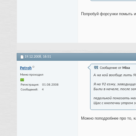
Попробуй форсунки помыть и 
19.12.2008,
16:51
Petroh
Сообщение от
Mixa
Мимо проходил
А на кой вообще лить 9
Я на 92 езжу, заводицц
Регистрация
01.08.2008
Были в начале, после з
Сообщений
4
педалькой показать маш
Щас с кнопочки утром з
Можно поподробнее про то, к