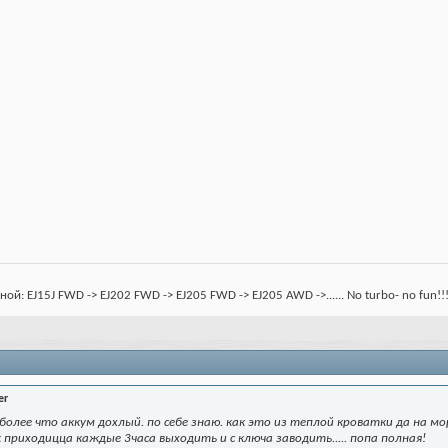
: EJ15J FWD -> EJ202 FWD -> EJ205 FWD -> EJ205 AWD ->...... No turbo- no fun!!
er
более что аккум дохлый. по себе знаю. как это из теплой кроватки да на мор
 приходицца каждые 3часа выходить и с ключа заводить..... попа полная!