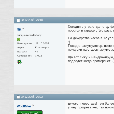
20.12.2008,
20:18
Сегодня с утра отдал отцу ф
Nik
простоя в гараже с 3го раза,
Специалист в Субару
На дежурстве часов в 12 усл
:(
Регистрация
25.10.2007
Посадил аккумулятор, поменя
Адрес
Красноярск
прикурив на старом аккуме за
Возраст
44
Сообщений
1,022
Ща вот сижу и мандражирую, 
подведет когда промерзнет :
20.12.2008,
20:22
думаю, переставь! тем более 
WoofKiller
у мну прогрева нет, так прих