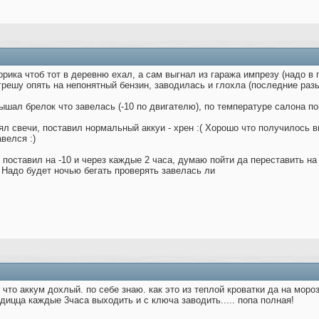
орика чтоб тот в деревню ехал, а сам выгнал из гаража импрезу (надо в
 грешу опять на непонятный бензин, заводилась и глохла (последние разы
ышал брелок что завелась (-10 по двигателю), по температуре салона по
л свечи, поставил нормальный аккуи - хрен :( Хорошо что получилось в
велся :)
поставил на -10 и через каждые 2 часа, думаю пойти да переставить на 
( Надо будет ночью бегать проверять завелась ли
что аккум дохлый. по себе знаю. как это из теплой кроватки да на мороз
одицца каждые 3часа выходить и с ключа заводить..... попа полная!