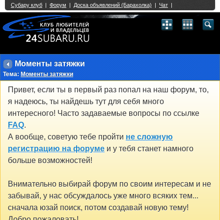
Single Sign On provided by
vBSSO
1
2
3
4
5
6
7
8
9
10
11
12
13
14
15
16
17
18
19
20
21
22
23
24
25
26
27
28
29
30
31
32
33
34
35
36
37
38
39
40
41
42
43
Моменты затяжки
Тема:
Моменты затяжки
Привет, если ты в первый раз попал на наш форум, то,
я надеюсь, ты найдешь тут для себя много
интересного! Часто задаваемые вопросы по ссылке
FAQ
.
А вообще, советую тебе пройти
не сложную
регистрацию на форуме
и у тебя станет намного
больше возможностей!
Внимательно выбирай форум по своим интересам и не
забывай, у нас обсуждалось уже много всяких тем...
сначала юзай поиск, потом создавай новую тему!
Добро пожаловать!