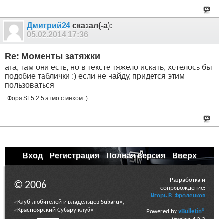
Дмитрий24
сказал(-а):
05.02.2014
17:36
Re: Моменты затяжки
ага, там они есть, но в тексте тяжело искать, хотелось бы
подобие таблички :) если не найду, придется этим
пользоваться
Форя SF5 2.5 атмо с мехом :)
Вход
Регистрация
Полная версия
Вверх
Разработка и
© 2006
сопровождение:
Игорь В. Фроленков
«Клуб любителей и владельцев Subaru»,
«Красноярский Субару клуб»
Powered by
vBulletin®