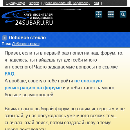
Single Sign On provided by
vBSSO
1
2
3
4
5
6
7
8
9
10
11
12
13
14
15
16
17
18
19
20
21
22
23
24
25
26
27
28
29
30
31
32
33
34
35
36
37
38
39
40
41
42
43
Лобовое стекло
Тема:
Лобовое стекло
Привет, если ты в первый раз попал на наш форум, то,
я надеюсь, ты найдешь тут для себя много
интересного! Часто задаваемые вопросы по ссылке
FAQ
.
А вообще, советую тебе пройти
не сложную
регистрацию на форуме
и у тебя станет намного
больше возможностей!
Внимательно выбирай форум по своим интересам и не
забывай, у нас обсуждалось уже много всяких тем...
сначала юзай поиск, потом создавай новую тему!
Добро пожаловать!