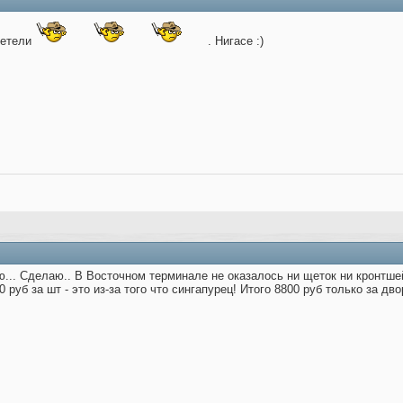
летели
. Нигасе :)
ю... Сделаю.. В Восточном терминале не оказалось ни щеток ни кронтшей
 руб за шт - это из-за того что сингапурец! Итого 8800 руб только за дво