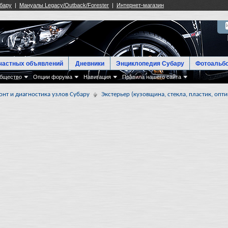
частных объявлений
Дневники
Энциклопедия Субару
Фотоальб
бщество
Опции форума
Навигация
Правила нашего сайта
онт и диагностика узлов Субару
Экстерьер (кузовщина, стекла, пластик, опти