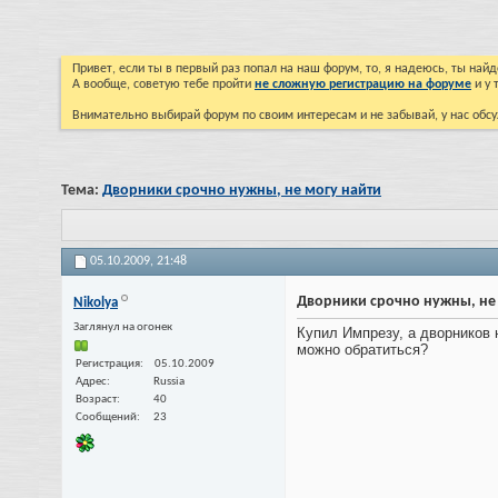
Привет, если ты в первый раз попал на наш форум, то, я надеюсь, ты на
А вообще, советую тебе пройти
не сложную регистрацию на форуме
и у 
Внимательно выбирай форум по своим интересам и не забывай, у нас обсу
Тема:
Дворники срочно нужны, не могу найти
05.10.2009,
21:48
Дворники срочно нужны, не
Nikolya
Заглянул на огонек
Купил Импрезу, а дворников н
можно обратиться?
Регистрация
05.10.2009
Адрес
Russia
Возраст
40
Сообщений
23