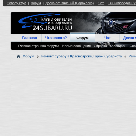
Главная
Что нового?
Форум
Чат
Доска 
Главная страница форума
Новые сообщения
Справка
Календарь
Соо
Форум
Ремонт Субару в Красноярске, Гараж Субариста
Рем