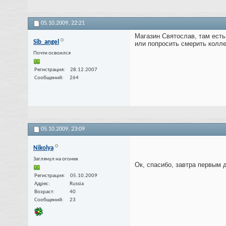
05.10.2009,
22:21
Магазин Святослав, там ест
Sib_angel
или попросить смерить колле
Почти освоился
Регистрация
28.12.2007
Сообщений
264
05.10.2009,
23:09
Nikolya
Заглянул на огонек
Ок, спасибо, завтра первым
Регистрация
05.10.2009
Адрес
Russia
Возраст
40
Сообщений
23