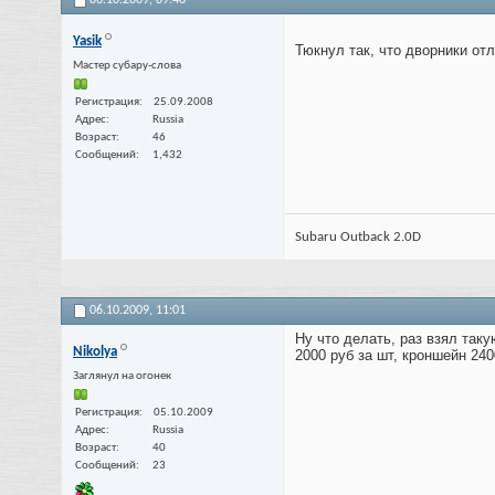
06.10.2009,
09:48
Yasik
Тюкнул так, что дворники от
Мастер субару-слова
Регистрация
25.09.2008
Адрес
Russia
Возраст
46
Сообщений
1,432
Subaru Outback 2.0D
06.10.2009,
11:01
Ну что делать, раз взял таку
Nikolya
2000 руб за шт, кроншейн 2400
Заглянул на огонек
Регистрация
05.10.2009
Адрес
Russia
Возраст
40
Сообщений
23