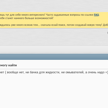
йдешь тут для себя много интересного! Часто задаваемые вопросы по ссылке
FAQ
.
тебя станет намного больше возможностей!
ждалось уже много всяких тем... сначала юзай поиск, потом создавай новую тему! До
 могу найти
ет ( вообще нет, ни бачка для жидкости, ни омывателей, а очень надо =