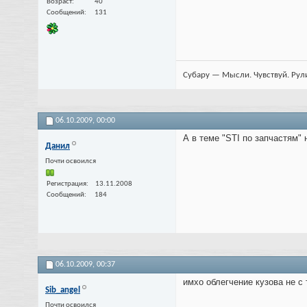
Возраст
40
Сообщений
131
Субару — Мысли. Чувствуй. Рул
06.10.2009,
00:00
А в теме "STI по запчастям"
Данил
Почти освоился
Регистрация
13.11.2008
Сообщений
184
06.10.2009,
00:37
имхо облегчение кузова не с то
Sib_angel
Почти освоился