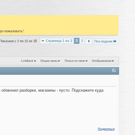
бро пожаловать!
Страница 1 из 2
1
2
Показано с 1 по 15 из 18
Последняя
LinkBack
Опции темы
Поиск по теме
Отображение
#1
) обзвонил разборки, магазины - пусто. Подскажите куда
Поделиться