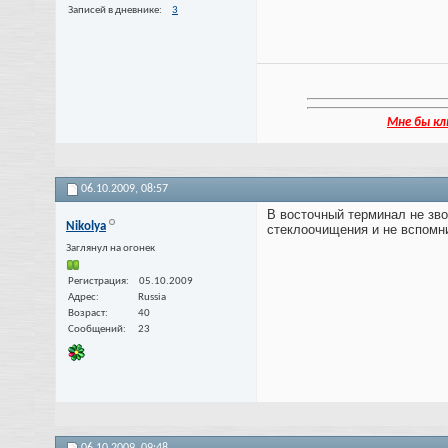
Записей в дневнике
3
Мне бы кл
06.10.2009,
08:57
В восточный терминал не зво
Nikolya
стеклоочищения и не вспомни
Заглянул на огонек
Регистрация
05.10.2009
Адрес
Russia
Возраст
40
Сообщений
23