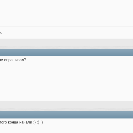
и.
 не спрашивал?
го конца начали :) :) :)