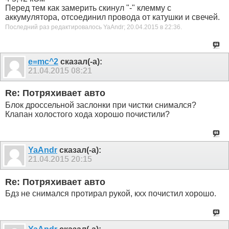
Перед тем как замерить скинул "-" клемму с
аккумулятора, отсоединил провода от катушки и свечей.
Последний раз редактировалось YaAndr; 20.04.2015 в
22:36
.
e=mc^2
сказал(-а):
21.04.2015
08:21
Re: Потряхивает авто
Блок дроссельной заслонки при чистки снимался?
Клапан холостого хода хорошо почистили?
YaAndr
сказал(-а):
21.04.2015
20:15
Re: Потряхивает авто
Бдз не снимался протирал рукой, кхх почистил хорошо.