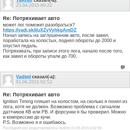
YaAndr
сказал(-а):
23.04.2015
00:22
Re: Потряхивает авто
может лог поможет разобраться?
https://yadi.sk/i/uXZyVyhkgAmDZ
Начал запись на заглушенном авто, после завел,
поработала на холостых, поднял обороты до 2000 и
опустил педаль.
Потряхивать, при записи этого лога, начало после того,
как завел и обороты упали до 700.
VadimI
сказал(-а):
01.06.2015
02:52
Re: Потряхивает авто
Ignition Timing пляшет на холостом, на сколько я понял из
лога, хотя не должен. Возможно проблема с сигналом
даттчиков КВ или РB. И форсунки я бы проверил. Можно
и компрессию до кучи.
P.S. Возможно я и ошибаюсь.
Последний раз редактировалось VadimI; 01.06.2015 в
02:58
.