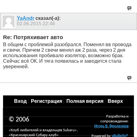
YaAndr
сказал(-а):
02.06.2015
22:46
Re: Потряхивает авто
В общем с проблемой разобрался. Поменял вв провода
и свечи. Причем 2 свечи менял аж 2 раза, через 2 дня
использования пробивало изолятор, возможно брак.
Сейчас всё ОК. И тяга появилась и заводится стала
уверенней.
Вход
Регистрация
Полная версия
Вверх
Разработка и
© 2006
сопровождение:
Игорь В. Фроленков
«Клуб любителей и владельцев Subaru»,
«Красноярский Субару клуб»
Powered by
vBulletin®