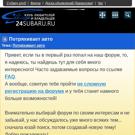
Single Sign On provided by
vBSSO
1
2
3
4
5
6
7
8
9
10
11
12
13
14
15
16
17
18
19
20
21
22
23
24
25
26
27
28
29
30
31
32
33
34
35
36
37
38
39
40
41
42
43
Потряхивает авто
Тема:
Потряхивает авто
Привет, если ты в первый раз попал на наш форум, то,
я надеюсь, ты найдешь тут для себя много
интересного! Часто задаваемые вопросы по ссылке
FAQ
.
А вообще, советую тебе пройти
не сложную
регистрацию на форуме
и у тебя станет намного
больше возможностей!
Внимательно выбирай форум по своим интересам и не
забывай, у нас обсуждалось уже много всяких тем...
сначала юзай поиск, потом создавай новую тему!
Добро пожаловать!