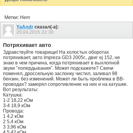
Метки:
Нет
YaAndr
сказал(-а):
20.04.2015
22:30
Потряхивает авто
Здравствуйте товарищи! На холостых оборотах
потряхивает, авто Impreza GD3 2005г., двиг ej 152, не
знаю в чем причина, когда потряхивает в выхлопной
звуки "попердывания". Может подскажете? Свечи
поменял, дроссельную заслонку чистил, заливал 98
бензин, без изменений. Может ли быть проблема в ВВ-
проводах? замерял сопротивление на них и на катушке.
Вот результаты:
Катушка:
1-2 18,22 кОм
3-4 18,9 кОм
Провода:
1 4,2 кОм
2 5,4 кОм
3 3,96 кОм
4 5,42 кОм