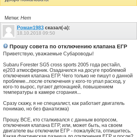
Метки:
Нет
Роман1983
сказал(-а):
18.10.2018
09:50
Прошу совета по отключению клапана ЕГР
Приветствую, уважаемые Субароводы!
Subaru Forester SG5 cross sports 2005 года рестайл,
ej203 атмосферник. Озадачился на досуге проблемой
отключения клапана ЕГР. Чего только не пишут о данной
проблеме...после отключения у кого-то упал расход, у
кого-то вырос, пугают детонацией, повышением
температуры в камере сгорания...
Сразу скажу, я не специалист, как работает двигатель
понимаю, но без фанатизма)
Прошу, ВСЕ, кто сталкивался с данным вопросом,
отключения клапана ЕГР, или, может быть, на своем
двигателе вы отключили ЕГР - пожалуйста, отпишитесь.
Какая фактическая разница до отключения ЕГР и после?