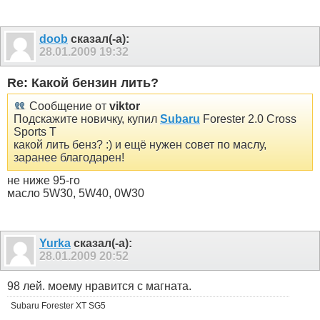
doob
сказал(-а):
28.01.2009
19:32
Re: Какой бензин лить?
Сообщение от
viktor
Подскажите новичку, купил
Subaru
Forester 2.0 Cross
Sports T
какой лить бенз? :) и ещё нужен совет по маслу,
заранее благодарен!
не ниже 95-го
масло 5W30, 5W40, 0W30
Yurka
сказал(-а):
28.01.2009
20:52
98 лей. моему нравится с магната.
Subaru Forester XT SG5