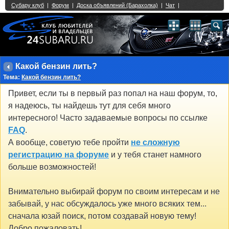
Single Sign On provided by
vBSSO
1
2
3
4
5
6
7
8
9
10
11
12
13
14
15
16
17
18
19
20
21
22
23
24
25
26
27
28
29
30
31
32
33
34
35
36
37
38
39
40
41
42
43
Какой бензин лить?
Тема:
Какой бензин лить?
Привет, если ты в первый раз попал на наш форум, то,
я надеюсь, ты найдешь тут для себя много
интересного! Часто задаваемые вопросы по ссылке
FAQ
.
А вообще, советую тебе пройти
не сложную
регистрацию на форуме
и у тебя станет намного
больше возможностей!
Внимательно выбирай форум по своим интересам и не
забывай, у нас обсуждалось уже много всяких тем...
сначала юзай поиск, потом создавай новую тему!
Добро пожаловать!