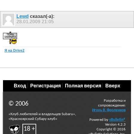
Lewd
сказал(-а):
28.01.2009
21:05
Я на Drive2
Вход
Регистрация
Полная версия
Вверх
Разработка и
© 2006
сопровождение:
Игорь В. Фроленков
«Клуб любителей и владельцев Subaru»,
«Красноярский Субару клуб»
Powered by
vBulletin®
Version 4.2.3
18 +
Copyright © 2026