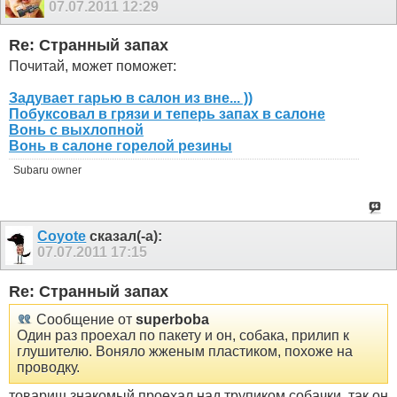
07.07.2011
12:29
Re: Странный запах
Почитай, может поможет:
Задувает гарью в салон из вне... ))
Побуксовал в грязи и теперь запах в салоне
Вонь с выхлопной
Вонь в салоне горелой резины
Subaru owner
Coyote
сказал(-а):
07.07.2011
17:15
Re: Странный запах
Сообщение от
superboba
Один раз проехал по пакету и он, собака, прилип к
глушителю. Воняло жженым пластиком, похоже на
проводку.
товарищ знакомый проехал над трупиком собачки, так он