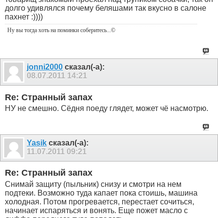
долго удивлялся почему беляшами так вкусно в салоне
пахнет :))))
Ну вы тогда хоть на поминки соберитесь
...©
jonni2000
сказал(-а):
08.07.2011
14:21
Re: Странный запах
НУ не смешно. Сёдня поеду глядет, может чё насмотрю.
Yasik
сказал(-а):
11.07.2011
09:21
Re: Странный запах
Снимай защиту (пыльник) снизу и смотри на нем
подтеки. Возможно туда капает пока стоишь, машина
холодная. Потом прогревается, перестает сочиться,
начинает испаряться и вонять. Еще пожет масло с