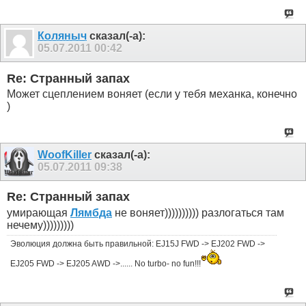
Коляныч
сказал(-а):
05.07.2011
00:42
Re: Странный запах
Может сцеплением воняет (если у тебя механка, конечно
)
WoofKiller
сказал(-а):
05.07.2011
09:38
Re: Странный запах
умирающая
Лямбда
не воняет)))))))))) разлогаться там
нечему)))))))))
Эволюция должна быть правильной: EJ15J FWD -> EJ202 FWD ->
EJ205 FWD -> EJ205 AWD ->...... No turbo- no fun!!!