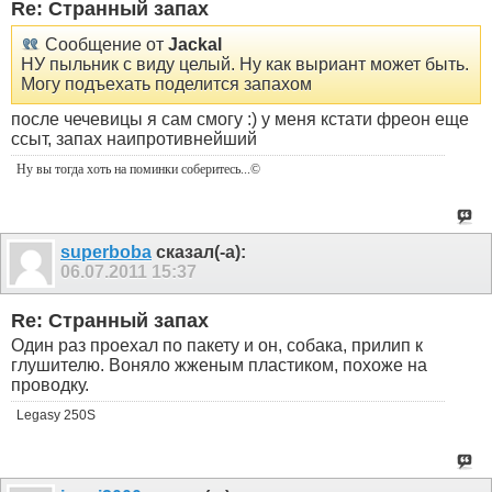
Re: Странный запах
Сообщение от
Jackal
НУ пыльник с виду целый. Ну как выриант может быть.
Могу подъехать поделится запахом
после чечевицы я сам смогу :) у меня кстати фреон еще
ссыт, запах наипротивнейший
Ну вы тогда хоть на поминки соберитесь
...©
superboba
сказал(-а):
06.07.2011
15:37
Re: Странный запах
Один раз проехал по пакету и он, собака, прилип к
глушителю. Воняло жженым пластиком, похоже на
проводку.
Legasy 250S