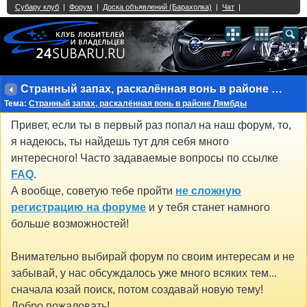
Single Sign On provided by
vBSSO
1
2
3
4
5
6
7
8
9
10
11
12
13
14
15
16
17
18
19
20
21
22
23
24
25
26
27
28
29
30
31
32
33
34
35
36
37
38
39
40
41
42
43
Странный запах, раскалённая вонь в районе Лямбды
Тема:
Странный запах, раскалённая вонь в районе Лямбды
Привет, если ты в первый раз попал на наш форум, то,
я надеюсь, ты найдешь тут для себя много
интересного! Часто задаваемые вопросы по ссылке
FAQ
.
А вообще, советую тебе пройти
не сложную
регистрацию на форуме
и у тебя станет намного
больше возможностей!
Внимательно выбирай форум по своим интересам и не
забывай, у нас обсуждалось уже много всяких тем...
сначала юзай поиск, потом создавай новую тему!
Добро пожаловать!