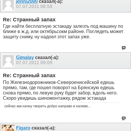
jonni2000
сказал(-а):
07.07.2011
08:59
Re: Странный запах
Где найти бесплатную эстакаду залезть под машину по
ближе в ж.д. или октябрьсокм районе. Поглядеть может
защиту сниму, ну надоел этот запах уже.
Gimalay
сказал(-а):
07.07.2011
09:09
Re: Странный запах
По Железнодорожников-Североенисейской едешь
прямо, там, где пошел поворот на Брянскую едешь
снова прямо, по левую руку будет забор, вдоль него.
Скоро увидишь шиномонтажку, рядом эстакада
сейчас как начну творить добро направо и налево...
Figaro
сказал(-а):