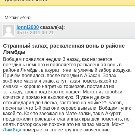
Метки:
Нет
jonni2000
сказал(-а):
05.07.2011
00:21
Странный запах, раскалённая вонь в районе
Лямбды
Вобщем появился недели 3 назад, как нагреется,
поездишь немного и появляется раскалённая вонь в
районе Лямбды, в акурат тянет в уличный забор воздуха.
Причём появилось после поездки в Абакан. Запах
жжёного масла я знаю, а тут такая помесь какой то
смазки + хорошо нагретых тормозов. поставил на
эстакаду, кровоподтёков не нашёл. Может из коробки
сочится и прямо на выхлопную. Я уже и движок
отскипидарил до блеска, заставил на мойке 25 часов,
посчитал, что 1-й раз они херово вымыли. Вобщем тупик
какой-то. Как-то заезжал на Мате-залки, так в Акурат
предложили прокладки клапанных крышек поменять, но
опять повторюсь не похоже это на запах масла. Можт
Лямбда
померает и это её трупное окоченение.