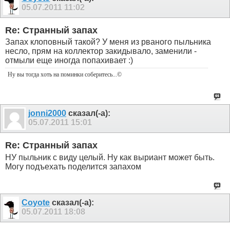
05.07.2011
11:02
Re: Странный запах
Запах клоповный такой? У меня из рваного пыльника
несло, прям на коллектор закидывало, заменили -
отмыли еще иногда попахивает :)
Ну вы тогда хоть на поминки соберитесь
...©
jonni2000
сказал(-а):
05.07.2011
15:01
Re: Странный запах
НУ пыльник с виду целый. Ну как выриант может быть.
Могу подъехать поделится запахом
Coyote
сказал(-а):
05.07.2011
18:08