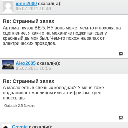
jonni2000
сказал(-а):
05.07.2011
10:49
Re: Странный запах
Автомат кузов BE-5. НУ вонь может чем-то и похожа на
сцепление, я как-то на механике поджигал сцепу,
красивый дымок был. Чем-то похож на запах от
электрических проводов.
Alex2005
сказал(-а):
05.07.2011
10:56
Re: Странный запах
А масло есть в свечных колодцах? У меня тоже
подванивает маслицом или антифризом, хрен
проссышь.
Outback 2.5 Золото!
Coyote
сказал(-а):