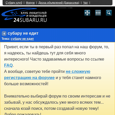
Single Sign On provided by
vBSSO
1
2
3
4
5
6
7
8
9
10
11
12
13
14
15
16
17
18
19
20
21
22
23
24
25
26
27
28
29
30
31
32
33
34
35
36
37
38
39
40
41
42
43
субару не едит
Тема:
субару не едит
Привет, если ты в первый раз попал на наш форум, то,
я надеюсь, ты найдешь тут для себя много
интересного! Часто задаваемые вопросы по ссылке
FAQ
.
А вообще, советую тебе пройти
не сложную
регистрацию на форуме
и у тебя станет намного
больше возможностей!
Внимательно выбирай форум по своим интересам и не
забывай, у нас обсуждалось уже много всяких тем...
сначала юзай поиск, потом создавай новую тему!
Добро пожаловать!