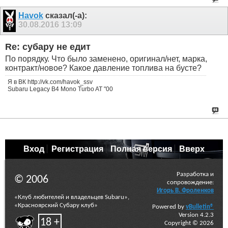
Havok
сказал(-а):
30.08.2016
13:09
Re: субару не едит
По порядку. Что было заменено, оригинал/нет, марка,
контракт/новое? Какое давление топлива на бусте?
Я в ВК http://vk.com/havok_ssv
Subaru Legacy B4 Mono Turbo AT "00
Вход
Регистрация
Полная версия
Вверх
Разработка и
© 2006
сопровождение:
Игорь В. Фроленков
«Клуб любителей и владельцев Subaru»,
«Красноярский Субару клуб»
Powered by
vBulletin®
Version 4.2.3
18 +
Copyright © 2026