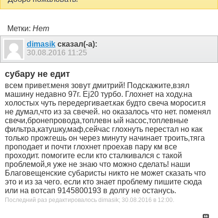
Метки:
Нет
dimasik
сказал(-а):
30.08.2016
11:25
субару не едит
всем привет.меня зовут дмитрий! Подскажите,взял
машину недавно 97г. Ej20 турбо. Глохнет на ходу.на
холостых чуть передергивает.как будто свеча моросит.я
не думал,что из за свечей. но оказалось что нет. поменял
свечи,бронепровода,топлевн ый насос,топлевные
фильтра,катушку,маф,сейчас глохнуть перестал но как
только прожгешь он через минуту начинает троить,тяга
проподает и почти глохнет проехав пару км все
проходит. помогите если кто сталкивался с такой
проблемой,я уже не знаю что можно сделать! наши
Благовещенские субаристы никто не может сказать что
это и из за чего. если кто знает проблему пишите сюда
или на вотсап 9145800193 в долгу не останусь.
Последний раз редактировалось dimasik; 30.08.2016 в
12:00
.