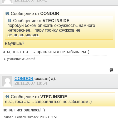
28.11.2007
10:41
Сообщение от
CONDOR
Сообщение от
VTEC INSIDE
поробуй боком описать окружность, намного
интереснее... пару тройку кружков не
останавливаясь.
научишь?
я за, тока эта... заправляться не забываем :)
С уважением Сергей.
CONDOR
сказал(-а):
28.11.2007
10:54
Сообщение от
VTEC INSIDE
я за, тока эта... заправляться не забываем :)
понял, исправлюсь! :)
Subaru Legacy Outback, 2002 г., 2,5L