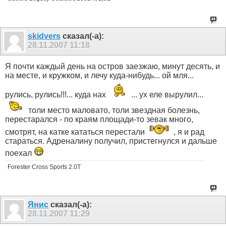
skidvers
сказал(-а):
28.11.2007
11:18
Я почти каждый день на остров заезжаю, минут десять, и
на месте, и кружком, и лечу куда-нибудь... ой мля...
рулись, рулись!!!... куда нах
... ух еле вырулил...
толи место маловато, толи звездная болезнь,
перестарался - по краям площади-то зевак много,
смотрят, на катке кататься перестали
, я и рад
стараться. Адреналину получил, пристегнулся и дальше
поехал
Forester Cross Sports 2.0T
Янис
сказал(-а):
28.11.2007
11:29