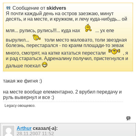
Сообщение от
skidvers
Я почти каждый день на остров заезжаю, минут
десять, и на месте, и кружком, и лечу куда-нибудь... ой
мля... рулись, рулись!!!... куда нах
... ух еле
вырулил...
толи место маловато, толи звездная
болезнь, перестарался - по краям площади-то зевак
много, смотрят, на катке кататься перестали
, я
и рад стараться. Адреналину получил, пристегнулся и
дальше поехал
такая же фигня :)
на месте вообще елементарно. 2 врубил передачу и
руль вывернул и все :)
Legacy овощевоз.
Arthur
сказал(-а):
28.11.2007
11:52