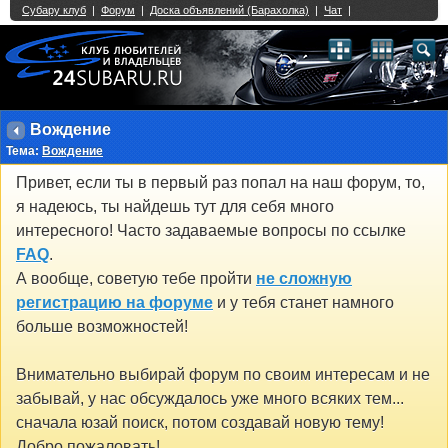
Single Sign On provided by
vBSSO
1
2
3
4
5
6
7
8
9
10
11
12
13
14
15
16
17
18
19
20
21
22
23
24
25
26
27
28
29
30
31
32
33
34
35
36
37
38
39
40
41
42
43
Вождение
Тема:
Вождение
Привет, если ты в первый раз попал на наш форум, то,
я надеюсь, ты найдешь тут для себя много
интересного! Часто задаваемые вопросы по ссылке
FAQ
.
А вообще, советую тебе пройти
не сложную
регистрацию на форуме
и у тебя станет намного
больше возможностей!
Внимательно выбирай форум по своим интересам и не
забывай, у нас обсуждалось уже много всяких тем...
сначала юзай поиск, потом создавай новую тему!
Добро пожаловать!