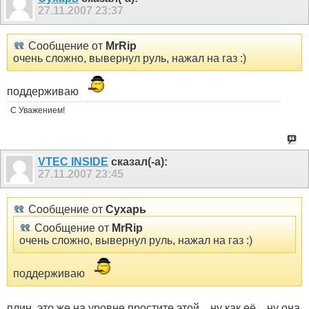
27.11.2007
23:37
Сообщение от
MrRip
очень сложно, вывернул руль, нажал на газ :)
поддерживаю
С Уважением!
VTEC INSIDE
сказал(-а):
27.11.2007
23:45
Сообщение от
Сухарь
Сообщение от
MrRip
очень сложно, вывернул руль, нажал на газ :)
поддерживаю
плин, это же на уровне простите этой... ну как её... ну она