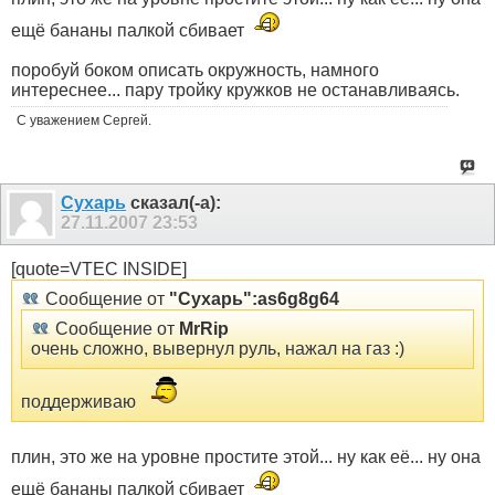
ещё бананы палкой сбивает
поробуй боком описать окружность, намного
интереснее... пару тройку кружков не останавливаясь.
С уважением Сергей.
Сухарь
сказал(-а):
27.11.2007
23:53
[quote=VTEC INSIDE]
Сообщение от
"Сухарь":as6g8g64
Сообщение от
MrRip
очень сложно, вывернул руль, нажал на газ :)
поддерживаю
плин, это же на уровне простите этой... ну как её... ну она
ещё бананы палкой сбивает