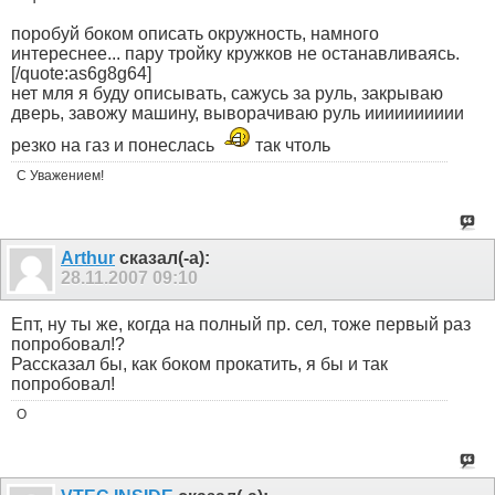
поробуй боком описать окружность, намного
интереснее... пару тройку кружков не останавливаясь.
[/quote:as6g8g64]
нет мля я буду описывать, сажусь за руль, закрываю
дверь, завожу машину, выворачиваю руль ииииииииии
резко на газ и понеслась
так чтоль
С Уважением!
Arthur
сказал(-а):
28.11.2007
09:10
Епт, ну ты же, когда на полный пр. сел, тоже первый раз
попробовал!?
Рассказал бы, как боком прокатить, я бы и так
попробовал!
O