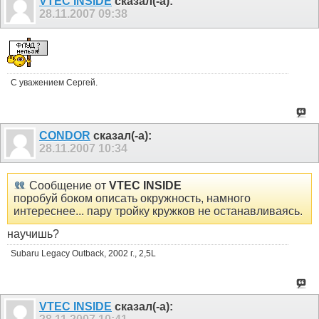
VTEC INSIDE
сказал(-а):
28.11.2007
09:38
С уважением Сергей.
CONDOR
сказал(-а):
28.11.2007
10:34
Сообщение от
VTEC INSIDE
поробуй боком описать окружность, намного
интереснее... пару тройку кружков не останавливаясь.
научишь?
Subaru Legacy Outback, 2002 г., 2,5L
VTEC INSIDE
сказал(-а):