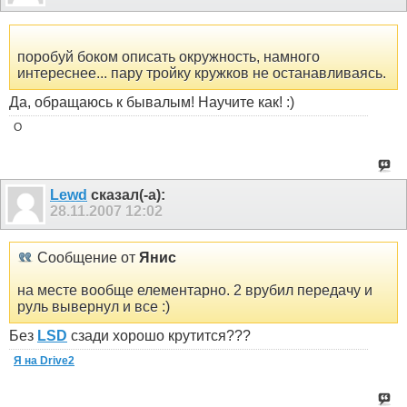
поробуй боком описать окружность, намного
интереснее... пару тройку кружков не останавливаясь.
Да, обращаюсь к бывалым! Научите как! :)
O
Lewd
сказал(-а):
28.11.2007
12:02
Сообщение от
Янис
на месте вообще елементарно. 2 врубил передачу и
руль вывернул и все :)
Без
LSD
сзади хорошо крутится???
Я на Drive2