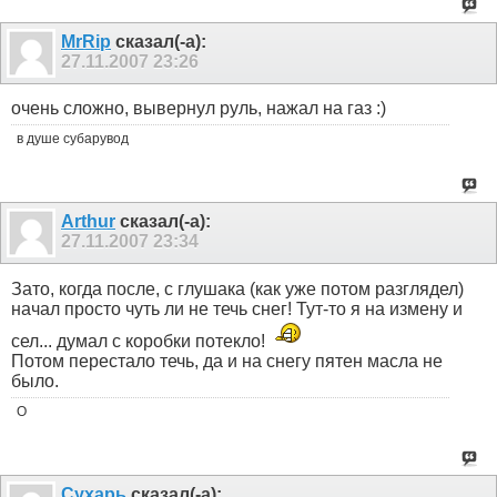
MrRip
сказал(-а):
27.11.2007
23:26
очень сложно, вывернул руль, нажал на газ :)
в душе субарувод
Arthur
сказал(-а):
27.11.2007
23:34
Зато, когда после, с глушака (как уже потом разглядел)
начал просто чуть ли не течь снег! Тут-то я на измену и
сел... думал с коробки потекло!
Потом перестало течь, да и на снегу пятен масла не
было.
O
Сухарь
сказал(-а):