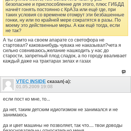
безопаснее и приспособленне для этого, плюс ГИБДД
начнёт гонять постоянно с КрАЗа или ещё где, при
таких условия со временем отомрут эти безбашенные
гонки, ну или по крайней мере сократятся в разы. По
моему это действенные меры. А как ещё тогда, если
не так?
А ты самто на своем апарате со светофора не
стартовал? какованибудь чувака не наказывал?чета я
сильно совниваюсь,желание нашкодить у нас до
старости, запретный плод сладок, а по городу вваливает
каждый даже на трактарах зилах и газах
VTEC INSIDE
сказал(-а):
01.05.2009
19:08
если пост ко мне, то...
да нет, таким детским идиотизмом не занимался и не
занимаюсь
да и цвет машины не позволяет, так что.... твои доводы
безосновательны относительно меня