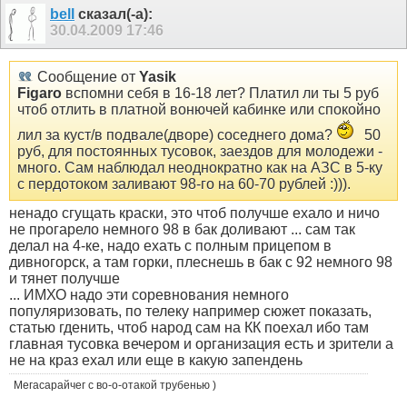
bell
сказал(-а):
30.04.2009
17:46
Сообщение от
Yasik
Figaro
вспомни себя в 16-18 лет? Платил ли ты 5 руб
чтоб отлить в платной вонючей кабинке или спокойно
лил за куст/в подвале(дворе) соседнего дома?
50
руб, для постоянных тусовок, заездов для молодежи -
много. Сам наблюдал неоднократно как на АЗС в 5-ку
с пердотоком заливают 98-го на 60-70 рублей :))).
ненадо сгущать краски, это чтоб получше ехало и ничо
не прогарело немного 98 в бак доливают ... сам так
делал на 4-ке, надо ехать с полным прицепом в
дивногорск, а там горки, плеснешь в бак с 92 немного 98
и тянет получше
... ИМХО надо эти соревнования немного
популяризовать, по телеку например сюжет показать,
статью гденить, чтоб народ сам на КК поехал ибо там
главная тусовка вечером и организация есть и зрители а
не на краз ехал или еще в какую запендень
Мегасарайчег с во-о-отакой трубенью )