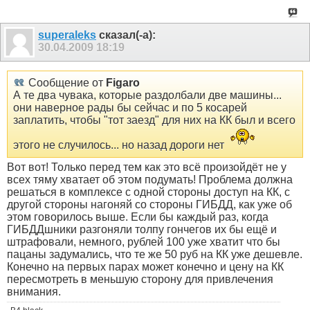
superaleks
сказал(-а):
30.04.2009
18:19
Сообщение от
Figaro
А те два чувака, которые раздолбали две машины...
они наверное рады бы сейчас и по 5 косарей
заплатить, чтобы "тот заезд" для них на КК был и всего
этого не случилось... но назад дороги нет
Вот вот! Только перед тем как это всё произойдёт не у
всех тяму хватает об этом подумать! Проблема должна
решаться в комплексе с одной стороны доступ на КК, с
другой стороны нагоняй со стороны ГИБДД, как уже об
этом говорилось выше. Если бы каждый раз, когда
ГИБДДшники разгоняли толпу гончегов их бы ещё и
штрафовали, немного, рублей 100 уже хватит что бы
пацаны задумались, что те же 50 руб на КК уже дешевле.
Конечно на первых парах может конечно и цену на КК
пересмотреть в меньшую сторону для привлечения
внимания.