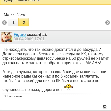
Метки:
Нет
1
2
Figaro
сказал(-а):
30.04.2009
17:01
Не находите, что так можно докатится и до абсурда ?
Даже если сделать бесплатные заезды на КК, то этому
стритсракерскому девятосу бенза на 50 рублей не хватит
до кольца там заехать и обратно приехать.... АМИНЬ!
А те два чувака, которые раздолбали две машины... они
наверное рады бы сейчас и по 5 косарей заплатить,
чтобы "тот заезд" для них на КК был и всего этого не
случилось... но назад дороги нет
Subaru owner