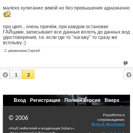
малехо хулиганил зимой но без превышения адназначно
про цвет... очень причём, при каждом остановке
ГАЙцами, записывают все данные вплоть до данных вод
удостоверения, т.е. если где то "нагажу" то сразу же
всплыву :)
С уважением Сергей.
1
2
Вход
Регистрация
Полная версия
Вверх
Разработка и
© 2006
сопровождение:
Игорь В. Фроленков
«Клуб любителей и владельцев Subaru»,