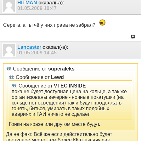
HITMAN
сказал(-а):
01.05.2009
10:47
Серега, а ты чё у них права не забрал?
Lancaster
сказал(-а):
01.05.2009
14:45
Сообщение от
superaleks
Сообщение от
Lewd
Сообщение от
VTEC INSIDE
пока не будет доступная цена на кольце, а так же
органтизованы вечерне - ночные покатушки (на
кольце нет освещения) так и будут продолжать
гонять, биться, умирать в таких подобных
авариях и ГАИ ничего не сделает
Гонки на кразе или другом месте будут.
Да не факт. Всё же если действительно будет
доступное место, тем более КК в тысячу раз