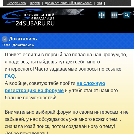
Single Sign On provided by
vBSSO
1
2
3
4
5
6
7
8
9
10
11
12
13
14
15
16
17
18
19
20
21
22
23
24
25
26
27
28
29
30
31
32
33
34
35
36
37
38
39
40
41
42
43
Докатались
Тема:
Докатались
Привет, если ты в первый раз попал на наш форум, то,
я надеюсь, ты найдешь тут для себя много
интересного! Часто задаваемые вопросы по ссылке
FAQ
.
А вообще, советую тебе пройти
не сложную
регистрацию на форуме
и у тебя станет намного
больше возможностей!
Внимательно выбирай форум по своим интересам и не
забывай, у нас обсуждалось уже много всяких тем...
сначала юзай поиск, потом создавай новую тему!
Добро пожаловать!