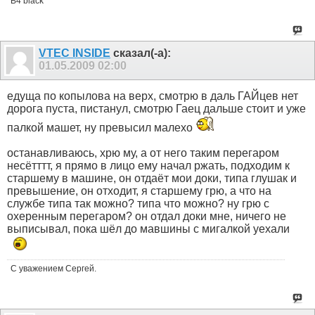
В4 black
VTEC INSIDE
сказал(-а):
01.05.2009
02:00
едуща по копылова на верх, смотрю в даль ГАЙцев нет
дорога пуста, пистанул, смотрю Гаец дальше стоит и уже
палкой машет, ну превысил малехо
останавливаюсь, хрю му, а от него таким перегаром
несётттт, я прямо в лицо ему начал ржать, подходим к
старшему в машине, он отдаёт мои доки, типа глушак и
превышение, он отходит, я старшему грю, а что на
службе типа так можно? типа что можно? ну грю с
охеренным перегаром? он отдал доки мне, ничего не
выписывал, пока шёл до мавшины с мигалкой уехали
С уважением Сергей.