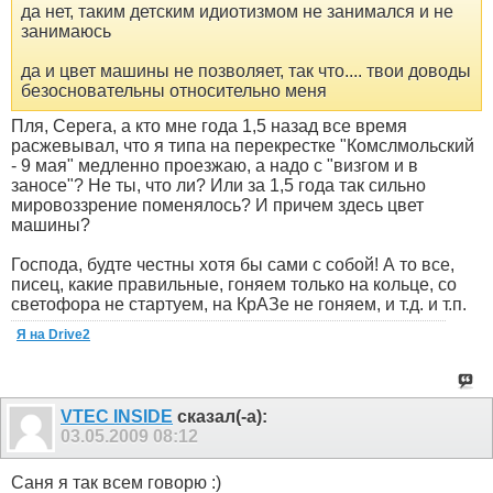
да нет, таким детским идиотизмом не занимался и не
занимаюсь
да и цвет машины не позволяет, так что.... твои доводы
безосновательны относительно меня
Пля, Серега, а кто мне года 1,5 назад все время
расжевывал, что я типа на перекрестке "Комслмольский
- 9 мая" медленно проезжаю, а надо с "визгом и в
заносе"? Не ты, что ли? Или за 1,5 года так сильно
мировоззрение поменялось? И причем здесь цвет
машины?
Господа, будте честны хотя бы сами с собой! А то все,
писец, какие правильные, гоняем только на кольце, со
светофора не стартуем, на КрАЗе не гоняем, и т.д. и т.п.
Я на Drive2
VTEC INSIDE
сказал(-а):
03.05.2009
08:12
Саня я так всем говорю :)