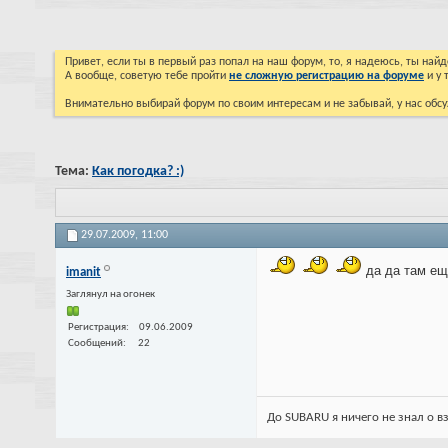
Привет, если ты в первый раз попал на наш форум, то, я надеюсь, ты на
А вообще, советую тебе пройти
не сложную регистрацию на форуме
и у 
Внимательно выбирай форум по своим интересам и не забывай, у нас обсу
Тема:
Как погодка? :)
29.07.2009,
11:00
да да там ещ
imanit
Заглянул на огонек
Регистрация
09.06.2009
Сообщений
22
До SUBARU я ничего не знал о в