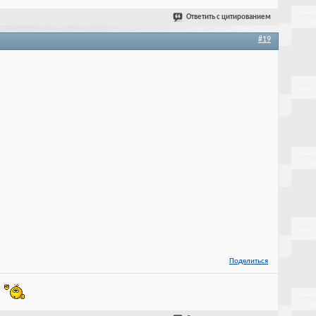
Ответить с цитированием
#19
Поделиться
!