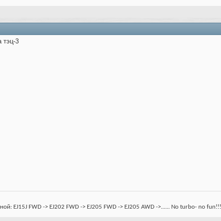
 тэц-3
: EJ15J FWD -> EJ202 FWD -> EJ205 FWD -> EJ205 AWD ->...... No turbo- no fun!!