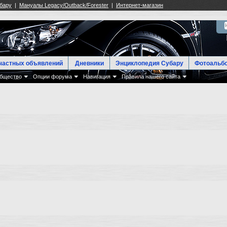
частных объявлений
Дневники
Энциклопедия Субару
Фотоальб
бщество
Опции форума
Навигация
Правила нашего сайта