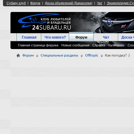
Главная
Что нового?
Форум
Чат
Доска 
Главная страница форума
Новые сообщения
Справка
Календарь
Соо
Форум
Специальные разделы
Offtopic
Как погодка? :)