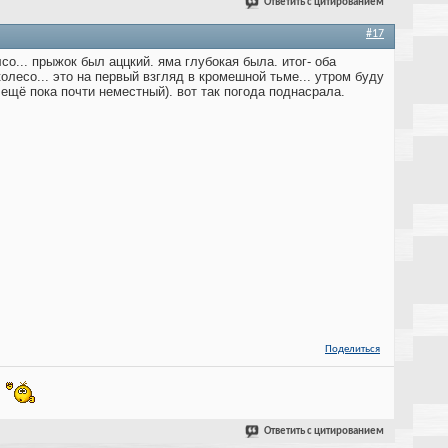
Ответить с цитированием
#17
со... прыжок был аццкий. яма глубокая была. итог- оба
олесо... это на первый взгляд в кромешной тьме... утром буду
 ещё пока почти неместный). вот так погода поднасрала.
Поделиться
!
Ответить с цитированием