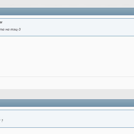
er
ста на тэц-3
 ?