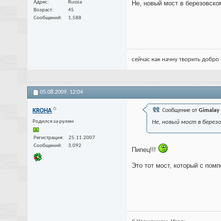
Адрес
Russia
Не, новый мост в березовском
Возраст
45
Сообщений
1,588
сейчас как начну творить добро 
05.08.2009,
12:04
KROHA
Сообщение от
Gimalay
Родился за рулем
Не, новый мост в березо
Регистрация
25.11.2007
Сообщений
3,092
Пипец!!!
Это тот мост, который с пом