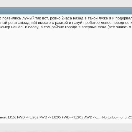
 появились лужы? так вот, ровно 2часа назад в такой луже я и подорвал
ый рег.знак(задний) вместе с рамкой и накуй пробитое левое переднее к
омер нашёл. к слову, в том районе города я впервые ехал (все знают- я
: EJ15J FWD -> EJ202 FWD -> EJ205 FWD -> EJ205 AWD ->...... No turbo- no fun!!