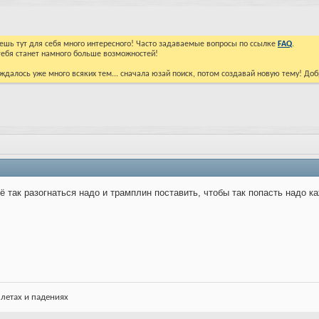
йдешь тут для себя много интересного! Часто задаваемые вопросы по ссылке
FAQ
.
тебя станет намного больше возможностей!
ждалось уже много всяких тем... сначала юзай поиск, потом создавай новую тему! До
ё так разогнаться надо и трамплин поставить, чтобы так попасть надо 
злетах и падениях