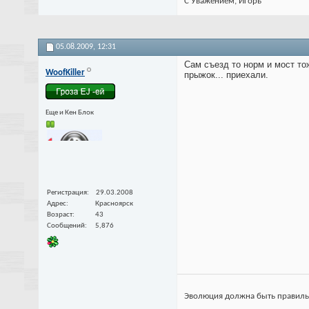
С Уважением, Игорь
05.08.2009,
12:31
Сам съезд то норм и мост тож
WoofKiller
прыжок... приехали.
Еще и Кен Блок
Регистрация
29.03.2008
Адрес
Красноярск
Возраст
43
Сообщений
5,876
Эволюция должна быть правильной