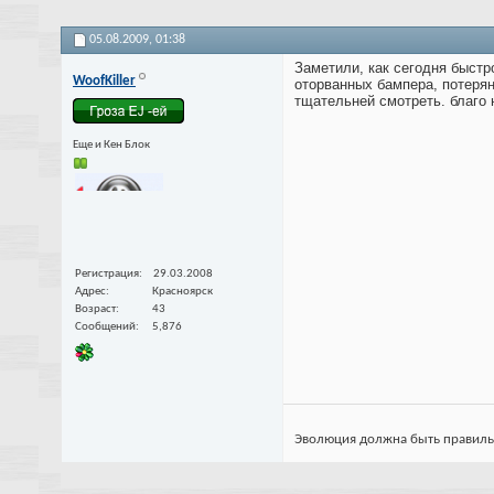
05.08.2009,
01:38
Заметили, как сегодня быстро
WoofKiller
оторванных бампера, потерянн
тщательней смотреть. благо н
Еще и Кен Блок
Регистрация
29.03.2008
Адрес
Красноярск
Возраст
43
Сообщений
5,876
Эволюция должна быть правильной