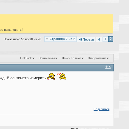
бро пожаловать!
Страница 2 из 2
1
2
Показано с 16 по 28 из 28
Первая
LinkBack
Опции темы
Поиск по теме
Отображение
#16
каждый сантиметр измерить
Поделиться