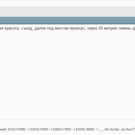
е красота. съезд, далее под мостом проехал, через 20 метров темень кр
: EJ15J FWD -> EJ202 FWD -> EJ205 FWD -> EJ205 AWD ->...... No turbo- no fun!!