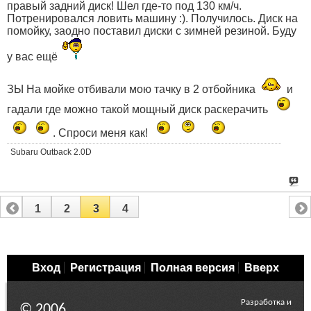
правый задний диск! Шел где-то под 130 км/ч.
Потренировался ловить машину :). Получилось. Диск на
помойку, заодно поставил диски с зимней резиной. Буду
у вас ещё
ЗЫ На мойке отбивали мою тачку в 2 отбойника
и
гадали где можно такой мощный диск раскерачить
. Спроси меня как!
Subaru Outback 2.0D
1
2
3
4
Вход
Регистрация
Полная версия
Вверх
Разработка и
© 2006