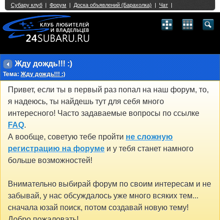
Single Sign On provided by
vBSSO
1
2
3
4
5
6
7
8
9
10
11
12
13
14
15
16
17
18
19
20
21
22
23
24
25
26
27
28
29
30
31
32
33
34
35
36
37
38
39
40
41
42
43
Жду дождь!!! :)
Тема:
Жду дождь!!! :)
Привет, если ты в первый раз попал на наш форум, то,
я надеюсь, ты найдешь тут для себя много
интересного! Часто задаваемые вопросы по ссылке
FAQ
.
А вообще, советую тебе пройти
не сложную
регистрацию на форуме
и у тебя станет намного
больше возможностей!
Внимательно выбирай форум по своим интересам и не
забывай, у нас обсуждалось уже много всяких тем...
сначала юзай поиск, потом создавай новую тему!
Добро пожаловать!