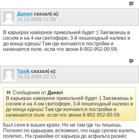
Данил
сказал(-а):
16.10.2009
22:28
В карьерах наверное прикольней будет :) Заезжаешь в
сосняк и на 4-ом светофоре, 3-й пешеходный налево и
до конца едешь! Там где кончаются постройки и
начинается поле. если что звони 8-902-952-00-59.
Yasik
сказал(-а):
16.10.2009
23:33
Сообщение от
Данил
В карьерах наверное прикольней будет :) Заезжаешь в
сосняк и на 4-ом светофоре, 3-й пешеходный налево и
до конца едешь! Там где кончаются постройки и
начинается поле. если что звони 8-902-952-00-59.
Был сеня в ваших краях. Но не там где ты пишешь.
Погонял по карьерам, вспомнил, что надо срочно валить,
полетел.. На гравийке от карьера до асфальта разнёс