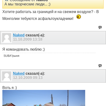
А мы творческие люди... ;)
Хотите работать за границей и на свежем воздухе? - В
Монголии тебуются асфальтоукладчики!
Naked
сказал(-а):
11.10.2009
13:18
Я командовать люблю ;)
SUBA"рыня
Naked
сказал(-а):
12.10.2009
09:13
Воть я :)