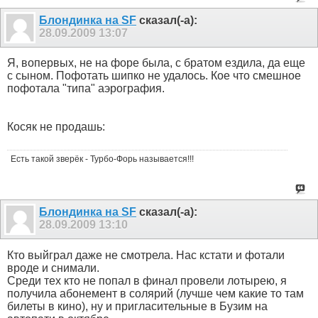
Блондинка на SF
сказал(-а):
28.09.2009
13:07
Я, вопервых, не на форе была, с братом ездила, да еще
с сыном. Пофотать шипко не удалось. Кое что смешное
пофотала "типа" аэрография.
Косяк не продашь:
Есть такой зверёк - Турбо-Форь называется!!!
Блондинка на SF
сказал(-а):
28.09.2009
13:10
Кто выйграл даже не смотрела. Нас кстати и фотали
вроде и снимали.
Среди тех кто не попал в финал провели лотырею, я
получила абонемент в солярий (лучше чем какие то там
билеты в кино), ну и пригласительные в Бузим на