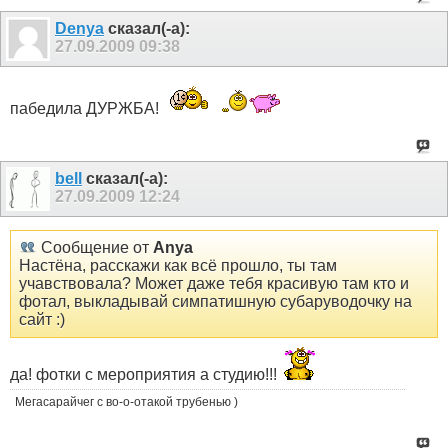
Denya
сказал(-а):
27.09.2009
09:38
пабедила ДУРЖБА!
bell
сказал(-а):
27.09.2009
12:24
Сообщение от
Anya
Настёна, расскажи как всё прошло, ты там
учавствовала? Может даже тебя красивую там кто и
фотал, выкладывай симпатишную субаруводочку на
сайт :)
да! фотки с мероприятия a студию!!!
Мегасарайчег с во-о-отакой трубенью )