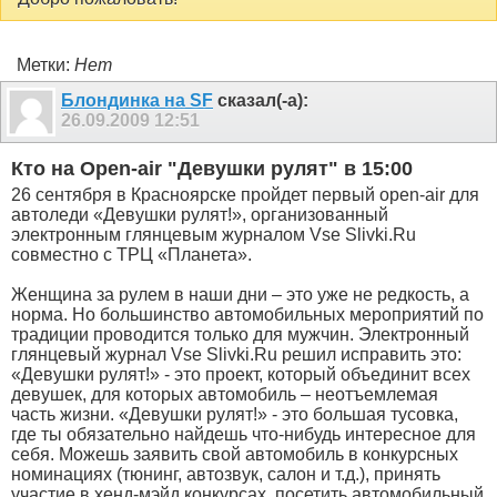
Метки:
Нет
Блондинка на SF
сказал(-а):
26.09.2009
12:51
Кто на Open-air "Девушки рулят" в 15:00
26 сентября в Красноярске пройдет первый open-air для
автоледи «Девушки рулят!», организованный
электронным глянцевым журналом Vse Slivki.Ru
совместно с ТРЦ «Планета».
Женщина за рулем в наши дни – это уже не редкость, а
норма. Но большинство автомобильных мероприятий по
традиции проводится только для мужчин. Электронный
глянцевый журнал Vse Slivki.Ru решил исправить это:
«Девушки рулят!» - это проект, который объединит всех
девушек, для которых автомобиль – неотъемлемая
часть жизни. «Девушки рулят!» - это большая тусовка,
где ты обязательно найдешь что-нибудь интересное для
себя. Можешь заявить свой автомобиль в конкурсных
номинациях (тюнинг, автозвук, салон и т.д.), принять
участие в хенд-мэйд конкурсах, посетить автомобильный