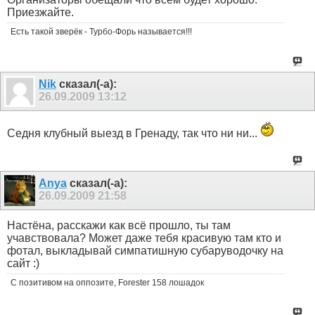
Приезжайте.
Есть такой зверёк - Турбо-Форь называется!!!
Nik
сказал(-а):
26.09.2009
13:12
Седня клубный выезд в Гренаду, так что ни ни...
Anya
сказал(-а):
26.09.2009
21:58
Настёна, расскажи как всё прошло, ты там
учавствовала? Может даже тебя красивую там кто и
фотал, выкладывай симпатишную субаруводочку на
сайт :)
С позитивом на оппозите, Forester 158 лошадок