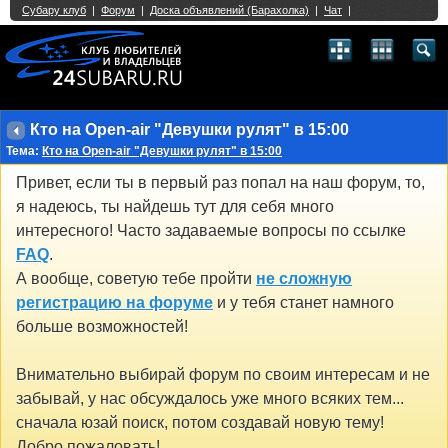
Single Sign On provided by
vBSSO
1
2
3
4
5
6
7
8
9
10
11
12
13
14
15
16
17
18
19
20
21
22
23
24
25
26
27
28
29
30
31
32
33
34
35
36
37
38
39
40
41
42
43
Кто на Open-air "Девушки рулят" в 15:00
Тема:
Кто на Open-air "Девушки рулят" в 15:00
Привет, если ты в первый раз попал на наш форум, то,
я надеюсь, ты найдешь тут для себя много
интересного! Часто задаваемые вопросы по ссылке
FAQ
.
А вообще, советую тебе пройти
не сложную
регистрацию на форуме
и у тебя станет намного
больше возможностей!
Внимательно выбирай форум по своим интересам и не
забывай, у нас обсуждалось уже много всяких тем...
сначала юзай поиск, потом создавай новую тему!
Добро пожаловать!