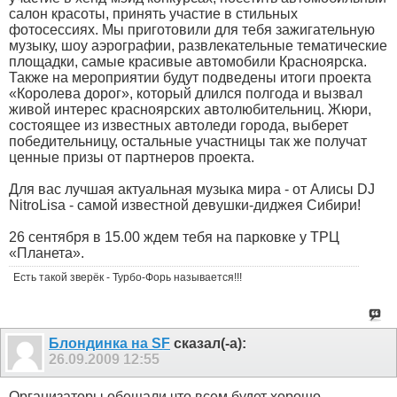
салон красоты, принять участие в стильных
фотосессиях. Мы приготовили для тебя зажигательную
музыку, шоу аэрографии, развлекательные тематические
площадки, самые красивые автомобили Красноярска.
Также на мероприятии будут подведены итоги проекта
«Королева дорог», который длился полгода и вызвал
живой интерес красноярских автолюбительниц. Жюри,
состоящее из известных автоледи города, выберет
победительницу, остальные участницы так же получат
ценные призы от партнеров проекта.
Для вас лучшая актуальная музыка мира - от Алисы DJ
NitroLisa - самой известной девушки-диджея Сибири!
26 сентября в 15.00 ждем тебя на парковке у ТРЦ
«Планета».
Есть такой зверёк - Турбо-Форь называется!!!
Блондинка на SF
сказал(-а):
26.09.2009
12:55
Организаторы обещали что всем будет хорошо.