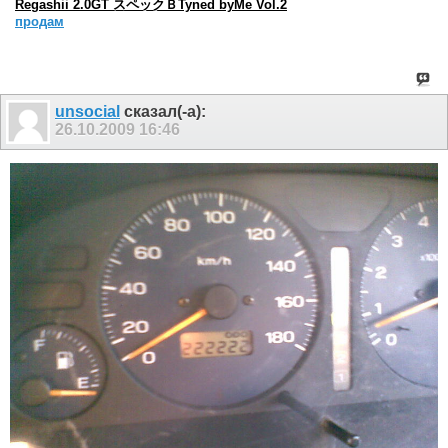
Regashii 2.0GT スペックＢTyned byMe Vol.2
продам
unsocial
сказал(-а):
26.10.2009
16:46