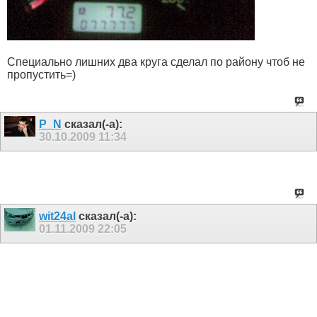
Специально лишних два круга сделал по району чтоб не
пропустить=)
P_N
сказал(-а):
30.10.2009
11:34
wit24al
сказал(-а):
01.11.2009
22:05