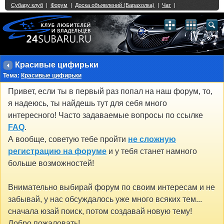
Single Sign On provided by
vBSSO
1
2
3
4
5
6
7
8
9
10
11
12
13
14
15
16
17
18
19
20
21
22
23
24
25
26
27
28
29
30
31
32
33
34
35
36
37
38
39
40
41
42
43
Красивые цифирьки
Тема:
Красивые цифирьки
Привет, если ты в первый раз попал на наш форум, то,
я надеюсь, ты найдешь тут для себя много
интересного! Часто задаваемые вопросы по ссылке
FAQ
.
А вообще, советую тебе пройти
не сложную
регистрацию на форуме
и у тебя станет намного
больше возможностей!
Внимательно выбирай форум по своим интересам и не
забывай, у нас обсуждалось уже много всяких тем...
сначала юзай поиск, потом создавай новую тему!
Добро пожаловать!