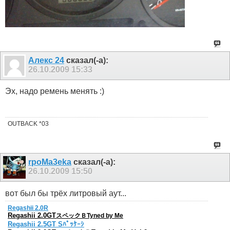
Алекс 24
сказал(-а):
26.10.2009
15:33
Эх, надо ремень менять :)
OUTBACK *03
rpoMa3eka
сказал(-а):
26.10.2009
15:50
вот был бы трёх литровый аут...
Regashii 2.0R
Regashii 2.0GT
スペックＢTyned by Me
Regashii 2.5GT Sﾊﾟｯｹｰｼ