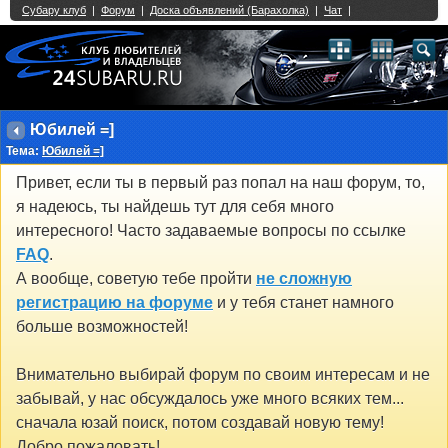
Single Sign On provided by
vBSSO
1
2
3
4
5
6
7
8
9
10
11
12
13
14
15
16
17
18
19
20
21
22
23
24
25
26
27
28
29
30
31
32
33
34
35
36
37
38
39
40
41
42
43
Юбилей =]
Тема:
Юбилей =]
Привет, если ты в первый раз попал на наш форум, то,
я надеюсь, ты найдешь тут для себя много
интересного! Часто задаваемые вопросы по ссылке
FAQ
.
А вообще, советую тебе пройти
не сложную
регистрацию на форуме
и у тебя станет намного
больше возможностей!
Внимательно выбирай форум по своим интересам и не
забывай, у нас обсуждалось уже много всяких тем...
сначала юзай поиск, потом создавай новую тему!
Добро пожаловать!