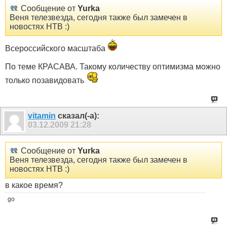
Сообщение от
Yurka
Веня телезвезда, сегодня также был замечен в
новостях НТВ :)
Всероссийского масштаба
По теме КРАСАВА. Такому количеству оптимизма можно
только позавидовать
vitamin
сказал(-а):
03.12.2009
21:28
Сообщение от
Yurka
Веня телезвезда, сегодня также был замечен в
новостях НТВ :)
в какое время?
go