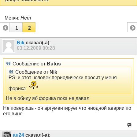
Метки:
Нет
1
2
Nik
сказал(-а):
03.12.2009
00:28
Сообщение от
Butus
Сообщение от
Nik
PS: и этот человек периодически просит у меня
форика
Не в обиду яб форика пока не давал
Не поверишь - он аргументирует что ниодной аварии по
его вине
ан24
сказал(-а):