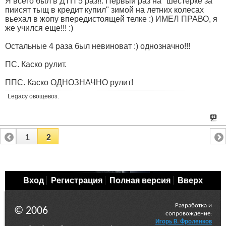
Я всего был в ДТП 5 раз!!. Первый раз на "шестерке за
пиисят тыщ в кредит купил" зимой на летних колесах
вьехал в жопу впередистоящей телке :) ИМЕЛ ПРАВО, я
же учился еще!!! :)
Остальные 4 раза был невиноват :) однозначно!!!
ПС. Каско рулит.
ППС. Каско ОДНОЗНАЧНО рулит!
Legacy овощевоз.
1
2
Вход
Регистрация
Полная версия
Вверх
Разработка и
© 2006
сопровождение:
Игорь В. Фроленков