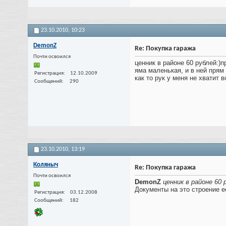
23.10.2010,
10:23
DemonZ
Re: Покупка гаража
Почти освоился
ценник в районе 60 рублей:)п
яма маленькая, и в ней прям
Регистрация
12.10.2009
как то рук у меня не хватит 
Сообщений
290
23.10.2010,
13:19
Коляныч
Re: Покупка гаража
Почти освоился
DemonZ
ценник в районе 60 
Документы на это строение е
Регистрация
03.12.2008
Сообщений
182