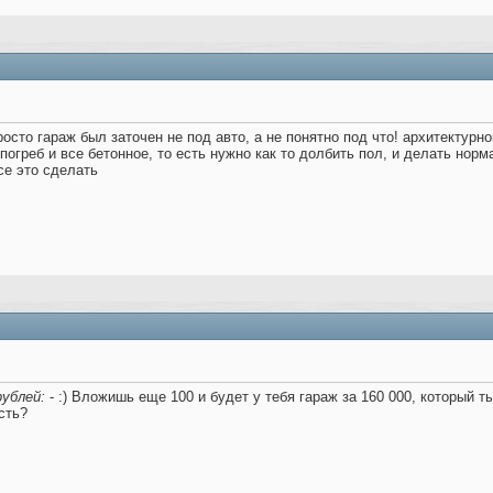
росто гараж был заточен не под авто, а не понятно под что! архитектур
 погреб и все бетонное, то есть нужно как то долбить пол, и делать но
все это сделать
рублей:
- :) Вложишь еще 100 и будет у тебя гараж за 160 000, который т
сть?