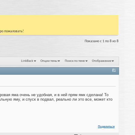
бро пожаловать!
Показано с 1 по 8 из 8
LinkBack
Опции темы
Поиск по теме
Отображение
#1
ровая яма очень не удобная, и в ней прям ямк сделана! То
льную яму, и спуск в подвал, реально ли это все, может кто
Поделиться