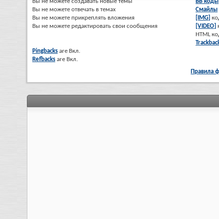
Вы
не можете
создавать новые темы
BB коды
Вы
не можете
отвечать в темах
Смайлы
Вы
не можете
прикреплять вложения
[IMG]
ко
Вы
не можете
редактировать свои сообщения
[VIDEO]
HTML к
Trackbac
Pingbacks
are
Вкл.
Refbacks
are
Вкл.
Правила 