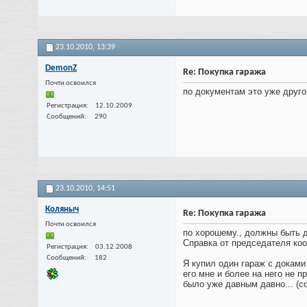
23.10.2010,
13:39
DemonZ
Re: Покупка гаража
Почти освоился
по документам это уже друго
Регистрация
12.10.2009
Сообщений
290
23.10.2010,
14:51
Коляныч
Re: Покупка гаража
Почти освоился
по хорошему., должны быть д
Справка от председателя коо
Регистрация
03.12.2008
Сообщений
182
Я купил один гараж с доками 
его мне и более на него не 
было уже давным давно... (со