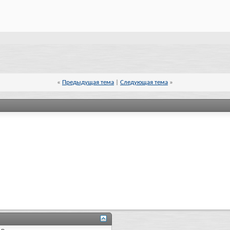
«
Предыдущая тема
|
Следующая тема
»