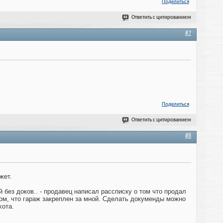
Поделиться
Ответить с цитированием
#7
Поделиться
Ответить с цитированием
#8
жет.
й без доков.. - продавец написал рассписку о том что продал
том, что гараж закреплен за мной. Сделать докуменды можно
хота.