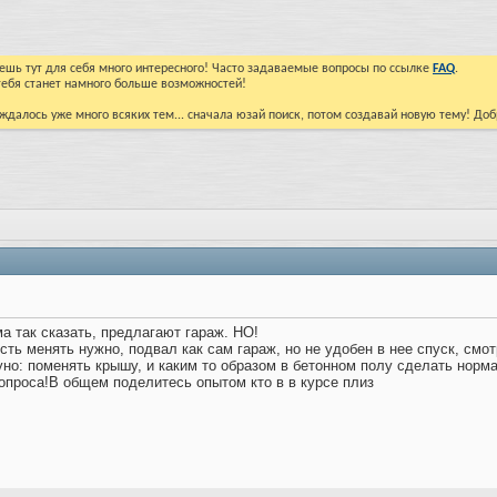
йдешь тут для себя много интересного! Часто задаваемые вопросы по ссылке
FAQ
.
тебя станет намного больше возможностей!
ждалось уже много всяких тем... сначала юзай поиск, потом создавай новую тему! До
 так сказать, предлагают гараж. НО!
ть менять нужно, подвал как сам гараж, но не удобен в нее спуск, смот
уно: поменять крышу, и каким то образом в бетонном полу сделать норма
вопроса!В общем поделитесь опытом кто в в курсе плиз