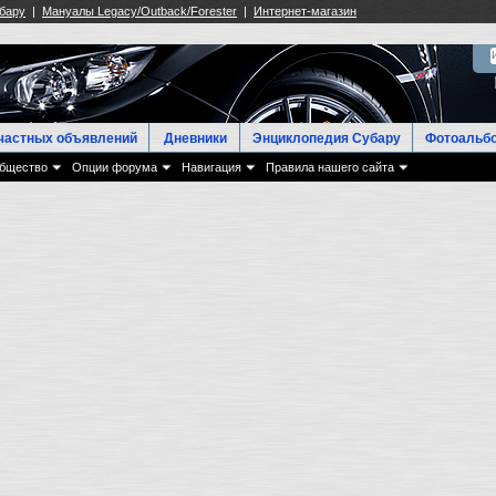
частных объявлений
Дневники
Энциклопедия Субару
Фотоальб
бщество
Опции форума
Навигация
Правила нашего сайта