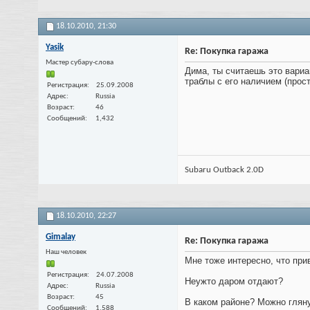
18.10.2010,
21:30
Yasik
Re: Покупка гаража
Мастер субару-слова
Дима, ты считаешь это вариа
траблы с его наличием (прос
Регистрация
25.09.2008
Адрес
Russia
Возраст
46
Сообщений
1,432
Subaru Outback 2.0D
18.10.2010,
22:27
Gimalay
Re: Покупка гаража
Наш человек
Мне тоже интересно, что прив
Регистрация
24.07.2008
Неужто даром отдают?
Адрес
Russia
Возраст
45
В каком районе? Можно гляну
Сообщений
1,588