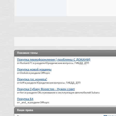
Похожие темы
Покупка переоформление ( проблемы С ДОКАМИ)
от Ruslan671 в разделе Юридические вопросы, ГИБДД, ДТП
Покупка новой машины
от Doduk в разделе Offtopic
Покупка гос.номера!
от biff в разделе Юридические вопросы, ГИБДД, ДТП
Покупка Субару Форестер - Нужен совет
от fors в разделе Обслуживание и эксплуатация автомобилей Subaru
Покупка Б4
от _and_ в разделе Offtopic
Ваши права