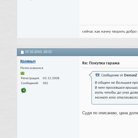
сейчас как начну творить добро 
19.10.2010,
20:12
Коляныч
Re: Покупка гаража
Почти освоился
Сообщение от
DemonZ
Регистрация
03.12.2008
В общем не большая пр
Сообщений
182
В нем просевшая крыша, 
есть чтобы до ума дове
может кто сталкивался,
Судя по описанию, цена долж