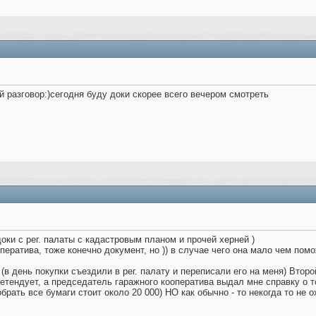
й разговор:)сегодня буду доки скорее всего вечером смотреть
оки с рег. палаты с кадастровым планом и прочей херней )
ператива, тоже конечно документ, но )) в случае чего она мало чем помо
(в день покупки съездили в рег. палату и переписали его на меня) Второ
претендует, а председатель гаражного кооператива выдал мне справку о 
брать все бумаги стоит около 20 000) НО как обычно - то некогда то не о