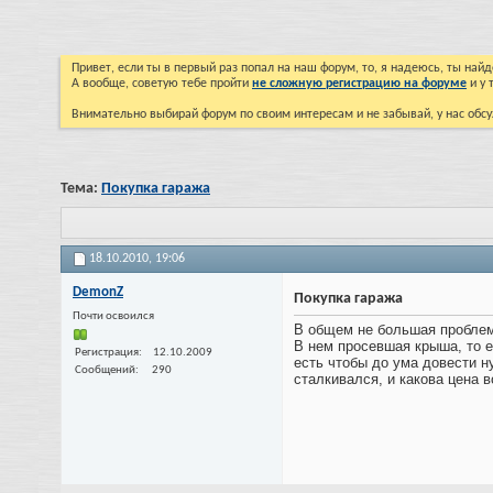
Привет, если ты в первый раз попал на наш форум, то, я надеюсь, ты на
А вообще, советую тебе пройти
не сложную регистрацию на форуме
и у 
Внимательно выбирай форум по своим интересам и не забывай, у нас обсу
Тема:
Покупка гаража
18.10.2010,
19:06
DemonZ
Покупка гаража
Почти освоился
В общем не большая проблема
В нем просевшая крыша, то ес
Регистрация
12.10.2009
есть чтобы до ума довести н
Сообщений
290
сталкивался, и какова цена 