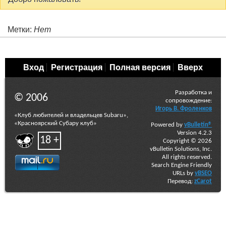
Метки:
Нет
Вход
Регистрация
Полная версия
Вверх
Разработка и
© 2006
сопровождение:
Игорь В. Фроленков
«Клуб любителей и владельцев Subaru»,
«Красноярский Субару клуб»
Powered by
vBulletin®
Version 4.2.3
18 +
Copyright © 2026
vBulletin Solutions, Inc.
All rights reserved.
Search Engine Friendly
URLs by
vBSEO
Перевод:
zCarot