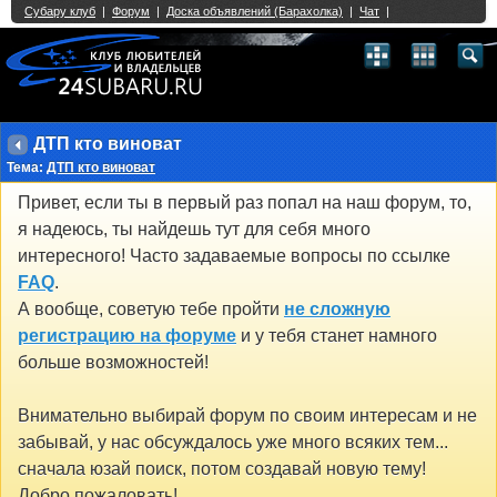
Single Sign On provided by
vBSSO
1
2
3
4
5
6
7
8
9
10
11
12
13
14
15
16
17
18
19
20
21
22
23
24
25
26
27
28
29
30
31
32
33
34
35
36
37
38
39
40
41
42
43
ДТП кто виноват
Тема:
ДТП кто виноват
Привет, если ты в первый раз попал на наш форум, то,
я надеюсь, ты найдешь тут для себя много
интересного! Часто задаваемые вопросы по ссылке
FAQ
.
А вообще, советую тебе пройти
не сложную
регистрацию на форуме
и у тебя станет намного
больше возможностей!
Внимательно выбирай форум по своим интересам и не
забывай, у нас обсуждалось уже много всяких тем...
сначала юзай поиск, потом создавай новую тему!
Добро пожаловать!