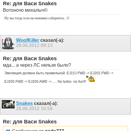
Re: для Васи Snakes
Вотоночо михалыч©
Ну вы тогда хоть на поминки соберитесь
...©
WoofKiller
сказал(-а):
28.06.2012
09:13
Re: для Васи Snakes
мда... а через ЛС нельзя было?
Эволюция должна быть правильной: EJ15J FWD -> EJ202 FWD ->
EJ205 FWD -> EJ205 AWD ->...... No turbo- no fun!!!
Snakes
сказал(-а):
28.06.2012
10:58
Re: для Васи Snakes