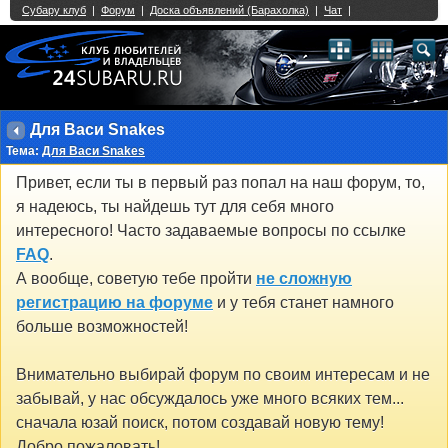
Single Sign On provided by
vBSSO
1
2
3
4
5
6
7
8
9
10
11
12
13
14
15
16
17
18
19
20
21
22
23
24
25
26
27
28
29
30
31
32
33
34
35
36
37
38
39
40
41
42
43
Для Васи Snakes
Тема:
Для Васи Snakes
Привет, если ты в первый раз попал на наш форум, то,
я надеюсь, ты найдешь тут для себя много
интересного! Часто задаваемые вопросы по ссылке
FAQ
.
А вообще, советую тебе пройти
не сложную
регистрацию на форуме
и у тебя станет намного
больше возможностей!
Внимательно выбирай форум по своим интересам и не
забывай, у нас обсуждалось уже много всяких тем...
сначала юзай поиск, потом создавай новую тему!
Добро пожаловать!