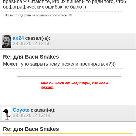
правила ж читают те, кто их пишет и то ради того, чтоб
орфографических ошибок не было :)
Ну вы тогда хоть на поминки соберитесь
...©
ан24
сказал(-а):
28.06.2012
12:50
Re: для Васи Snakes
Может тупо закрыть тему, нежели препираться?)))
Мне бы ключ от квартиры, где девки
лежат.
Coyote
сказал(-а):
28.06.2012
13:14
Re: для Васи Snakes