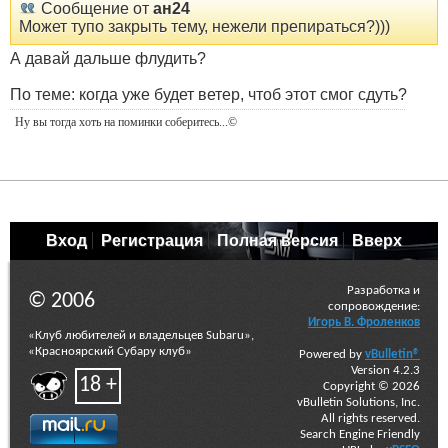
Сообщение от
ан24
Может тупо закрыть тему, нежели препираться?)))
А давай дальше флудить?
По теме: когда уже будет ветер, чтоб этот смог сдуть?
Ну вы тогда хоть на поминки соберитесь
...©
Вход
Регистрация
Полная версия
Вверх
Разработка и
© 2006
сопровождение:
Игорь В. Фроленков
«Клуб любителей и владельцев Subaru»,
«Красноярский Субару клуб»
Powered by
vBulletin®
Version 4.2.3
18 +
Copyright © 2026
vBulletin Solutions, Inc.
All rights reserved.
Search Engine Friendly