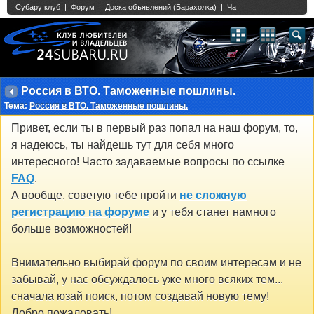
Single Sign On provided by
vBSSO
1
2
3
4
5
6
7
8
9
10
11
12
13
14
15
16
17
18
19
20
21
22
23
24
25
26
27
28
29
30
31
32
33
34
35
36
37
38
39
40
41
42
43
Россия в ВТО. Таможенные пошлины.
Тема:
Россия в ВТО. Таможенные пошлины.
Привет, если ты в первый раз попал на наш форум, то,
я надеюсь, ты найдешь тут для себя много
интересного! Часто задаваемые вопросы по ссылке
FAQ
.
А вообще, советую тебе пройти
не сложную
регистрацию на форуме
и у тебя станет намного
больше возможностей!
Внимательно выбирай форум по своим интересам и не
забывай, у нас обсуждалось уже много всяких тем...
сначала юзай поиск, потом создавай новую тему!
Добро пожаловать!