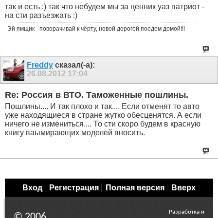
так и есть :) так что небудем мы за ценник уаз патриот -
на сти разъезжать :)
Эй ямщик - поворачивай к чёрту, новой дорогой поедем домой!!!
Freddy
сказал(-а):
26.08.2012
17:04
Re: Россия в ВТО. Таможенные пошлины.
Пошлины.... И так плохо и так.... Если отменят то авто
уже находящиеся в стране жутко обесценятся. А если
ничего не измениться.... То сти скоро будем в красную
книгу ваымирающих моделей вносить.
Вход
Регистрация
Полная версия
Вверх
Разработка и
© 2006