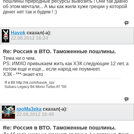
пошлины природные ресурсы вывозить ! Они так давно
об этом мечтали... А мы как жили хуже греции у которой
денег нет так и будем ! :)
Havok
сказал(-а):
22.08.2012
16:24
Re: Россия в ВТО. Таможенные пошлины.
Тема ни о чем.
PS: ИМХО привыкаем жить как ХЗК следующие 12 лет, а
потом еще и еще... если народ не поумнеет.
ХЗК - ***-знает-кто
Я в ВК http://vk.com/havok_ssv
Subaru Legacy B4 Mono Turbo AT "00
rpoMa3eka
сказал(-а):
22.08.2012
16:49
Re: Россия в ВТО. Таможенные пошлины.