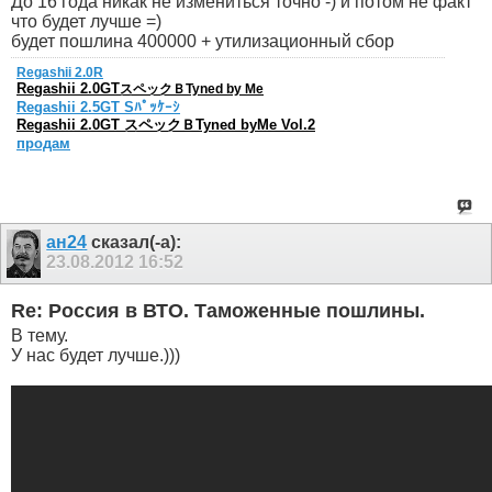
До 16 года никак не измениться точно -) и потом не факт
что будет лучше =)
будет пошлина 400000 + утилизационный сбор
Regashii 2.0R
Regashii 2.0GT
スペックＢTyned by Me
Regashii 2.5GT Sﾊﾟｯｹｰｼ
Regashii 2.0GT スペックＢTyned byMe Vol.2
продам
ан24
сказал(-а):
23.08.2012
16:52
Re: Россия в ВТО. Таможенные пошлины.
В тему.
У нас будет лучше.)))