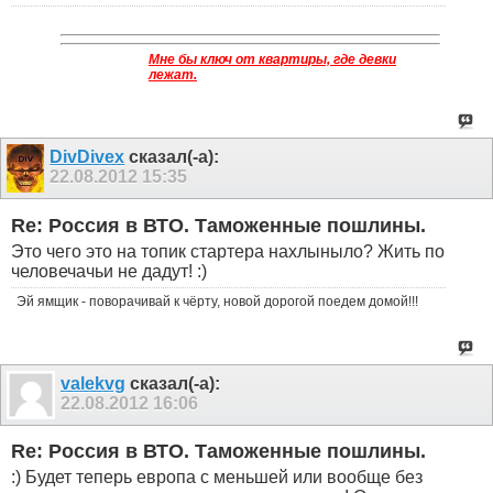
Мне бы ключ от квартиры, где девки
лежат.
DivDivex
сказал(-а):
22.08.2012
15:35
Re: Россия в ВТО. Таможенные пошлины.
Это чего это на топик стартера нахлыныло? Жить по
человечачьи не дадут! :)
Эй ямщик - поворачивай к чёрту, новой дорогой поедем домой!!!
valekvg
сказал(-а):
22.08.2012
16:06
Re: Россия в ВТО. Таможенные пошлины.
:) Будет теперь европа с меньшей или вообще без