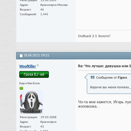
Регистрация
23.06.2009
Адрес
Красноярск-Москва
Возраст
46
Сообщений
1,445
Outback 2.5 Золото!
18.06.2013,
09:21
Re: Что лучше: девушка или 
WoofKiller
Сообщение от
Figaro
Еще и Кен Блок
Кароче вы меня поняли,
Чо-та мне кажется, Игорь лу
жоповозка...
Регистрация
29.03.2008
Адрес
Красноярск
Возраст
43