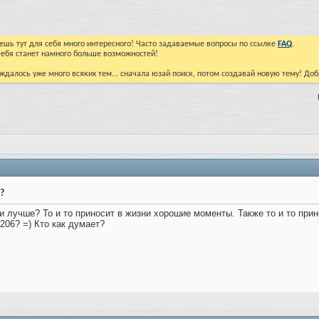
йдешь тут для себя много интересного! Часто задаваемые вопросы по ссылке
FAQ
.
тебя станет намного больше возможностей!
ждалось уже много всяких тем... сначала юзай поиск, потом создавай новую тему! До
?
ки лучше? То и то приносит в жизни хорошие моменты. Также то и то при
206? =) Кто как думает?