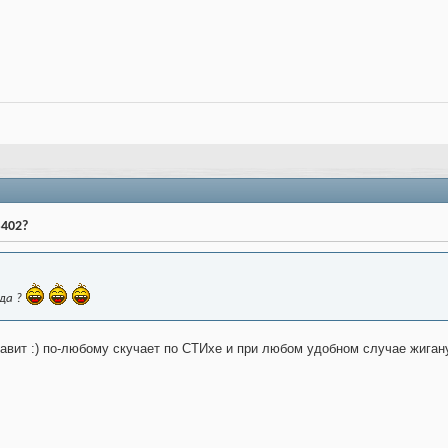
S402?
 да ?
кавит :) по-любому скучает по СТИхе и при любом удобном случае жиган