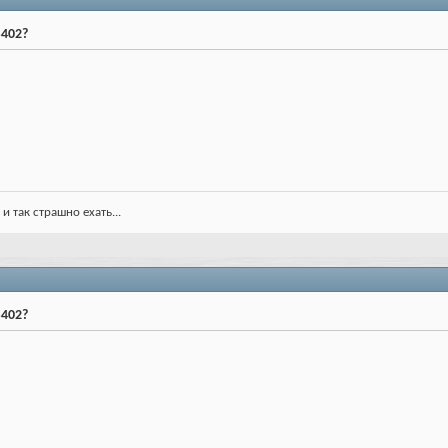
S402?
и так страшно ехать...
S402?