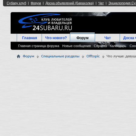
Главная
Что нового?
Форум
Чат
Доска 
Главная страница форума
Новые сообщения
Справка
Календарь
Соо
Форум
Специальные разделы
Offtopic
Что лучше: девуш