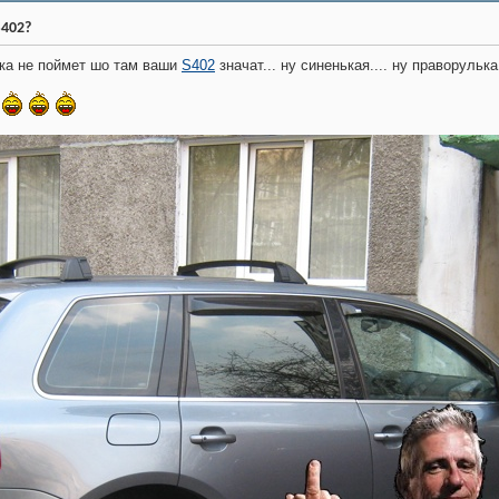
S402?
а не поймет шо там ваши
S402
значат... ну синенькая.... ну праворулька.
?