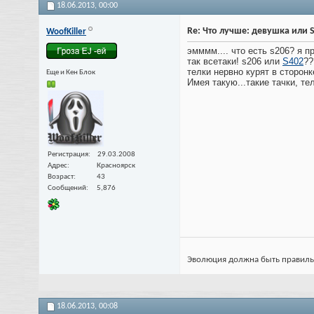
18.06.2013,
00:00
Re: Что лучше: девушка или 
WoofKiller
эмммм.... что есть s206? я пр
так всетаки! s206 или
S402
??
телки нервно курят в сторонке)
Еще и Кен Блок
Имея такую...такие тачки, тел
Регистрация
29.03.2008
Адрес
Красноярск
Возраст
43
Сообщений
5,876
Эволюция должна быть правильной
18.06.2013,
00:08