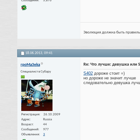
Сообщений
5,876
Эволюция должна быть правильной
18.06.2013,
09:41
Re: Что лучше: девушка или 
rpoMa3eka
Специалист в Субару
S402
дороже стоит =)
но дороже не значит лучше
следовательно девушка лучше
Регистрация
26.10.2009
Адрес
Russia
Возраст
44
Сообщений
977
Объявления
3