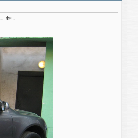
... фи...