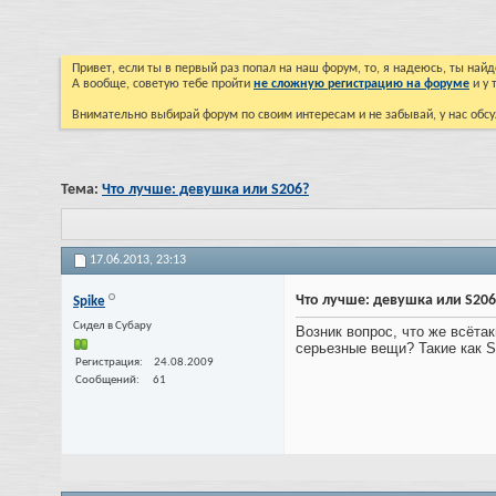
Привет, если ты в первый раз попал на наш форум, то, я надеюсь, ты на
А вообще, советую тебе пройти
не сложную регистрацию на форуме
и у 
Внимательно выбирай форум по своим интересам и не забывай, у нас обсу
Тема:
Что лучше: девушка или S206?
17.06.2013,
23:13
Что лучше: девушка или S206
Spike
Cидел в Субару
Возник вопрос, что же всёта
серьезные вещи? Такие как S
Регистрация
24.08.2009
Сообщений
61