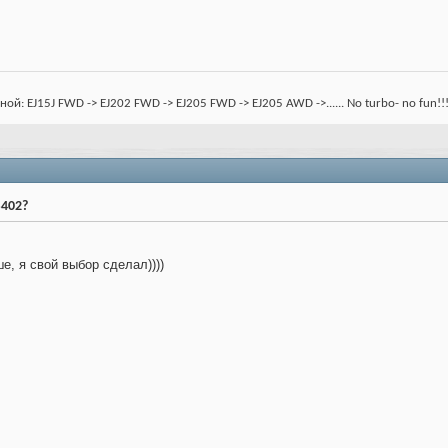
: EJ15J FWD -> EJ202 FWD -> EJ205 FWD -> EJ205 AWD ->...... No turbo- no fun!!
S402?
, я свой выбор сделал))))