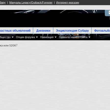
частных объявлений
Дневники
Энциклопедия Субару
Фотоальб
бщество
Опции форума
Навигация
Правила нашего сайта
ка или S206?