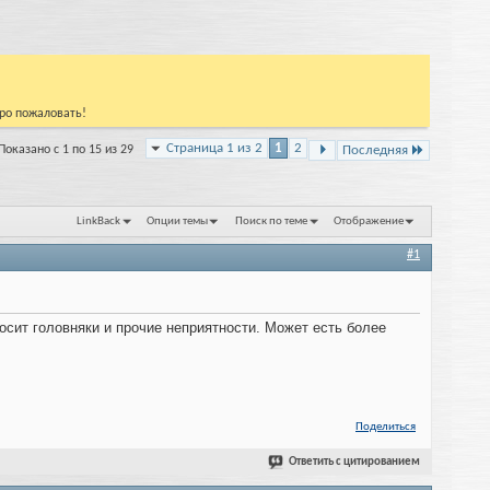
бро пожаловать!
Страница 1 из 2
1
2
Показано с 1 по 15 из 29
Последняя
LinkBack
Опции темы
Поиск по теме
Отображение
#1
носит головняки и прочие неприятности. Может есть более
Поделиться
Ответить с цитированием