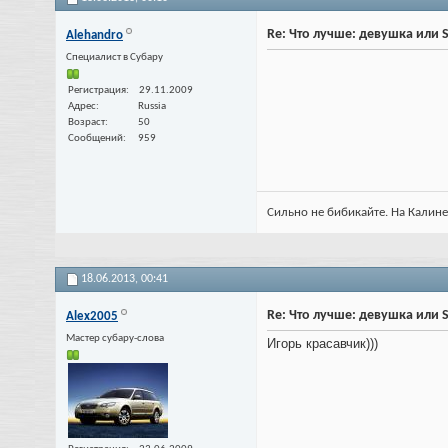
Re: Что лучше: девушка или 
Alehandro
Специалист в Субару
Регистрация
29.11.2009
Адрес
Russia
Возраст
50
Сообщений
959
Сильно не бибикайте. На Калине 
18.06.2013,
00:41
Re: Что лучше: девушка или 
Alex2005
Мастер субару-слова
Игорь красавчик)))