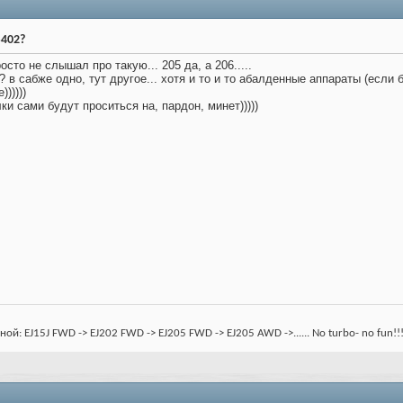
S402?
осто не слышал про такую... 205 да, а 206.....
? в сабже одно, тут другое... хотя и то и то абалденные аппараты (если 
)))))
ки сами будут проситься на, пардон, минет)))))
: EJ15J FWD -> EJ202 FWD -> EJ205 FWD -> EJ205 AWD ->...... No turbo- no fun!!