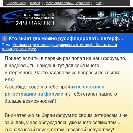
Single Sign On provided by
vBSSO
1
2
3
4
5
6
7
8
9
10
11
12
13
14
15
16
17
18
19
20
21
22
23
24
25
26
27
28
29
30
31
32
33
34
35
36
37
38
39
40
41
42
43
Кто знает где можно русифицировать интерфейс штатного монитора на legacy.
Тема:
Кто знает где можно русифицировать интерфейс штатного
монитора на legacy.
Привет, если ты в первый раз попал на наш форум, то,
я надеюсь, ты найдешь тут для себя много
интересного! Часто задаваемые вопросы по ссылке
FAQ
.
А вообще, советую тебе пройти
не сложную
регистрацию на форуме
и у тебя станет намного
больше возможностей!
Внимательно выбирай форум по своим интересам и не
забывай, у нас обсуждалось уже много всяких тем...
сначала юзай поиск, потом создавай новую тему!