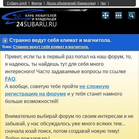
Single Sign On provided by
vBSSO
1
2
3
4
5
6
7
8
9
10
11
12
13
14
15
16
17
18
19
20
21
22
23
24
25
26
27
28
29
30
31
32
33
34
35
36
37
38
39
40
41
42
43
Cтранно ведут себя климат и магнитола.
Тема:
Cтранно ведут себя климат и магнитола.
Привет, если ты в первый раз попал на наш форум, то,
я надеюсь, ты найдешь тут для себя много
интересного! Часто задаваемые вопросы по ссылке
FAQ
.
А вообще, советую тебе пройти
не сложную
регистрацию на форуме
и у тебя станет намного
больше возможностей!
Внимательно выбирай форум по своим интересам и не
забывай, у нас обсуждалось уже много всяких тем...
сначала юзай поиск, потом создавай новую тему!
Добро пожаловать!