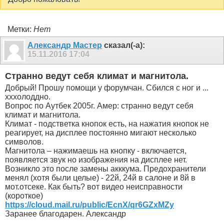
Метки:
Нет
Александр Мастер
сказал(-а):
15.11.2016
17:04
Cтранно ведут себя климат и магнитола.
Добрый! Прошу помощи у форумчан. Сбился с ног и ...
хххолоддно.
Вопрос по Аутбек 2005г. Амер: странно ведут себя
климат и магнитола.
Климат - подстветка кнопок есть, на нажатия кнопок не
реагирует, на дисплее постоянно мигают несколько
символов.
Магнитола – нажимаешь на кнопку - включается,
появляется звук но изображения на дисплее нет.
Возникло это после замены акккума. Предохранители
менял (хотя были целые) - 22й, 24й в салоне и 8й в
мот.отсеке. Как быть? вот видео неисправности
(короткое)
https://cloud.mail.ru/public/EcnX/qr6GZxMZy
Заранее благодарен. Александр