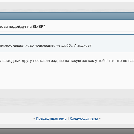
узова подойдут на BL/BP?
ерхнюю чашку, надо подкладывать шайбу. А задние?
 выходных другу поставил задние на такую же как у тебя! так что не пар
«
Предыдущая тема
|
Следующая тема
»