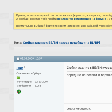
Привет, если ты в первый раз попал на наш форум, то, я надеюсь, ты на
А вообще, советую тебе пройти
не сложную регистрацию на форуме
и у 
Внимательно выбирай форум по своим интересам и не забывай, у нас обсу
Тема:
Стойки задние с ВЕ/ВН кузова подойдут на BL/BP?
06.05.2009,
10:07
Стойки задние с ВЕ/ВН кузов
Янис
Специалист в Субару
передние не встают в верхн
Регистрация
22.10.2007
Сообщений
1,058
Legacy овощевоз.