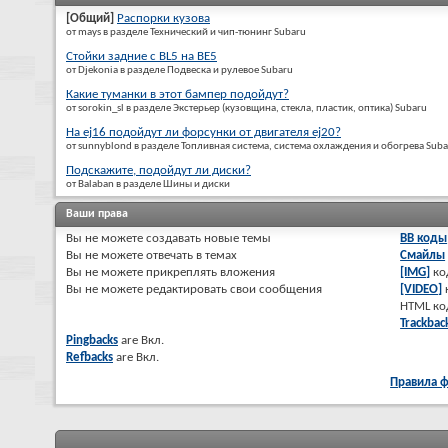
[Общий]
Распорки кузова
от mays в разделе Технический и чип-тюнинг Subaru
Стойки задние с BL5 на BE5
от Djekonia в разделе Подвеска и рулевое Subaru
Какие туманки в этот бампер подойдут?
от sorokin_sl в разделе Экстерьер (кузовщина, стекла, пластик, оптика) Subaru
На ej16 подойдут ли форсунки от двигателя ej20?
от sunnyblond в разделе Топливная система, система охлаждения и обогрева Sub
Подскажите, подойдут ли диски?
от Balaban в разделе Шины и диски
Ваши права
Вы
не можете
создавать новые темы
BB коды
Вы
не можете
отвечать в темах
Смайлы
Вы
не можете
прикреплять вложения
[IMG]
ко
Вы
не можете
редактировать свои сообщения
[VIDEO]
HTML к
Trackbac
Pingbacks
are
Вкл.
Refbacks
are
Вкл.
Правила 