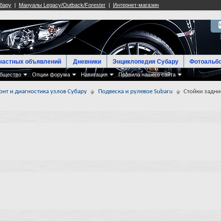
частных объявлений
Дневники
Энциклопедия Субару
Фотоальб
бщество
Опции форума
Навигация
Правила нашего сайта
онт и диагностика узлов Субару
Подвеска и рулевое Subaru
Стойки задни