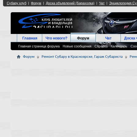
Главная
Что нового?
Форум
Чат
Доска 
Главная страница форума
Новые сообщения
Справка
Календарь
Соо
Форум
Ремонт Субару в Красноярске, Гараж Субариста
Рем