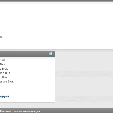
aru
Вкл.
Вкл.
д
Вкл.
код
Вкл.
од
Выкл.
ks
are
Вкл.
форума
Рекомендуемая информация