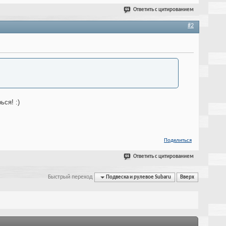
Ответить с цитированием
#2
ься! :)
Поделиться
Ответить с цитированием
Быстрый переход
Подвеска и рулевое Subaru
Вверх