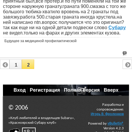
приятный был,всё протер.и по пути поменяли на той же
стороне наружную гранату.граната 900.смазка с того же
большого тюбика-хватило вровень на 2 гранаты под
завязку.работа 500.старая граната иногда хрустела.на
ней написано ntn.вопрос получается что это оригинал?
так как еще ни на одной детали подвески слово
Субару
не видел.только на фарах и других элементах кузова.
Будущее за медициной профилактической
1
2
Вход
Регистрация
Полная версия
Вверх
Разработка и
© 2006
сопровождение:
Игорь В. Фроленков
«Клуб любителей и владельцев Subaru»,
«Красноярский Субару клуб»
Powered by
vBulletin®
Version 4.2.3