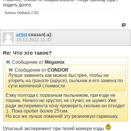
ходить долго.
Subaru Outback 2.0D
artist
сказал(-а):
10.12.2011
11:47
Re: Что это такое?
Сообщение от
Megamix
Сообщение от
CONDOR
Лучше заминить как можно быстрее, чтобы не
угореть на гранате (шрусе), пыльник и его замена по
сути коппечной стоимости
Езжу полгода с порваным пыльником, при езде не
тошню. Ничего не хрустит, не стучит, не шумит. Уже
ради эксперимента хочу проверить сколько он отходит
:) . Пока пробег более 25т.км.
Но все же лучше поменяй эту резиновую гармошку.
Опасный эксперемент при твоей манере езды