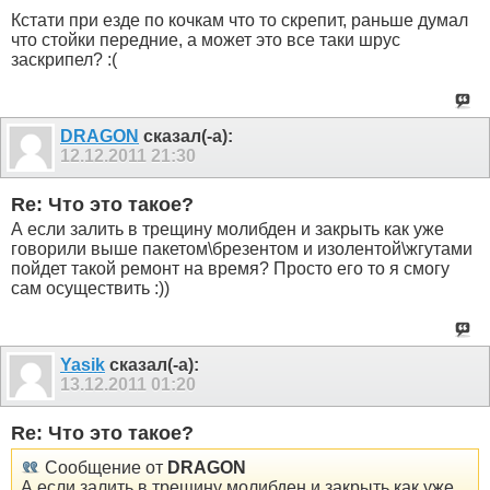
Кстати при езде по кочкам что то скрепит, раньше думал
что стойки передние, а может это все таки шрус
заскрипел? :(
DRAGON
сказал(-а):
12.12.2011
21:30
Re: Что это такое?
А если залить в трещину молибден и закрыть как уже
говорили выше пакетом\брезентом и изолентой\жгутами
пойдет такой ремонт на время? Просто его то я смогу
сам осуществить :))
Yasik
сказал(-а):
13.12.2011
01:20
Re: Что это такое?
Сообщение от
DRAGON
А если залить в трещину молибден и закрыть как уже