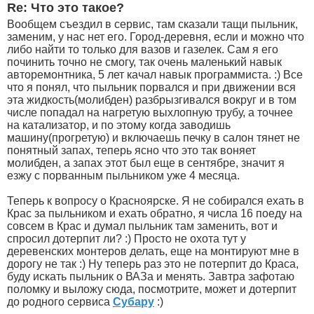
Re: Что это такое?
Вообщем съездил в сервис, там сказали тащи пыльник,
заменим, у нас нет его. Город-деревня, если и можно что
либо найти то только для вазов и газелек. Сам я его
починить точно не смогу, так очень маленький навык
авторемонтника, 5 лет качал навык программиста. :) Все
что я понял, что пыльник порвался и при движении вся
эта жидкость(молибден) разбрызгивался вокруг и в том
числе попадал на нагретую выхлопную трубу, а точнее
на катализатор, и по этому когда заводишь
машину(прогретую) и включаешь печку в салон тянет не
понятный запах, теперь ясно что это так воняет
молибден, а запах этот был еще в сентябре, значит я
езжу с порванным пыльником уже 4 месяца.
Теперь к вопросу о Красноярске. Я не собирался ехать в
Крас за пыльником и ехать обратно, я числа 16 поеду на
совсем в Крас и думал пыльник там заменить, вот и
спросил дотерпит ли? :) Просто не охота тут у
деревенских монтеров делать, еще на монтируют мне в
дорогу не так :) Ну теперь раз это не потерпит до Краса,
буду искать пыльник о ВАЗа и менять. Завтра зафотаю
поломку и выложу сюда, посмотрите, может и дотерпит
до родного сервиса
Субару
:)