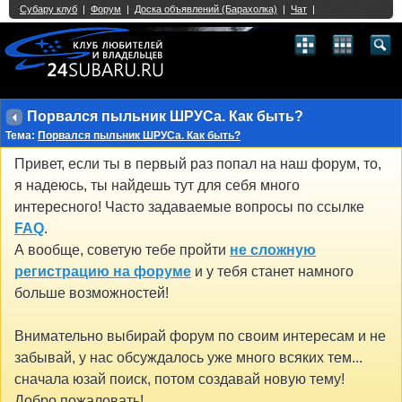
Single Sign On provided by
vBSSO
1
2
3
4
5
6
7
8
9
10
11
12
13
14
15
16
17
18
19
20
21
22
23
24
25
26
27
28
29
30
31
32
33
34
35
36
37
38
39
40
41
42
43
Порвался пыльник ШРУСа. Как быть?
Тема:
Порвался пыльник ШРУСа. Как быть?
Привет, если ты в первый раз попал на наш форум, то,
я надеюсь, ты найдешь тут для себя много
интересного! Часто задаваемые вопросы по ссылке
FAQ
.
А вообще, советую тебе пройти
не сложную
регистрацию на форуме
и у тебя станет намного
больше возможностей!
Внимательно выбирай форум по своим интересам и не
забывай, у нас обсуждалось уже много всяких тем...
сначала юзай поиск, потом создавай новую тему!
Добро пожаловать!