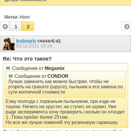
Метки:
Нет
1
2
trubogriz
сказал(-а):
09.12.2011
19:26
Re: Что это такое?
Сообщение от
Megamix
Сообщение от
CONDOR
Лучше заминить как можно быстрее, чтобы не
угореть на гранате (шрусе), пыльник и его замена по
сути коппечной стоимости
Езжу полгода с порваным пыльником, при езде не
тошню. Ничего не хрустит, не стучит, не шумит. Уже
ради эксперимента хочу проверить сколько он отходит
:) . Пока пробег более 25т.км.
Но все же лучше поменяй эту резиновую гармошку.