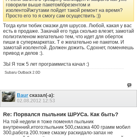
говорили выше пакетом\брезентом и
изолентой\жгутами пойдет такой ремонт на время?
Просто его то я смогу сам осуществить :))
Тогда купи тюбик смазки для шрусов. Любой, какая у вас
есть в продаже. Закачай его туда сколько влезет, замотай
полиэтиленом желательно тем, что идет для оберток
пиши в супермаркетах. Т е желательно не пакетом. И
замотай изолентой. Должен дожить. Сдохнет, поменяешь
привод и делов :).
ЗЫ Я тож 5 лет программиста качал :)
Subaru Outback 2.0D
Baur
сказал(-а):
02.08.2012
12:53
Re: Порвался пыльник ШРУСа. Как быть?
На той недели я тоже поменял пыльник
внутренний.итого:пыльник 500,смазка 400 грамм мобил
300,работа 200.тоже смазку раскидало-запах не