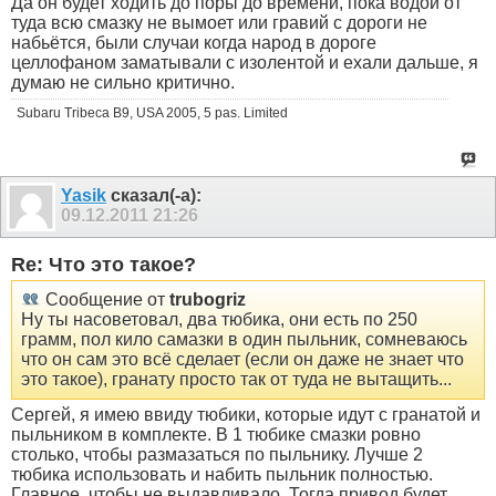
Да он будет ходить до поры до времени, пока водой от
туда всю смазку не вымоет или гравий с дороги не
набьётся, были случаи когда народ в дороге
целлофаном заматывали с изолентой и ехали дальше, я
думаю не сильно критично.
Subaru Tribeca B9, USA 2005, 5 pas. Limited
Yasik
сказал(-а):
09.12.2011
21:26
Re: Что это такое?
Сообщение от
trubogriz
Ну ты насоветовал, два тюбика, они есть по 250
грамм, пол кило самазки в один пыльник, сомневаюсь
что он сам это всё сделает (если он даже не знает что
это такое), гранату просто так от туда не вытащить...
Сергей, я имею ввиду тюбики, которые идут с гранатой и
пыльником в комплекте. В 1 тюбике смазки ровно
столько, чтобы размазаться по пыльнику. Лучше 2
тюбика использовать и набить пыльник полностью.
Главное, чтобы не выдавливало. Тогда привод будет