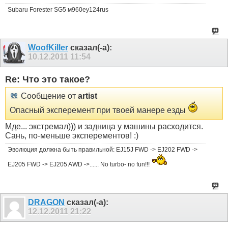
Subaru Forester SG5 м960еу124rus
WoofKiller
сказал(-а):
10.12.2011
11:54
Re: Что это такое?
Сообщение от
artist
Опасный эксперемент при твоей манере езды
Мде... экстремал))) и задница у машины расходится.
Сань, по-меньше эксперементов! :)
Эволюция должна быть правильной: EJ15J FWD -> EJ202 FWD ->
EJ205 FWD -> EJ205 AWD ->...... No turbo- no fun!!!
DRAGON
сказал(-а):
12.12.2011
21:22