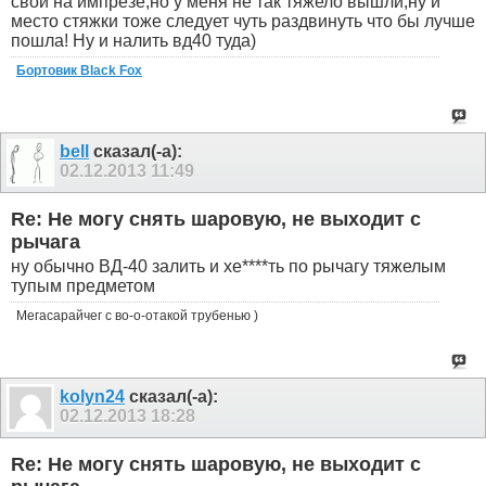
свои на импрезе,но у меня не так тяжело вышли,ну и
место стяжки тоже следует чуть раздвинуть что бы лучше
пошла! Ну и налить вд40 туда)
Бортовик Black Fox
bell
сказал(-а):
02.12.2013
11:49
Re: Не могу снять шаровую, не выходит с
рычага
ну обычно ВД-40 залить и хе****ть по рычагу тяжелым
тупым предметом
Мегасарайчег с во-о-отакой трубенью )
kolyn24
сказал(-а):
02.12.2013
18:28
Re: Не могу снять шаровую, не выходит с