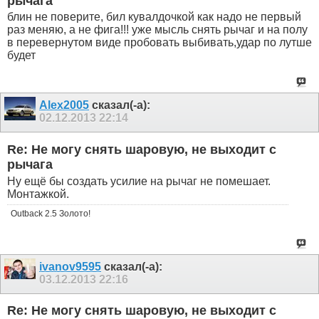
рычага
блин не поверите, бил кувалдочкой как надо не первый
раз меняю, а не фига!!! уже мысль снять рычаг и на полу
в перевернутом виде пробовать выбивать,удар по лутше
будет
Alex2005
сказал(-а):
02.12.2013
22:14
Re: Не могу снять шаровую, не выходит с
рычага
Ну ещё бы создать усилие на рычаг не помешает.
Монтажкой.
Outback 2.5 Золото!
ivanov9595
сказал(-а):
03.12.2013
22:16
Re: Не могу снять шаровую, не выходит с