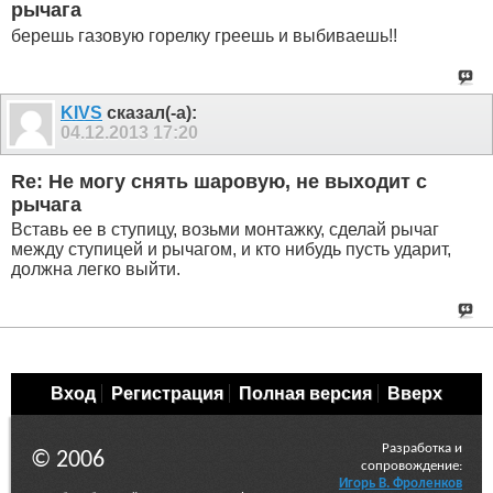
рычага
берешь газовую горелку греешь и выбиваешь!!
KIVS
сказал(-а):
04.12.2013
17:20
Re: Не могу снять шаровую, не выходит с
рычага
Вставь ее в ступицу, возьми монтажку, сделай рычаг
между ступицей и рычагом, и кто нибудь пусть ударит,
должна легко выйти.
Вход
Регистрация
Полная версия
Вверх
Разработка и
© 2006
сопровождение:
Игорь В. Фроленков