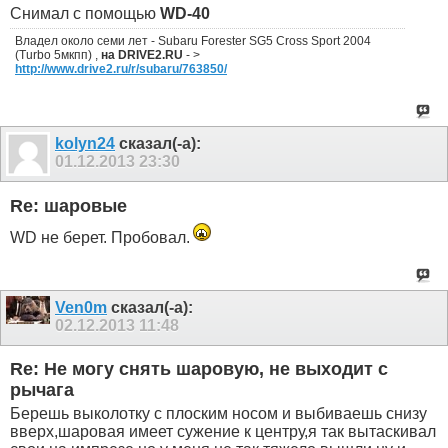
Снимал с помощью
WD-40
Владел около семи лет - Subaru Forester SG5 Cross Sport 2004
(Turbo 5мкпп) ,
на DRIVE2.RU
- >
http://www.drive2.ru/r/subaru/763850/
kolyn24
сказал(-а):
01.12.2013
23:30
Re: шаровые
WD не берет. Пробовал.
Ven0m
сказал(-а):
02.12.2013
11:48
Re: Не могу снять шаровую, не выходит с
рычага
Берешь выколотку с плоским носом и выбиваешь снизу
вверх,шаровая имеет сужение к центру,я так вытаскивал