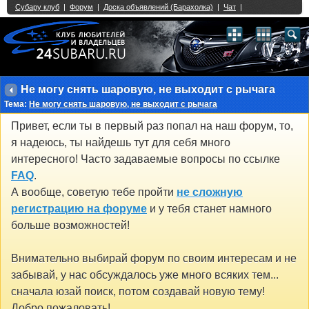
Single Sign On provided by
vBSSO
1
2
3
4
5
6
7
8
9
10
11
12
13
14
15
16
17
18
19
20
21
22
23
24
25
26
27
28
29
30
31
32
33
34
35
36
37
38
39
40
41
42
43
Не могу снять шаровую, не выходит с рычага
Тема:
Не могу снять шаровую, не выходит с рычага
Привет, если ты в первый раз попал на наш форум, то,
я надеюсь, ты найдешь тут для себя много
интересного! Часто задаваемые вопросы по ссылке
FAQ
.
А вообще, советую тебе пройти
не сложную
регистрацию на форуме
и у тебя станет намного
больше возможностей!
Внимательно выбирай форум по своим интересам и не
забывай, у нас обсуждалось уже много всяких тем...
сначала юзай поиск, потом создавай новую тему!
Добро пожаловать!