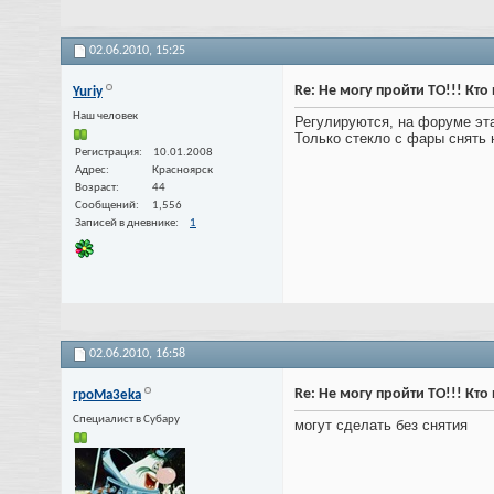
02.06.2010,
15:25
Re: Не могу пройти ТО!!! Кт
Yuriy
Наш человек
Регулируются, на форуме эт
Только стекло с фары снять 
Регистрация
10.01.2008
Адрес
Красноярск
Возраст
44
Сообщений
1,556
Записей в дневнике
1
02.06.2010,
16:58
Re: Не могу пройти ТО!!! Кт
rpoMa3eka
Специалист в Субару
могут сделать без снятия