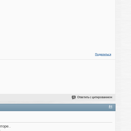
Поделиться
Ответить с цитированием
#4
торе..
.