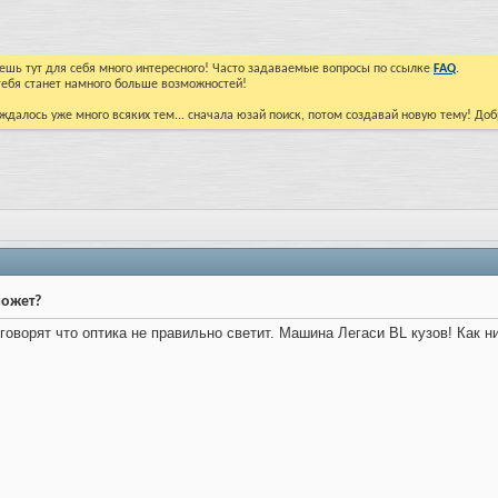
йдешь тут для себя много интересного! Часто задаваемые вопросы по ссылке
FAQ
.
тебя станет намного больше возможностей!
ждалось уже много всяких тем... сначала юзай поиск, потом создавай новую тему! До
может?
говорят что оптика не правильно светит. Машина Легаси BL кузов! Как