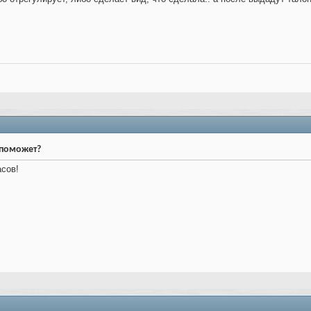
о поможет?
асов!