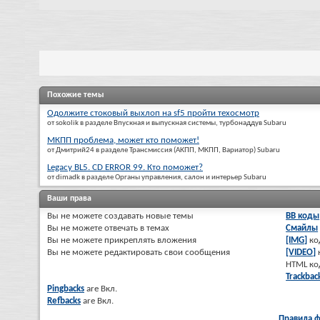
Похожие темы
Одолжите стоковый выхлоп на sf5 пройти техосмотр
от sokolik в разделе Впускная и выпускная системы, турбонаддув Subaru
МКПП проблема, может кто поможет!
от Дмитрий24 в разделе Трансмиссия (АКПП, МКПП, Вариатор) Subaru
Legacy BL5. CD ERROR 99. Кто поможет?
от dimadk в разделе Органы управления, салон и интерьер Subaru
Ваши права
Вы
не можете
создавать новые темы
BB коды
Вы
не можете
отвечать в темах
Смайлы
Вы
не можете
прикреплять вложения
[IMG]
ко
Вы
не можете
редактировать свои сообщения
[VIDEO]
HTML к
Trackbac
Pingbacks
are
Вкл.
Refbacks
are
Вкл.
Правила 