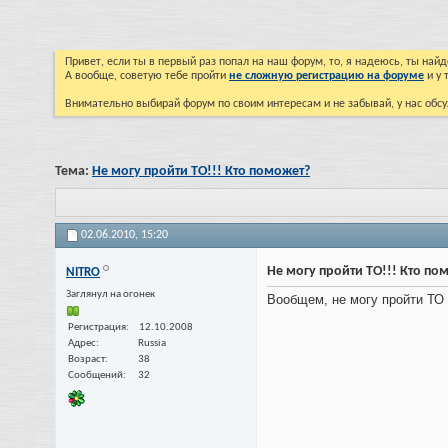
Привет, если ты в первый раз попал на наш форум, то, я надеюсь, ты на
А вообще, советую тебе пройти
не сложную регистрацию на форуме
и у 
Внимательно выбирай форум по своим интересам и не забывай, у нас обсу
Тема:
Не могу пройти ТО!!! Кто поможет?
02.06.2010,
15:20
Не могу пройти ТО!!! Кто по
NITRO
Заглянул на огонек
Вообщем, не могу пройти ТО 
Регистрация
12.10.2008
Адрес
Russia
Возраст
38
Сообщений
32