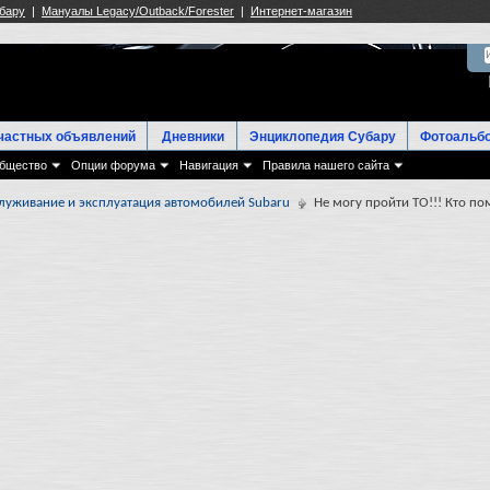
частных объявлений
Дневники
Энциклопедия Субару
Фотоальб
бщество
Опции форума
Навигация
Правила нашего сайта
луживание и эксплуатация автомобилей Subaru
Не могу пройти ТО!!! Кто п