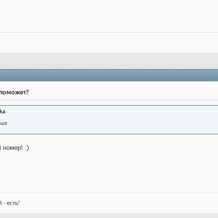
о поможет?
ka
тия
 номер! :)
 - есть!