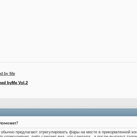
 by Me
ed byMe Vol.2
о поможет?
 обычно предлагают отрегулировать фары на месте в прикормленной кон
бо отрегулирует, либо сделает вид, что сделала.. а после выдадут талон