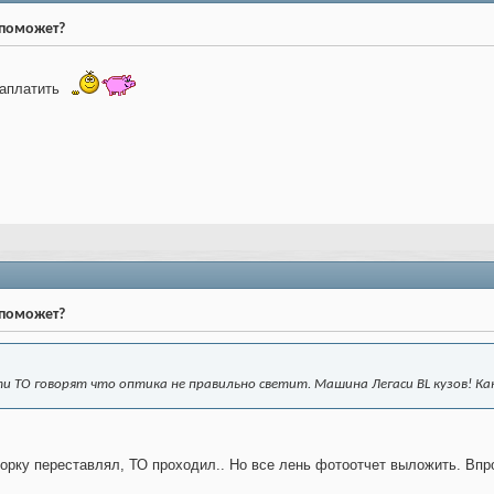
о поможет?
аплатить
о поможет?
и ТО говорят что оптика не правильно светит. Машина Легаси BL кузов! К
орку переставлял, ТО проходил.. Но все лень фотоотчет выложить. Впр