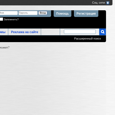
Помощь
Регистрация
Запомнить?
омы
Реклама на сайте
Расширенный поиск
оможет?