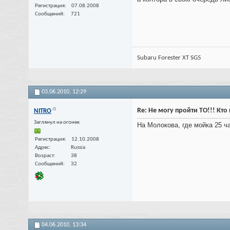
Регистрация
07.08.2008
Сообщений
721
Subaru Forester XT SG5
03.06.2010,
12:29
Re: Не могу пройти ТО!!! Кт
NITRO
Заглянул на огонек
На Молокова, где мойка 25 ч
Регистрация
12.10.2008
Адрес
Russia
Возраст
38
Сообщений
32
04.06.2010,
13:34