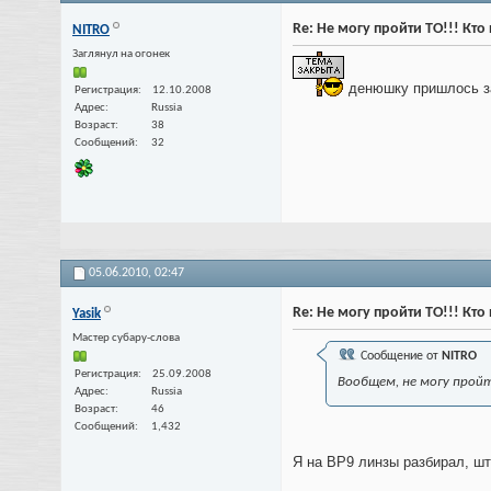
Re: Не могу пройти ТО!!! Кт
NITRO
Заглянул на огонек
денюшку пришлось з
Регистрация
12.10.2008
Адрес
Russia
Возраст
38
Сообщений
32
05.06.2010,
02:47
Re: Не могу пройти ТО!!! Кт
Yasik
Мастер субару-слова
Сообщение от
NITRO
Регистрация
25.09.2008
Вообщем, не могу пройт
Адрес
Russia
Возраст
46
Сообщений
1,432
Я на BP9 линзы разбирал, шт