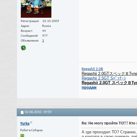
Регистрация
26.10.2009
Адрес
Russia
Возраст
44
Сообщений
977
Объявления
3
Regashii 2.0R
Regashii 2.0GT
スペックＢTyned
Regashii 2.5GT Sﾊﾟｯｹｰｼ
Regashii 2.0GT スペックＢTyn
продам
02.06.2010,
19:59
Re: Не могу пройти ТО!!! Кт
Yurka
Рубит в Субарах
А где проходил ТО? Странно,
а контора в свою очередь ли