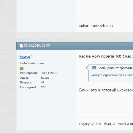
Subaru Outback 2.0D
05.06.2010,
21:40
Re: Не могу пройти ТО!!! Кт
kosyag
Любит поболтать
Сообщение от
rpoMa3e
Регистрация
13.11.2008
могут сделать без сня
Адрес
Russia
Возраст
45
Сообщений
368
Блин, это ж готовый цирковой
Legacy GT BL5 - был, Outback 3.0R