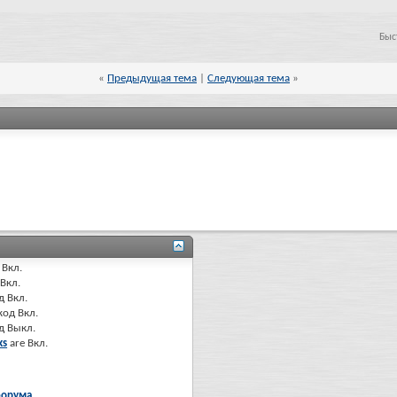
Быс
«
Предыдущая тема
|
Следующая тема
»
Вкл.
Вкл.
д
Вкл.
код
Вкл.
од
Выкл.
ks
are
Вкл.
форума