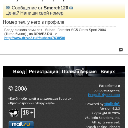
Сообщение от
Smerch120
Цена? Напиши свой номер
Номер тел. у него в профиле
Владел около семи лет - Subaru Forester SG5 Cross Sport 2004
(Turbo 5мкпп) ,
на DRIVE2.RU
- >
http://www.drive2.ru/r/subaru/763850/
Вход
Регистрация
Полная версия
Вверх
Разработка и
© 2006
сопровождение:
Игорь В. Фроленков
«Клуб любителей и владельцев Subaru»,
«Красноярский Субару клуб»
Powered by
vBulletin®
Version 4.2.3
18 +
Copyright © 2026
vBulletin Solutions, Inc.
All rights reserved.
Search Engine Friendly