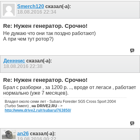
Smerch120
сказал(-а):
18.08.2016
22:34
Re: Нужен генератор. Срочно!
Не думаю что они так поздно работают)
А при чем тут ротор?)
Денннис
сказал(-а):
18.08.2016
22:38
Re: Нужен генератор. Срочно!
Брал с разборки , за 1200 р. .., вроде от легаси , работает
нормально (уже 7 месяцев).
Владел около семи лет - Subaru Forester SG5 Cross Sport 2004
(Turbo 5мкпп) ,
на DRIVE2.RU
- >
http://www.drive2.ru/r/subaru/763850/
an26
сказал(-а):
19.08.2016
00:22