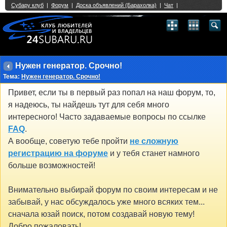
Single Sign On provided by
vBSSO
1
2
3
4
5
6
7
8
9
10
11
12
13
14
15
16
17
18
19
20
21
22
23
24
25
26
27
28
29
30
31
32
33
34
35
36
37
38
39
40
41
42
43
Нужен генератор. Срочно!
Тема:
Нужен генератор. Срочно!
Привет, если ты в первый раз попал на наш форум, то,
я надеюсь, ты найдешь тут для себя много
интересного! Часто задаваемые вопросы по ссылке
FAQ
.
А вообще, советую тебе пройти
не сложную
регистрацию на форуме
и у тебя станет намного
больше возможностей!
Внимательно выбирай форум по своим интересам и не
забывай, у нас обсуждалось уже много всяких тем...
сначала юзай поиск, потом создавай новую тему!
Добро пожаловать!