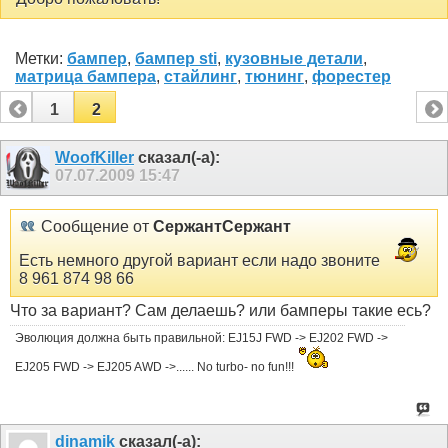
Метки:
бампер
,
бампер sti
,
кузовные детали
,
матрица бампера
,
стайлинг
,
тюнинг
,
форестер
1
2
WoofKiller
сказал(-а):
07.07.2009
15:47
Сообщение от
СержантСержант
Есть немного другой вариант если надо звоните
8 961 874 98 66
Что за вариант? Сам делаешь? или бамперы такие есь?
Эволюция должна быть правильной: EJ15J FWD -> EJ202 FWD ->
EJ205 FWD -> EJ205 AWD ->...... No turbo- no fun!!!
dinamik
сказал(-а):