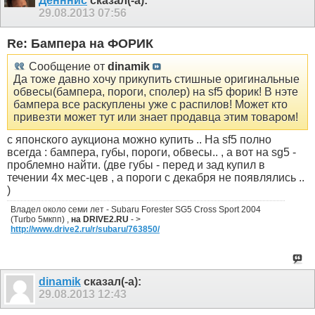
Денннис
сказал(-а):
29.08.2013
07:56
Re: Бампера на ФОРИК
Сообщение от
dinamik
Да тоже давно хочу прикупить стишные оригинальные
обвесы(бампера, пороги, сполер) на sf5 форик! В нэте
бампера все раскуплены уже с распилов! Может кто
привезти может тут или знает продавца этим товаром!
с японского аукциона можно купить .. На sf5 полно
всегда : бампера, губы, пороги, обвесы.. , а вот на sg5 -
проблемно найти. (две губы - перед и зад купил в
течении 4х мес-цев , а пороги с декабря не появлялись ..
)
Владел около семи лет - Subaru Forester SG5 Cross Sport 2004
(Turbo 5мкпп) ,
на DRIVE2.RU
- >
http://www.drive2.ru/r/subaru/763850/
dinamik
сказал(-а):
29.08.2013
12:43