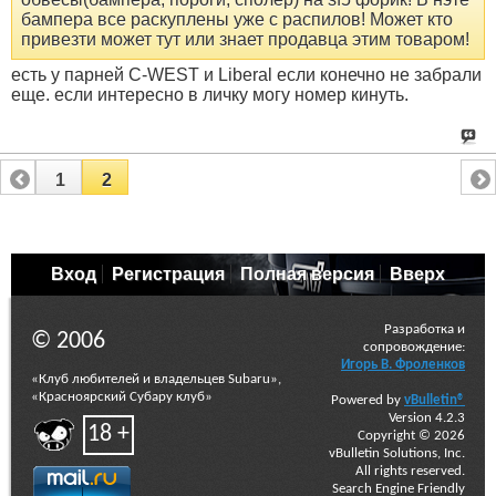
бампера все раскуплены уже с распилов! Может кто
привезти может тут или знает продавца этим товаром!
есть у парней C-WEST и Liberal если конечно не забрали
еще. если интересно в личку могу номер кинуть.
1
2
Вход
Регистрация
Полная версия
Вверх
Разработка и
© 2006
сопровождение:
Игорь В. Фроленков
«Клуб любителей и владельцев Subaru»,
«Красноярский Субару клуб»
Powered by
vBulletin®
Version 4.2.3
18 +
Copyright © 2026
vBulletin Solutions, Inc.
All rights reserved.
Search Engine Friendly