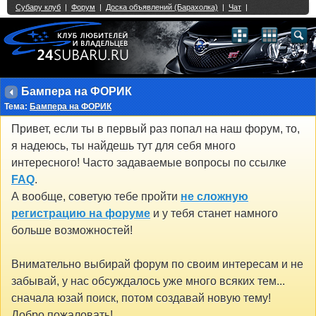
Single Sign On provided by
vBSSO
1
2
3
4
5
6
7
8
9
10
11
12
13
14
15
16
17
18
19
20
21
22
23
24
25
26
27
28
29
30
31
32
33
34
35
36
37
38
39
40
41
42
43
Бампера на ФОРИК
Тема:
Бампера на ФОРИК
Привет, если ты в первый раз попал на наш форум, то,
я надеюсь, ты найдешь тут для себя много
интересного! Часто задаваемые вопросы по ссылке
FAQ
.
А вообще, советую тебе пройти
не сложную
регистрацию на форуме
и у тебя станет намного
больше возможностей!
Внимательно выбирай форум по своим интересам и не
забывай, у нас обсуждалось уже много всяких тем...
сначала юзай поиск, потом создавай новую тему!
Добро пожаловать!