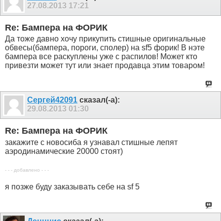
27.08.2013
17:21
Re: Бампера на ФОРИК
Да тоже давно хочу прикупить стишные оригинальные
обвесы(бампера, пороги, сполер) на sf5 форик! В нэте
бампера все раскуплены уже с распилов! Может кто
привезти может тут или знает продавца этим товаром!
Сергей42091
сказал(-а):
29.08.2013
01:30
Re: Бампера на ФОРИК
закажите с новосиба я узнавал стишные лепят
аэродинамические 20000 стоят)
- - - добавлено - - -
я позже буду заказывать себе на sf 5