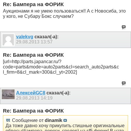
Re: Бампера на ФОРИК
Аукционами я не умею пользоваться!! А с Новосиба, это
у кого, не Субару Бокс случаем?
valekvg
сказал(-а):
29.08.2013
13:57
Re: Бампера на ФОРИК
[url=http://parts.japancar.ru/?
code=parts&mode=auto2parts&cl=search_auto2parts&c
l_firm=8&cl_mark=300&cl_yt=2002]
АлексейGC8
сказал(-а):
29.08.2013
14:19
Re: Бампера на ФОРИК
Сообщение от
dinamik
Да тоже давно хочу прикупить стишные оригинальные
обвесы(бампера, пороги, сполер) на sf5 форик! В нэте